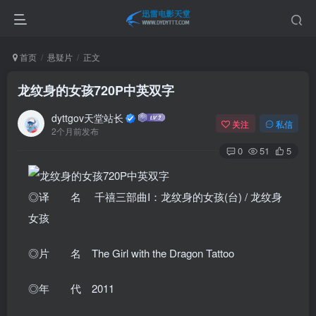
首页
悬疑片
正文
龙纹身的女孩720P中英双字
dyttgov天堂站长
关注
私信
2个月前发布
0
51
5
◎译 名 千禧三部曲I：龙纹身的女孩(台) / 龙纹身
女孩
◎片 名 The Girl with the Dragon Tattoo
◎年 代 2011