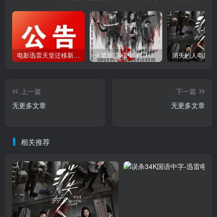
电影迅雷天堂迁移新服务器,正常更新，维护完毕!
火遮眼[国语中字].The.Furious.2026.1080p+2160p高清下载
上一篇
下一篇
无更多文章
无更多文章
相关推荐