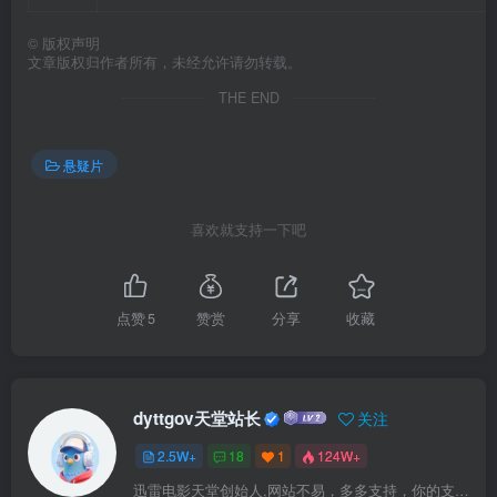
©
版权声明
文章版权归作者所有，未经允许请勿转载。
THE END
悬疑片
喜欢就支持一下吧
点赞
5
赞赏
分享
收藏
dyttgov天堂站长
关注
2.5W+
18
1
124W+
迅雷电影天堂创始人,网站不易，多多支持，你的支持，是我前进的动力！