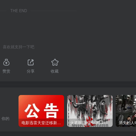
THE END
喜欢就支持一下吧
赞赏
分享
收藏
，你的
电影迅雷天堂迁移新服务器,正常更新，维护完毕!
火遮眼[国语中字].The.Furious.2026.1080p+2160p高清下载