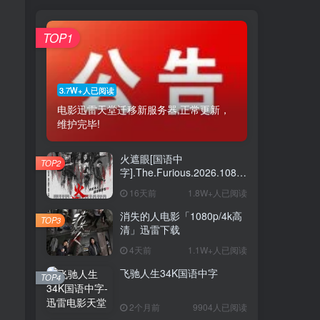
TOP1
3.7W+人已阅读
电影迅雷天堂迁移新服务器,正常更新，
维护完毕!
火遮眼[国语中
TOP2
字].The.Furious.2026.1080p+2160p
高清下载
16天前
1.8W+人已阅读
消失的人电影「1080p/4k高
TOP3
清」迅雷下载
4天前
1.1W+人已阅读
飞驰人生34K国语中字
TOP4
2个月前
9904人已阅读