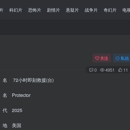
片
科幻片
恐怖片
剧情片
悬疑片
战争片
奇幻片
电
关注
私信
0
4951
11
名 72小时即刻救援(台)
 Protector
代 2025
 地 美国