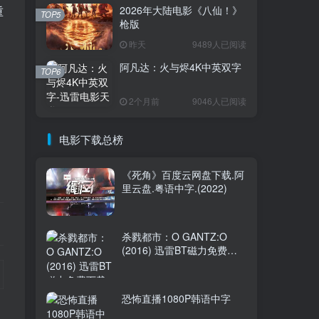
2026年大陆电影《八仙！》
重
TOP5
枪版
昨天
9489人已阅读
阿凡达：火与烬4K中英双字
TOP6
2个月前
9046人已阅读
电影下载总榜
《死角》百度云网盘下载.阿
里云盘.粤语中字.(2022)
杀戮都市：O GANTZ:O
(2016) 迅雷BT磁力免费下
载
恐怖直播1080P韩语中字