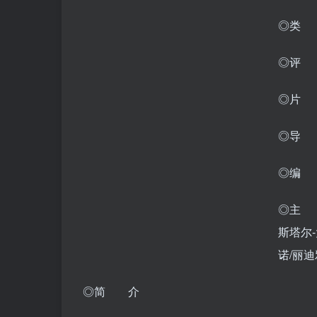
◎类 
◎评 分
◎片 
◎导 
◎编 剧
◎主 演
斯塔尔-
诺/丽迪
◎简 介