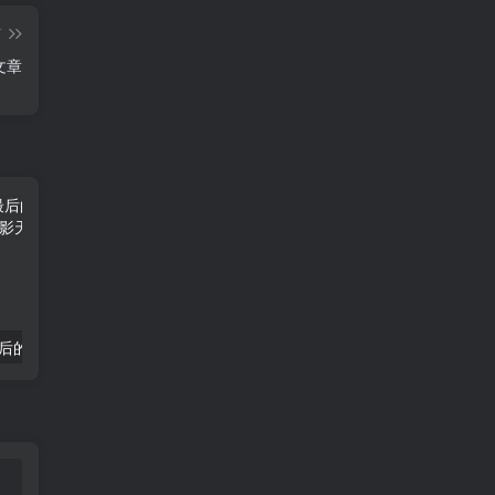
篇
文章
第一滴血5：最后的血4K中英双字加长版
惩罚者：最后一击4K中英双字