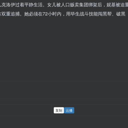
儿克洛伊过着平静生活。女儿被人口贩卖集团绑架后，妮基被迫
双重追捕。她必须在72小时内，用毕生战斗技能闯黑帮、破黑
复制
云播