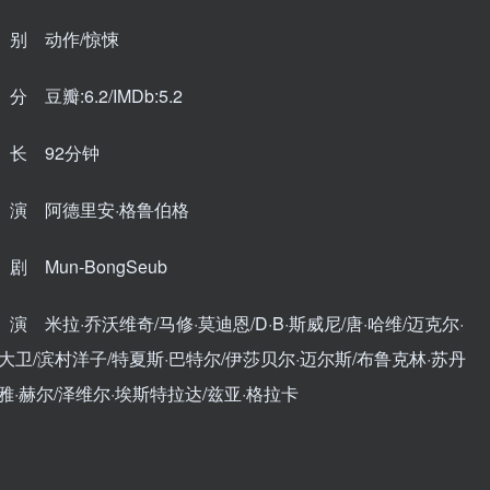
别 动作/惊悚
 豆瓣:6.2/IMDb:5.2
长 92分钟
演 阿德里安·格鲁伯格
 Mun-BongSeub
 米拉·乔沃维奇/马修·莫迪恩/D·B·斯威尼/唐·哈维/迈克尔·
大卫/滨村洋子/特夏斯·巴特尔/伊莎贝尔·迈尔斯/布鲁克林·苏丹
雅·赫尔/泽维尔·埃斯特拉达/兹亚·格拉卡