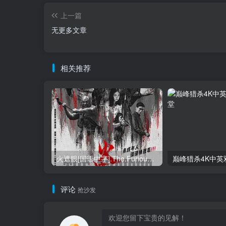
上一篇
无更多文章
相关推荐
火遮眼[国语中字].The.Furious.2026.1080p+2160p高清下载
巅峰猎杀4K中英
评论
抢沙发