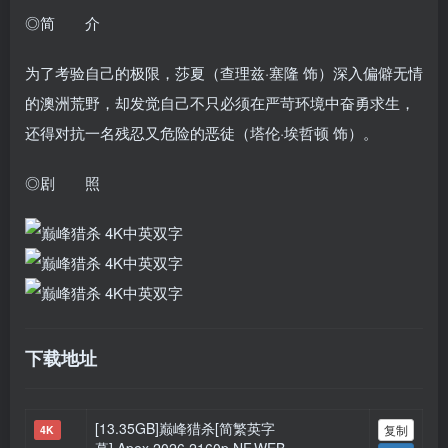
◎简 介
为了考验自己的极限，莎夏（查理兹·塞隆 饰）深入偏僻无情
的澳洲荒野，却发觉自己不只必须在严苛环境中奋勇求生，
还得对抗一名残忍又危险的恶徒（塔伦·埃哲顿 饰）。
◎剧 照
下载地址
[13.35GB]巅峰猎杀[简繁英字
复制
4K