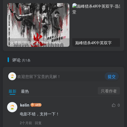
火遮眼[国语中字].The.Furious.2026.1080p+2160p高清下载
巅峰猎杀4K中英双字
评论
共1条
欢迎您留下宝贵的见解！
提交
只看作者
最新
最热
kelin
0
电影不错，支持一下！
2个月前
回复