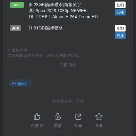
[5.23GB]巅峰猎杀[简繁英字
复制
1080P
幕].Apex.2026.1080p.NF.WEB-
云播
DL.DDP.5.1.Atmos.H.264-DreamHD
[1.81GB]巅峰猎杀
复制
高清
云播
©
版权声明
文章版权归作者所有，未经允许请勿转载。
THE END
动作片
喜欢就支持一下吧
点赞
14
赞赏
分享
收藏