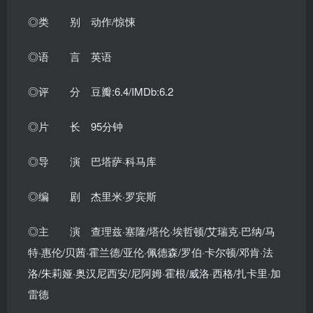
◎类 别 动作/惊悚
◎语 言 英语
◎评 分 豆瓣:6.4/IMDb:6.2
◎片 长 95分钟
◎导 演 巴塔萨·科马库
◎编 剧 杰里米·罗宾斯
◎主 演 查理兹·塞隆/塔伦·埃哲顿/艾瑞克·巴纳/马
特·惠伦/贝茜·霍兰德/亚伦·佩德森/罗伯·卡尔顿/邓肯·法
洛/朱莉娅·奥汉尼西安/尼阿姆·霍根/威洛·西格/扎卡里·加
雷德