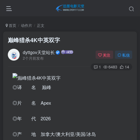
首页
动作片
正文
巅峰猎杀4K中英双字
dyttgov天堂站长
关注
私信
2个月前发布
1
6483
14
◎译 名 巅峰
◎片 名 Apex
◎年 代 2026
◎产 地 加拿大/澳大利亚/美国/冰岛