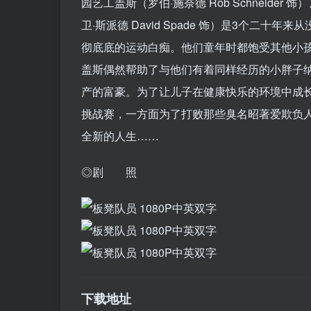
园艺工盖斯（罗伯·施奈德 Rob Schneider 
卫·斯派德 David Spade 饰）是3个二
彻底底的运动白痴。他们童年时都饱受其他小
盖斯偶然帮助了与他们有着同样经历的小胖子纳尔森
产的富豪。为了让儿子在健康快乐的环境中成
挑战赛，一方面为了打败那些臭名昭著爱欺负
全新的人生……
◎剧 照
下载地址