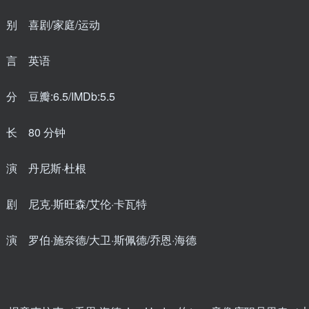
别 喜剧/家庭/运动
 言 英语
 豆瓣:6.5/IMDb:5.5
长 80 分钟
演 丹尼斯·杜根
剧 尼克·斯旺森/艾伦·卡瓦特
演 罗伯·施奈德/大卫·斯佩德/乔恩·海德