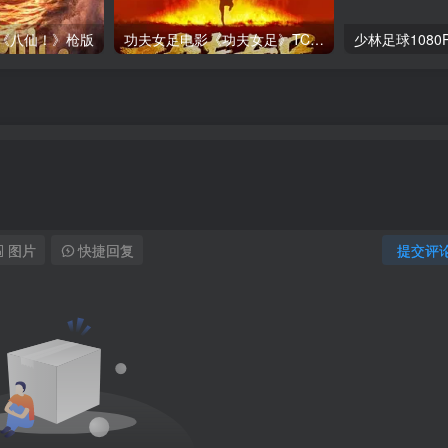
影《八仙！》枪版
功夫女足电影《功夫女足》TC在抢先看（百度网盘）
少林足球108
图片
快捷回复
提交评