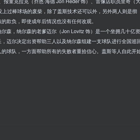
饰）、报童克拉克（乔恩·海德 Jon Heder 饰）、音像店职员里奇（
十年来从没上过棒球场的废柴，除了盖斯技术还可以外，另外两人则是彻
孩的欺负，即使成年后情况也没有任何改观。
，纳尔森的老爹迈尔（Jon Lovitz 饰）是一个坐拥几十亿
长，迈尔决定出资帮助三人以及纳尔森组建一支球队进行全国巡
人的球队，一方面帮助所有的失败者重拾信心。盖斯等人自此开