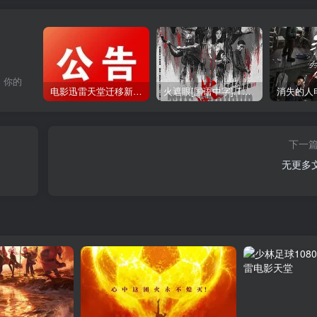
，你的
电影迅雷天堂迁移新服务器,正常更新，维护完毕!
火遮眼[国语中字].The.Furious.2026.1080p+2160p高清下载
下一
无更多