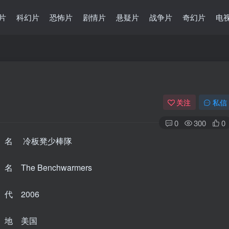
片
科幻片
恐怖片
剧情片
悬疑片
战争片
奇幻片
电
关注
私信
0
300
0
名 冷板凳少棒隊
 The Benchwarmers
代 2006
 地 美国