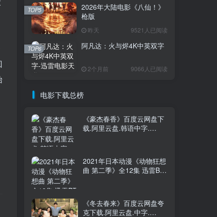
大
2026年大陆电影《八仙！》
TOP5
枪版
昨天
9521人已阅读
阿凡达：火与烬4K中英双字
资
TOP6
回
2个月前
9066人已阅读
始
电影下载总榜
《豪杰春香》百度云网盘下
载.阿里云盘.韩语中字.
(2005)
2021年日本动漫《动物狂想
曲 第二季》全12集 迅雷BT
磁力免费下载
《冬去春来》百度云网盘夸
克下载.阿里云盘.中字.