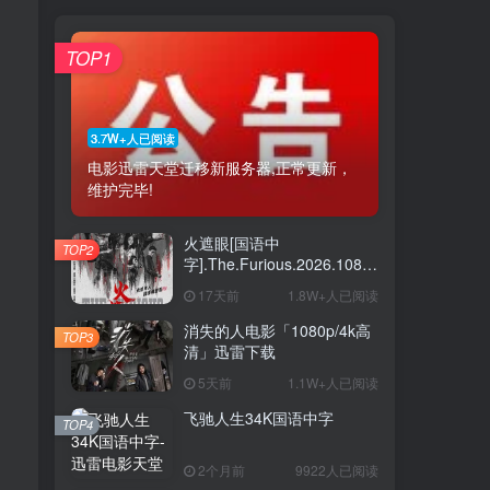
TOP1
3.7W+人已阅读
电影迅雷天堂迁移新服务器,正常更新，
维护完毕!
火遮眼[国语中
TOP2
字].The.Furious.2026.1080p+2160p
高清下载
17天前
1.8W+人已阅读
消失的人电影「1080p/4k高
TOP3
清」迅雷下载
5天前
1.1W+人已阅读
飞驰人生34K国语中字
TOP4
2个月前
9922人已阅读