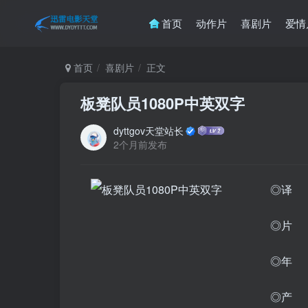
首页
动作片
喜剧片
爱情
首页
喜剧片
正文
板凳队员1080P中英双字
dyttgov天堂站长
2个月前发布
◎译 
◎片 名
◎年 
◎产