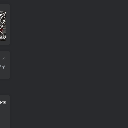
消失的人电影「1080p/4k高清」迅雷下载
飞驰人生34K国语中字
2026年大陆电影《八仙！》枪版
篇
文章