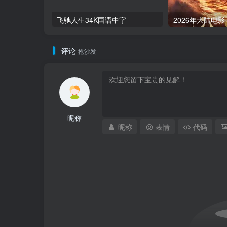
飞驰人生34K国语中字
2026年大陆电
评论
抢沙发
昵称
昵称
表情
代码