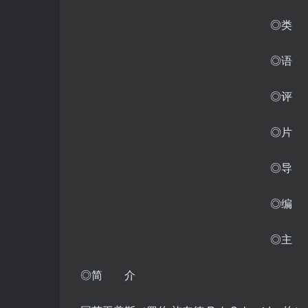
◎类 
◎语
◎评 分
◎片 
◎导 
◎编 
◎主 
◎简 介