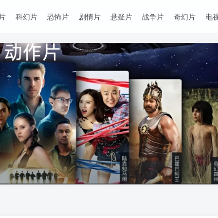
片
科幻片
恐怖片
剧情片
悬疑片
战争片
奇幻片
电
！