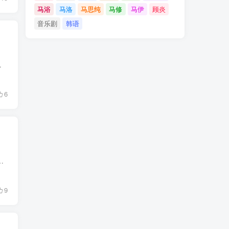
马浴
马洛
马思纯
马修
马伊
顾炎
音乐剧
韩语
 分 豆瓣:7.1/IMDb:0.0 ◎片 长 1...
6
语言：英语 编剧：科迪·卡拉汉 / 阿尔·克拉蒂纳 / Daniel Levin 影片别名： 更新时间：2...
9