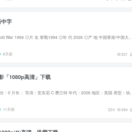
语中字
◎译 名 寒战前传 / Cold War 1994 ◎片 名 寒戰1994 ◎年 代 2026 ◎产 地 中国香港/中国大陆 ◎类 别 剧情/动作/犯罪 ◎语 言 粤语 / 汉语普通话 / 英语 ◎评
6天前
231
「1080p高清」下载
水上乐园狂鲨 豆瓣评分：0 片长： 导演：安东尼·C·费兰特 年代：2026 地区：美国 类型：动作 / 惊悚 
11天前
0
254