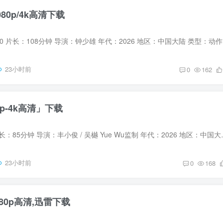
80p/4k高清下载
绝密任务 豆瓣评
23小时前
0
162
p-4k高清」下载
怒杀 豆瓣评分：0 片长：85分钟 导演：丰小俊 / 吴樾 Yue
23小时前
0
168
80p高清,迅雷下载