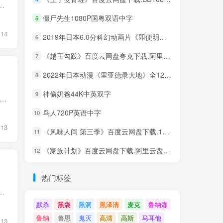
 类型：动作 语言：汉语普通话 编剧：李立铭 影片别名：宗师叶问2 / Ip Man: Kung Fu Legend 更新时间：2026-08-02 ...
僵尸先生1080P国粤双语中字
5
14
2019年日本6.0分科幻动画片《即便明天世界终结》BD日语中字 迅雷BT磁力免费下载
6
《越王勾践》百度云网盘夸克下载.阿里云盘.中字.(2006)
7
2022年日本动漫《里亚德录大地》全12集 迅雷BT磁力免费下载
8
神偷奶爸44K中英双字
9
评分：0 片长： 导演：王筱刚 / 姚锐 年代：2026 地区：中国大陆 类型：动作 / 犯罪 语言：汉语普通话 编剧：王筱刚 影片别名：断罪 / 无间毒票3：断罪 / 无间毒票：断罪 更新时间...
鸟人720P英语中字
10
13
《风味人间 第三季》百度云网盘下载.1080P下载.国语中字.(2021)
11
《家族计划》百度云网盘下载.阿里云盘.韩语中字.(2024)
12
热门标签
美国 类型：动作 语言：英语 编剧：克里斯·赛弗森 影片别名：套现3 / Cash Out 3 更新时间：2026-08-01 22:06:21 ...
默杀
黑袋
黑洞
黑泽清
麦克
鲁纳森
鲁纳
鲁思
鬼灭
高清
高斯
马耳他
13