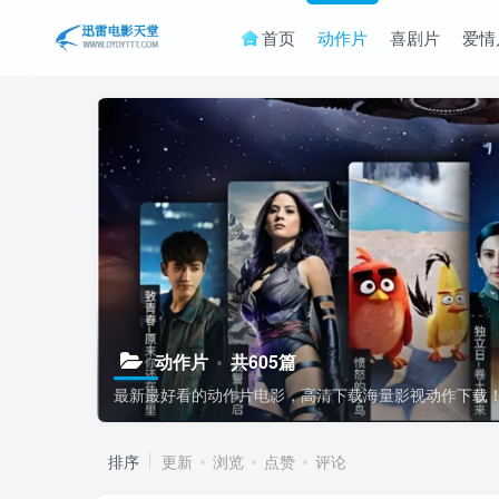
首页
动作片
喜剧片
爱情
动作片
共605篇
最新最好看的动作片电影，高清下载海量影视动作下载
排序
更新
浏览
点赞
评论