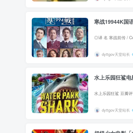
寒战19944K国
dyttgov天堂站长
水上乐园狂鲨电影
dyttgov天堂站长