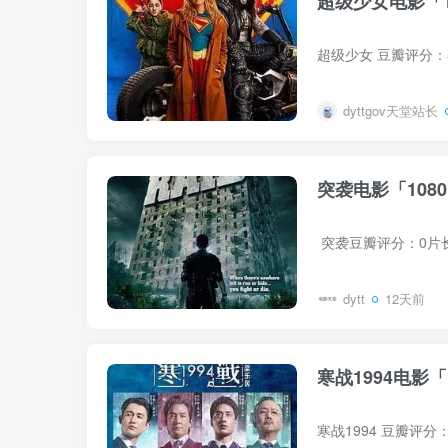
超级少女电影「1
dyttgov天堂站长
突袭电影「108
dytt
12天前
寒战1994电影「