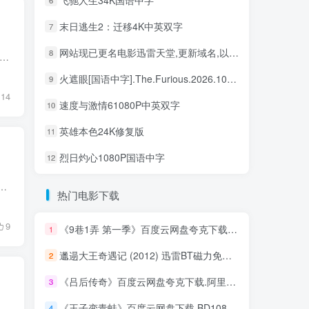
末日逃生2：迁移4K中英双字
7
网站现已更名电影迅雷天堂,更新域名,以及在线影视！
8
分：0 片长：108分钟 导演：钟少雄 年代：2026 地区：中国大陆 类型：动作 / 战争 / 犯罪 语言：汉语普通话 编剧：王维 影片别名：中国兵王 / 中国兵王·绝密任务 / Operation B...
火遮眼[国语中字].The.Furious.2026.1080p+2160p高清下载
9
14
速度与激情61080P中英双字
10
英雄本色24K修复版
11
烈日灼心1080P国语中字
12
 Wu监制 年代：2026 地区：中国大陆 类型：动作 / 武侠 语言：汉语普通话 编剧：麦叔叔 影片别名： 更新时间：2026-08-06 16:47:37 上映...
热门电影下载
9
《9巷1弄 第一季》百度云网盘夸克下载.阿里云盘.中字.(2016)
1
邋遢大王奇遇记 (2012) 迅雷BT磁力免费下载
2
《吕后传奇》百度云网盘夸克下载.阿里云盘.中字.(1998)
3
《王子变青蛙》百度云网盘下载.BD1080P.国语中字.(2005)
4