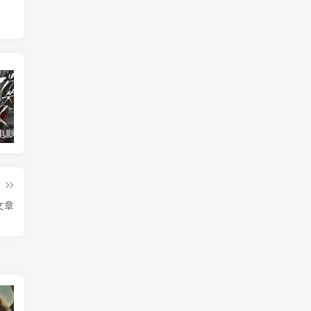
消失的人电影「1080p/4k高清」迅雷下载
飞驰人生34K国语中字
2026年大陆电影《八仙！》枪版
篇
文章