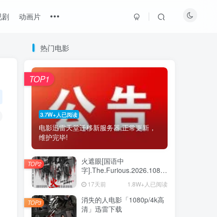
视剧
动画片
热门电影
最近更新
热门推荐
猜你喜欢
TOP1
最新绝密任务 1080p/4k高清下载
1
怒杀电影「1080p-4k高清」下载
2
3.7W+人已阅读
电影迅雷天堂迁移新服务器,正常更新，
坠落也无妨电影夸克下载
3
维护完毕!
猛尸一家亲「1080p高清」下载
4
火遮眼[国语中
TOP2
《瑞奇·热维斯之街猫一族》百度云网盘夸克下载
5
字].The.Furious.2026.1080p+2160p
高清下载
17天前
1.8W+人已阅读
《恋爱开运点》百度云网盘夸克下载.阿里云盘
6
消失的人电影「1080p/4k高
TOP3
清」迅雷下载