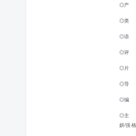
◎产
◎类 
◎语 
◎评 分
◎片 
◎导 
◎编 
◎主 
妍/强·