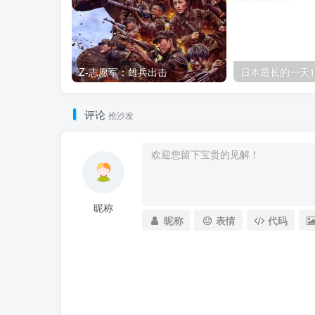
Z-志愿军：雄兵出击
日本最长的一天1
评论
抢沙发
昵称
昵称
表情
代码