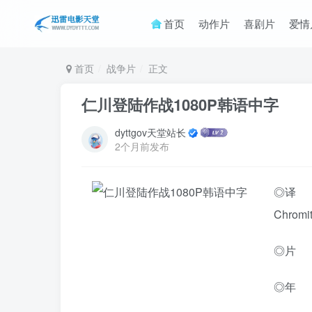
首页
动作片
喜剧片
爱情
首页
战争片
正文
仁川登陆作战1080P韩语中字
dyttgov天堂站长
2个月前发布
◎译 名
Chromi
◎片 
◎年 