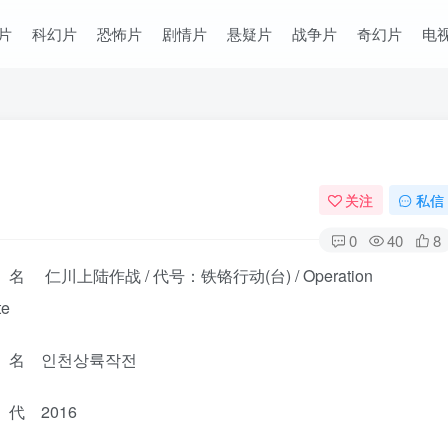
片
科幻片
恐怖片
剧情片
悬疑片
战争片
奇幻片
电
关注
私信
0
40
8
 仁川上陆作战 / 代号：铁铬行动(台) / Operation
te
名 인천상륙작전
代 2016