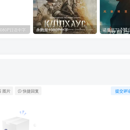
080P日语中字
杀戮屋1080P中字
诺曼底72小时1
图片
快捷回复
提交评