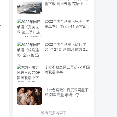
盘下载.阿里云盘.英语中字.
2026年大陆电影《八仙！》
TOP5
(2018)
枪版
前天
9635人已阅读
2022年国产动漫《完美世界
阿凡达：火与烬4K中英双字
大
第二季》连载至44[迅雷BT
TOP6
磁力免费下载]
2个月前
9110人已阅读
2022年国产动漫《雄兵连
3》全27集 迅雷BT磁力免费
下载
《坏记忆橡皮擦》百度云网
东方不败之风云再起720P国
盘下载.阿里云盘.韩语中字.
粤双语中字
(2024)
《战争中的航母》百度云网
《金色宫殿》百度云网盘下
盘下载.阿里云盘.英语中字.
载.阿里云盘.泰语中字.
(2018)
(2024)
2022年国产动漫《完美世界
没有更多内容了
第二季》连载至44[迅雷BT