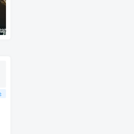
080P中英双字
危机：龙潭之战1080P中英双字
24小时：救赎
论