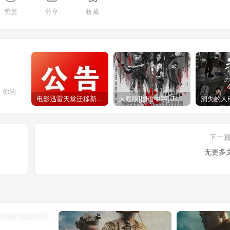
赞赏
分享
收藏
，你的
电影迅雷天堂迁移新服务器,正常更新，维护完毕!
火遮眼[国语中字].The.Furious.2026.1080p+2160p高清下载
下一
无更多