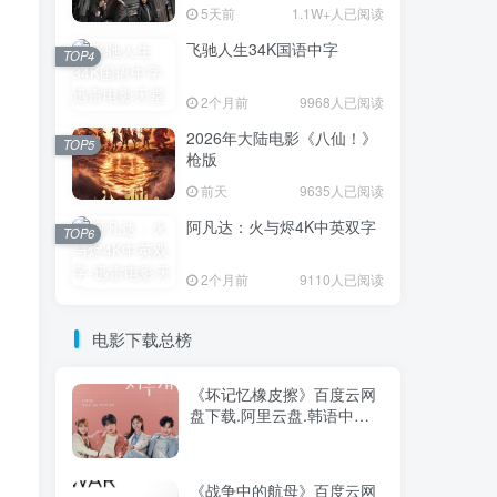
5天前
1.1W+人已阅读
飞驰人生34K国语中字
TOP1
TOP4
2个月前
9968人已阅读
2026年大陆电影《八仙！》
3.7W+人已阅读
TOP5
枪版
电影迅雷天堂迁移新服务器,正常更新，
维护完毕!
前天
9635人已阅读
阿凡达：火与烬4K中英双字
TOP6
火遮眼[国语中
TOP2
字].The.Furious.2026.1080p+2160p
2个月前
9110人已阅读
高清下载
17天前
1.8W+人已阅读
消失的人电影「1080p/4k高
电影下载总榜
TOP3
清」迅雷下载
5天前
1.1W+人已阅读
《坏记忆橡皮擦》百度云网
盘下载.阿里云盘.韩语中字.
飞驰人生34K国语中字
TOP4
(2024)
2个月前
9968人已阅读
《战争中的航母》百度云网