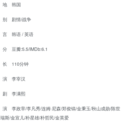
 地 韩国
别 剧情/战争
言 韩语 / 英语
 豆瓣:5.5/IMDb:6.1
长 110分钟
演 李宰汉
剧 李满熙
演 李政宰/李凡秀/连姆·尼森/郑俊镐/金秉玉/秋山成勋/陈世
格瑞斯/金宣儿/朴星雄/朴哲民/金英爱