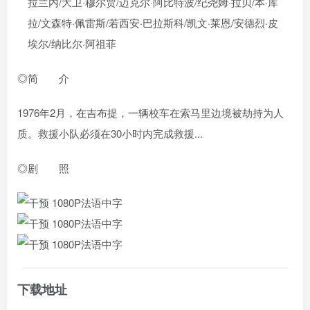
拉兰内/大卫·穆尔贾/迈克尔·阿比特波/纪尧姆·拉贝/本·库
拉/文森特·佩雷斯/若西安·巴拉斯科/凯文·莱恩/安德烈·皮
埃尔/纳比尔·阿祖菲
◎简 介
1976年2月，在吉布提，一辆校车在索马里边境被劫持为人
质。救援小队必须在30小时内完成救援...
◎剧 照
下载地址