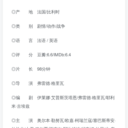
◎产 地 法国/比利时
◎类 别 剧情/动作/战争
◎语 言 法语 / 英语
◎评 分 豆瓣:6.6/IMDb:6.4
◎片 长 98分钟
◎导 演 弗雷德·格里瓦
◎编 剧 伊莱娜·艾普斯茨塔恩/弗雷德·格里瓦/耶利
米·古埃兹
◎主 演 奥尔本·勒努瓦/欧嘉·柯瑞兰寇/塞巴斯蒂安·