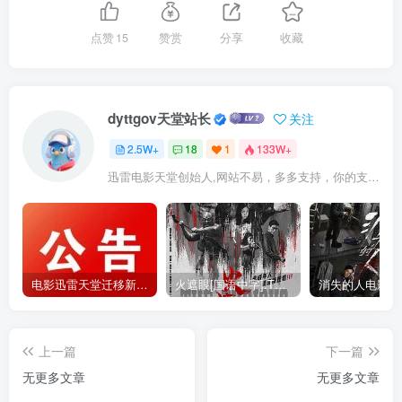
点赞
15
赞赏
分享
收藏
dyttgov天堂站长
关注
2.5W+
18
1
133W+
迅雷电影天堂创始人,网站不易，多多支持，你的支持，是我前进的动力！
电影迅雷天堂迁移新服务器,正常更新，维护完毕!
火遮眼[国语中字].The.Furious.2026.1080p+2160p高清下载
上一篇
下一篇
无更多文章
无更多文章