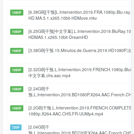
[6.38GB][干预]L.Intervention.2019.FRA.1080p.Blu-ray.
1080P
HD.MA.5.1.x265.10bit-HDMove.mkv
[6.25GB]干预[中文字幕].L.Intervention.2019.BluRay.108
1080P
HDMA5.1.x265.10bit-DreamHD
[3.38GB]干预.15.Minutos.de.Guerra.2019.HD1080P
1080P
[2.32GB]干预.L.Intervention.2019.FRENCH.1080p.Blu
1080P
中文字幕.chs.aac.mp4
[2.24GB]干
1080P
预.L.Intervention.2019.BD1080P.X264.AAC.French.CH
[2.2GB]干预.L.Intervention.2019.FRENCH.COMPLETE.
1080P
1080p.X264.AAC.CHS.FR-UUMp4.mp4
[2.04GB]干
720P
预.L.Intervention.2019.BD720P.X264.AAC.French.CHS