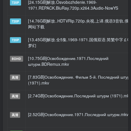
[24.15GB]解放.Osvobozhdenie.1969-
720P
1971.REPACK.BluRay.720p.x264.3Audio-NowYS
[14.76GB]解放..HDTVRip.720p.央视.上译.俄语3音轨.
720P
网站下载
[13.45GB]解放.全5集.1969-1971.国俄双语.简繁中字￡C
720P
梦幻
[10.75GB]Освобождение.1971.Последний
BDHD
штурм.BDRemux.mkv
[7.83GB]Освобождение. Фильм 5-й. Последний штур
高清
(1971).mkv
[2.74GB]Освобождение.Последний штурм (1971).mk
高清
[2.52GB]Освобождение.1971.Последний штурм.mkv
高清