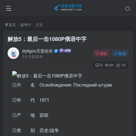
首页
战争片
正文
解放5：最后一击1080P俄语中字
dyttgov天堂站长
关注
私信
2个月前发布
0
61
13
◎片 名 Освобождение: Последний штурм
◎年 代 1971
◎产 地 苏联
◎类 别 历史/战争