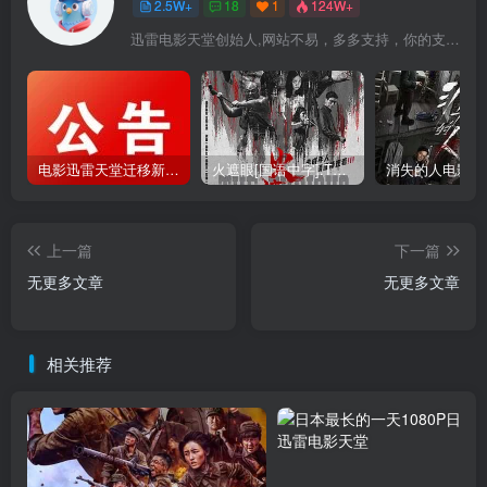
2.5W+
18
1
124W+
迅雷电影天堂创始人,网站不易，多多支持，你的支持，是我前进的动力！
电影迅雷天堂迁移新服务器,正常更新，维护完毕!
火遮眼[国语中字].The.Furious.2026.1080p+2160p高清下载
上一篇
下一篇
无更多文章
无更多文章
相关推荐