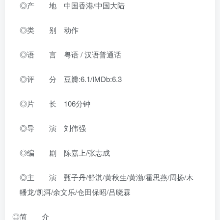
◎产 地 中国香港/中国大陆
◎类 别 动作
◎语 言 粤语 / 汉语普通话
◎评 分 豆瓣:6.1/IMDb:6.3
◎片 长 106分钟
◎导 演 刘伟强
◎编 剧 陈嘉上/张志成
◎主 演 甄子丹/舒淇/黄秋生/黄渤/霍思燕/周扬/木
幡龙/凯洱/余文乐/仓田保昭/吕晓霖
◎简 介