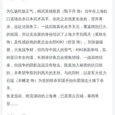
为弘扬民族正气，精武英雄陈真（甄子丹 饰）当年在上海虹
口道场击杀日本武术高手。在此之后他更名改姓，背井离
乡，远赴法国务工。一战后陈真化名齐天元，重返阔别已久
的祖国，并以实业家的身份结识了上海大亨刘禹天（黄秋生
饰）及性感妖艳的夜总会女郎KIKI（舒淇 饰）。刘张扬跋
扈，大发战争财，但尚存中国人的骨气；KIKI表面单纯，实
则是日本女间谍，长期潜伏夜总会搜集情报。一战虽然结
束，但战争的阴影远远没有散去。陈真加入秘密的抗日组
织，并希望争取到刘禹天的支持。与此同时，以皇军大佐力
石猛（木幡龙 饰）为首的暗杀军团开始向爱国志士痛下杀
手。
鱼龙混杂、暗流涌动的上海滩，已是黑云压城，暴雨将
至……