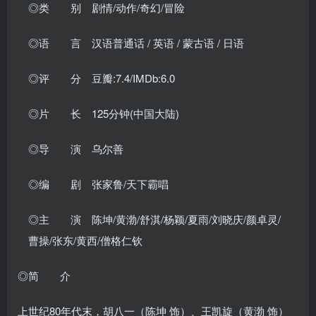
◎类 别 剧情/动作/奇幻/冒险
◎语 言 汉语普通话 / 英语 / 蒙古语 / 日语
◎评 分 豆瓣:7.4/IMDb:6.0
◎片 长 125分钟(中国大陆)
◎导 演 乌尔善
◎编 剧 张家鲁/天下霸唱
◎主 演 陈坤/黄渤/舒淇/杨颖/夏雨/刘晓庆/颜卓灵/
曹操/张东/黄西/僧格仁钦
◎简 介
上世纪80年代末，胡八一（陈坤 饰）、王凯旋（黄渤 饰）