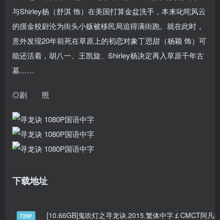
与Shirley杨（舒淇 饰）在美国打算金盆洗手，本来叱咤风云
的摸金校尉沦为街头小贩被移民局追得满街跑。就在此时，
意外发现20年前死在草原上的初恋对象丁思甜（杨颖 饰）可
能还活着，胡八一、王凯旋、Shirley杨决定再入草原千年古
墓……
◎剧 照
下载地址
[10.66GB]鬼吹灯之寻龙诀.2015.繁体中字￡CMCT阿凡
720P