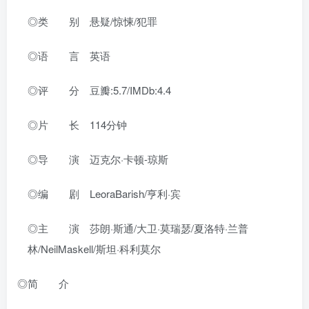
◎类 别 悬疑/惊悚/犯罪
◎语 言 英语
◎评 分 豆瓣:5.7/IMDb:4.4
◎片 长 114分钟
◎导 演 迈克尔·卡顿-琼斯
◎编 剧 LeoraBarish/亨利·宾
◎主 演 莎朗·斯通/大卫·莫瑞瑟/夏洛特·兰普
林/NeilMaskell/斯坦·科利莫尔
◎简 介