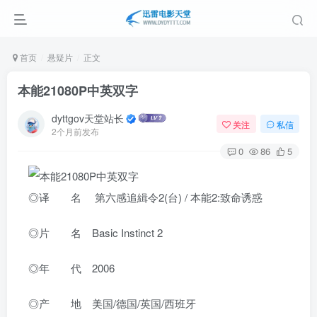
首页
悬疑片
正文
本能21080P中英双字
dyttgov天堂站长
关注
私信
2个月前发布
0
86
5
◎译 名 第六感追緝令2(台) / 本能2:致命诱惑
◎片 名 Basic Instinct 2
◎年 代 2006
◎产 地 美国/德国/英国/西班牙