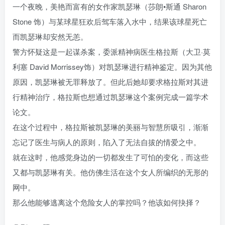
一个夜晚，美艳而富有的女作家凯瑟琳（莎朗•斯通 Sharon
Stone 饰）与某球星狂欢后驾车落入水中，结果该球星死亡
而凯瑟琳却安然无恙。
警方怀疑这是一起谋杀案，委派精神病医生格拉斯（大卫·莫
利塞 David Morrissey饰）对凯瑟琳进行精神鉴定。因为其他
原因，凯瑟琳被无罪释放了。但此后她却要求格拉斯对其进
行精神治疗，格拉斯也想通过凯瑟琳这个案例完成一篇学术
论文。
在这个过程中，格拉斯被凯瑟琳的美丽与智慧所吸引，渐渐
忘记了医生与病人的原则，陷入了无法自拔的情爱之中。
就在这时，他感觉身边的一切都发生了可怕的变化，而这些
又都与凯瑟琳有关。他仿佛生活在这个女人所编织的无形的
网中。
那么他能够逃离这个危险女人的掌控吗？他该如何抉择？