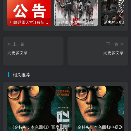
电影迅雷天堂迁移新服务器,正常更新，维护完毕!
火遮眼[国语中字].The.Furious.2026.1080p+2160p高清下载
上一篇
下一篇
无更多文章
无更多文章
相关推荐
《金特务：本色回归》百度云网盘夸克下载.阿里云盘.中字.(2026)
金