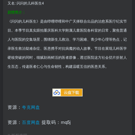
又名: 闪闪的儿科医生4
剧情简介：
《闪闪的儿科医生》是由哔哩哔哩和中广天择联合出品的治愈系医疗纪实节
目。本季节目真实跟拍重庆医科大学附属儿童医院各科室的日常，聚焦普通
人与医院的交集场景，围绕新生儿救治、学习困难、青少年心理等热点，记
录医生救治疑难杂症、医患携手对抗病魔的动人故事。节目在展现儿科医学
硬核突破的同时，细腻刻画鲜活的医者群像，透过医院这方社会切片折射人
生百态，传递医者仁心与生命韧性，构建温暖互信的医患关系。
资源：
夸克网盘
mq5j
资源：
提取码：
百度网盘