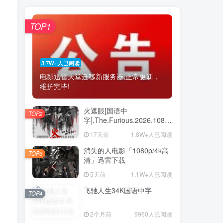
TOP1
3.7W+人已阅读
电影迅雷天堂迁移新服务器,正常更新，
维护完毕!
火遮眼[国语中
TOP2
字].The.Furious.2026.1080p+2160p
高清下载
17天前
1.8W+人已阅读
消失的人电影「1080p/4k高
TOP3
清」迅雷下载
5天前
1.1W+人已阅读
飞驰人生34K国语中字
TOP4
2个月前
9960人已阅读