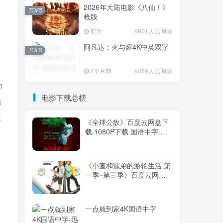
2026年大陆电影《八仙！》
TOP5
枪版
前天
9601人已阅读
阿凡达：火与烬4K中英双字
TOP6
2个月前
9086人已阅读
间
电影下载总榜
感
成
《全球公敌》百度云网盘下
载.1080P下载.国语中字.
(2022)
《小查和寇弟的游轮生活 第
一季~第三季》百度云网盘
夸克下载.阿里云盘.中字.
(2008)
一点就到家4K国语中字