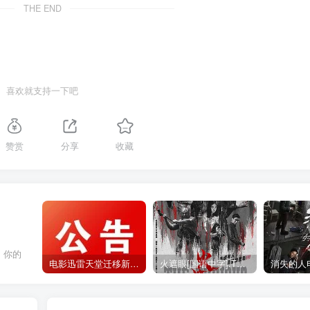
THE END
喜欢就支持一下吧
赞赏
分享
收藏
，你的
电影迅雷天堂迁移新服务器,正常更新，维护完毕!
火遮眼[国语中字].The.Furious.2026.1080p+2160p高清下载