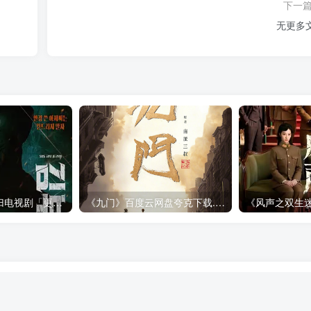
下一
无更多
金特务：本色回归电视剧「更新至10集」迅雷下载
《九门》百度云网盘夸克下载.阿里云盘.中字.(2026)