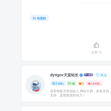
电视剧
点赞
13
dyttgov天堂站长
关注
2.5W+
18
1
124W+
迅雷电影天堂创始人,网站不易，多多支持
支持，是我前进的动力！