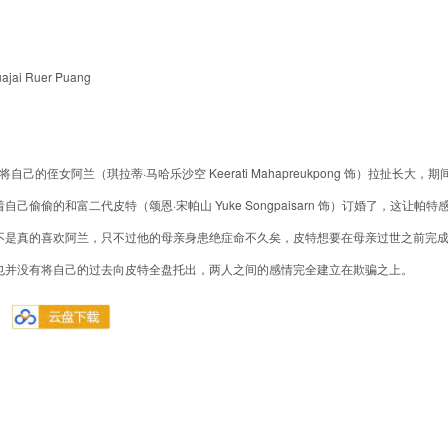
jai Ruer Puang
苦的将自己的侄女阿兰（琪拉蒂·马哈乐沙空 Keerati Mahapreukpong 饰）拉扯长大，期
偷的和富二代皮特（颂恩·宋帕山 Yuke Songpaisarn 饰）订婚了，这让帕特
不是真的喜欢阿兰，只不过他的母亲身患绝症命不久矣，皮特想要在母亲过世之前完
也并没有将自己的过去向皮特全盘托出，两人之间的感情完全建立在欺骗之上。