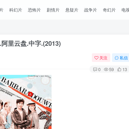
片
科幻片
恐怖片
剧情片
悬疑片
战争片
奇幻片
电
云盘.中字.(2013)
关注
私信
0
59
13