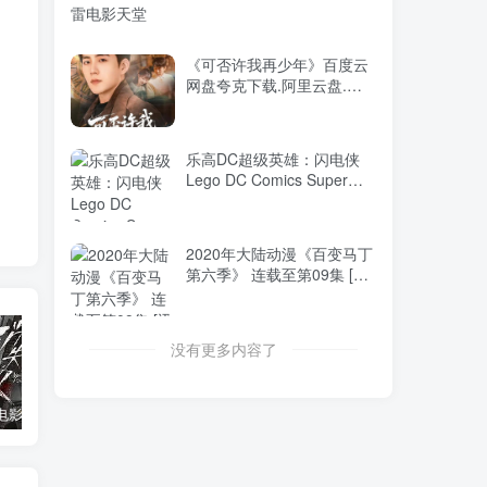
《可否许我再少年》百度云
网盘夸克下载.阿里云盘.中
字.(2025)
乐高DC超级英雄：闪电侠
Lego DC Comics Super
Heroes: The Flash (2018)
迅雷BT磁力免费下载
2020年大陆动漫《百变马丁
第六季》 连载至第09集 [迅
雷BT磁力免费下载]
没有更多内容了
消失的人电影「1080p/4k高清」迅雷下载
飞驰人生34K国语中字
2026年大陆电影《八仙！》枪版