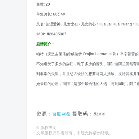
集数: 20
单集片长: 60分钟
又名: 苦涩爱神 / 儿女之心 / 儿女的心 / Hua Jai Rua Puang / Hua
IMDb: tt28435307
剧情简介：
帕特（沃恩吉莱·勒姆威拉伊 Ornjira Larmwilai 饰）辛辛苦
不知道受了多少的委屈，吃了多少的苦头。哪知道阿兰竟然背着自己偷
到非常的失望，并且想方设法的想要将两人拆散。皮特其实并
她最后的心愿，而阿兰是那个最合适的人选。与此同时，阿兰
5zmn
资源：
提取码：
百度网盘
©
版权声明
文章版权归作者所有，未经允许请勿转载。