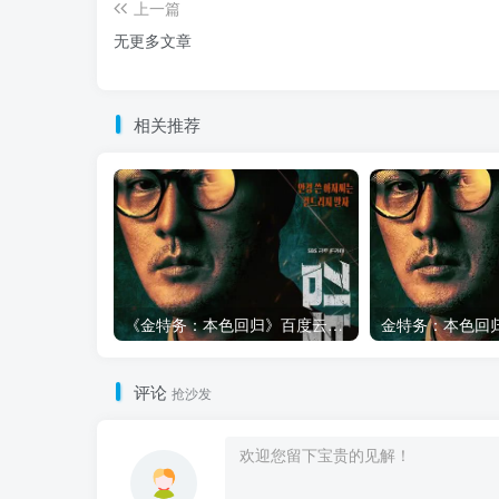
上一篇
无更多文章
相关推荐
《金特务：本色回归》百度云网盘夸克下载.阿里云盘.中字.(2026)
评论
抢沙发