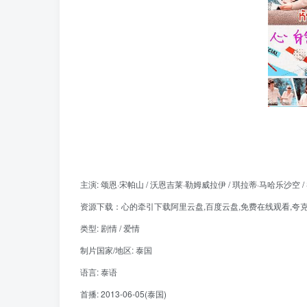
主演: 颂恩·宋帕山 / 沃恩吉莱·勒姆威拉伊 / 琪拉蒂·马哈乐沙空 / Singhara
资源下载：心的牵引下载阿里云盘,百度云盘,免费在线观看,夸克下载
类型: 剧情 / 爱情
制片国家/地区: 泰国
语言: 泰语
首播: 2013-06-05(泰国)