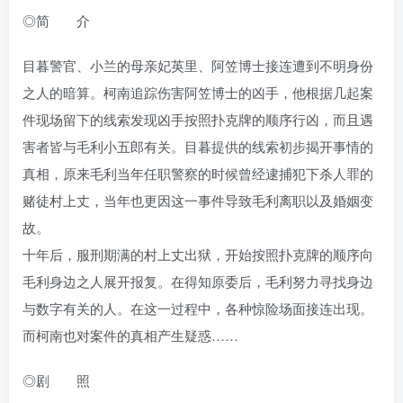
◎简 介
目暮警官、小兰的母亲妃英里、阿笠博士接连遭到不明身份
之人的暗算。柯南追踪伤害阿笠博士的凶手，他根据几起案
件现场留下的线索发现凶手按照扑克牌的顺序行凶，而且遇
害者皆与毛利小五郎有关。目暮提供的线索初步揭开事情的
真相，原来毛利当年任职警察的时候曾经逮捕犯下杀人罪的
赌徒村上丈，当年也更因这一事件导致毛利离职以及婚姻变
故。
十年后，服刑期满的村上丈出狱，开始按照扑克牌的顺序向
毛利身边之人展开报复。在得知原委后，毛利努力寻找身边
与数字有关的人。在这一过程中，各种惊险场面接连出现。
而柯南也对案件的真相产生疑惑……
◎剧 照