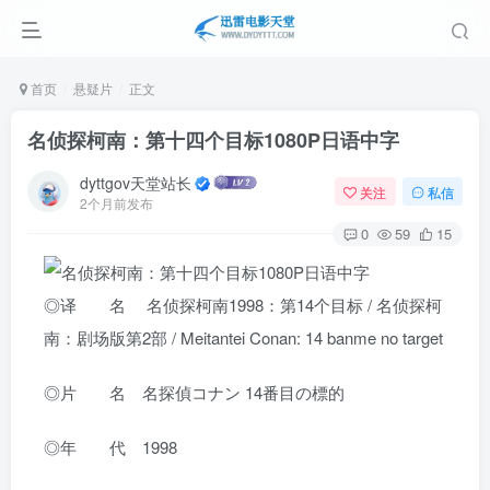
首页
悬疑片
正文
名侦探柯南：第十四个目标1080P日语中字
dyttgov天堂站长
关注
私信
2个月前发布
0
59
15
◎译 名 名侦探柯南1998：第14个目标 / 名侦探柯
南：剧场版第2部 / Meitantei Conan: 14 banme no target
◎片 名 名探偵コナン 14番目の標的
◎年 代 1998