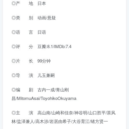
◎产 地 日本
◎类 别 动画/悬疑
◎语 言 日语
◎评 分 豆瓣:8.1/IMDb:7.4
◎片 长 99分钟
◎导 演 儿玉兼嗣
◎编 剧 古内一成/青山刚
昌/MitomuAsai/ToyohikoOkuyama
◎主 演 高山南/山崎和佳奈/神谷明/山口胜平/茶风
林/盐泽兼人/高木涉/岩居由希子/大谷育江/绪方贤一