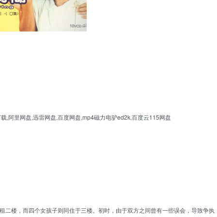
阿里网盘,迅雷网盘,百度网盘,mp4磁力电驴ed2k,百度云115网盘
合租二楼，而四个女孩子则同住于三楼。初时，由于双方之间曾有一些误会，导致争执