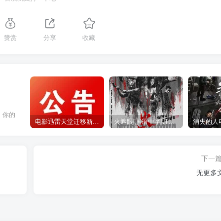
赞赏
分享
收藏
，你的
电影迅雷天堂迁移新服务器,正常更新，维护完毕!
火遮眼[国语中字].The.Furious.2026.1080p+2160p高清下载
下一
无更多