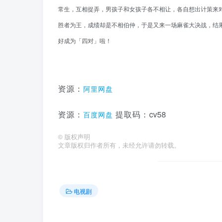
常生，互相捉弄，男孩子和女孩子各不相让，各自想出计策来
胜者为王，成绩却是不相伯仲，于是又来一场麻雀大决战，结
好成为「四对」啦！
资源：
阿里网盘
cv58
资源：
提取码：
百度网盘
©
版权声明
文章版权归作者所有，未经允许请勿转载。
电视剧