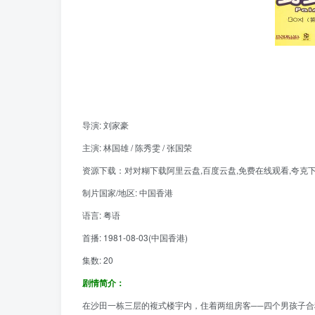
导演: 刘家豪
主演: 林国雄 / 陈秀雯 / 张国荣
资源下载：对对糊下载阿里云盘,百度云盘,免费在线观看,夸克下载,
制片国家/地区: 中国香港
语言: 粤语
首播: 1981-08-03(中国香港)
集数: 20
剧情简介：
在沙田一栋三层的複式楼宇内，住着两组房客──四个男孩子