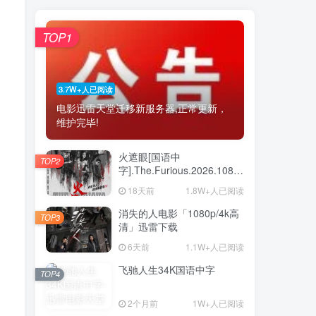
TOP1
3.7W+人已阅读
电影迅雷天堂迁移新服务器,正常更新，
维护完毕!
火遮眼[国语中
TOP2
字].The.Furious.2026.1080p+2160p
高清下载
18天前
1.8W+人已阅读
消失的人电影「1080p/4k高
TOP3
清」迅雷下载
6天前
1.1W+人已阅读
飞驰人生34K国语中字
TOP4
2个月前
1W+人已阅读