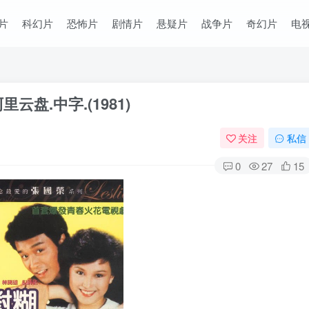
片
科幻片
恐怖片
剧情片
悬疑片
战争片
奇幻片
电
盘.中字.(1981)
关注
私信
0
27
15