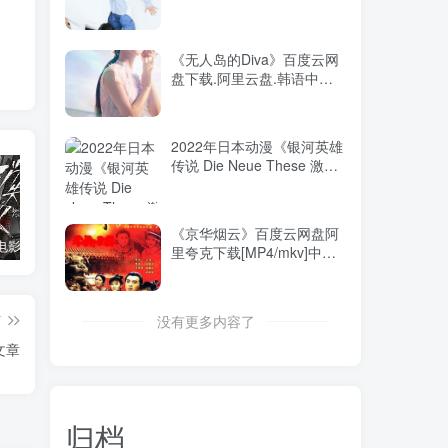
盘.中字.(2024)
《无人岛的Diva》百度云网
盘下载.阿里云盘.韩语中字.
(2023)
2022年日本动漫《银河英雄
传说 Die Neue These 激
突》全12集 迅雷BT磁力免
费下载
《京华烟云》百度云网盘阿
消失的人电影「1080p/4k高清」迅雷下载
飞驰人生34K国语中字
2026年大陆电影《八仙！》枪版
里夸克下载[MP4/mkv]中字
（1988）
篇
没有更多内容了
文章
归档