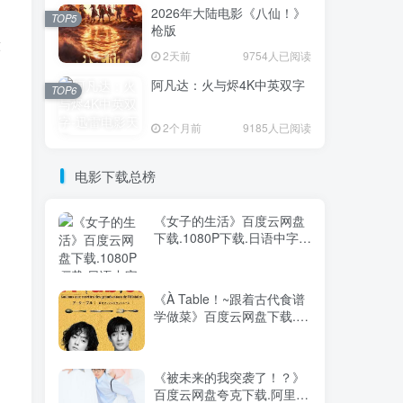
2026年大陆电影《八仙！》
，
TOP5
枪版
交
2天前
9754人已阅读
阿凡达：火与烬4K中英双字
TOP6
2个月前
9185人已阅读
电影下载总榜
《女子的生活》百度云网盘
下载.1080P下载.日语中字.
(2018)
《À Table！~跟着古代食谱
学做菜》百度云网盘下载.阿
里云盘.日语中字.(2023)
《被未来的我突袭了！？》
百度云网盘夸克下载.阿里云