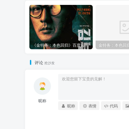
《金特务：本色回归》百度云网盘夸克下载.阿里云盘.中字.(2026)
评论
抢沙发
昵称
昵称
表情
代码