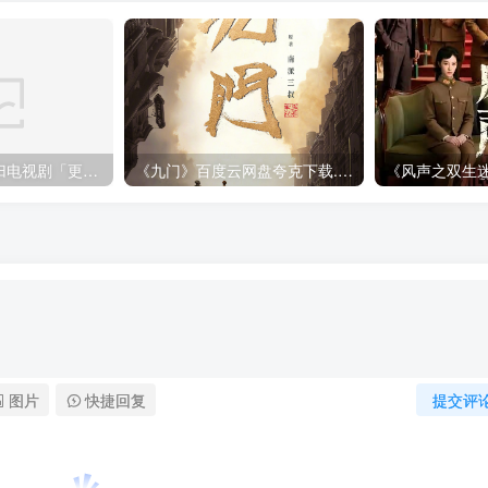
金特务：本色回归电视剧「更新至10集」迅雷下载
《九门》百度云网盘夸克下载.阿里云盘.中字.(2026)
图片
快捷回复
提交评