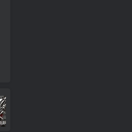
消失的人电影「1080p/4k高清」迅雷下载
飞驰人生34K国语中字
2026年大陆电影《八仙！》枪版