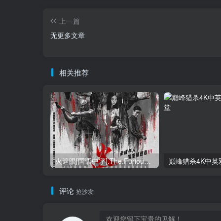
上一篇
无更多文章
相关推荐
火遮眼[国语中字].The.Furious.2026.1080p+2160p高清下载
巅峰猎杀4K中英
评论
抢沙发