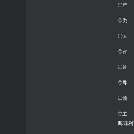
◎产
◎类 
◎语 言
◎评 分
◎片 
◎导 
◎编 
◎主 
斯/菲利