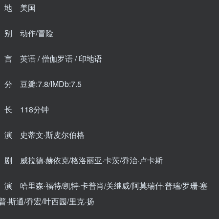
 地 美国
别 动作/冒险
 英语 / 僧伽罗语 / 印地语
 豆瓣:7.8/IMDb:7.5
长 118分钟
演 史蒂文·斯皮尔伯格
剧 威拉德·赫依克/格洛丽亚·卡茨/乔治·卢卡斯
演 哈里森·福特/凯特·卡普肖/关继威/阿莫瑞什·普瑞/罗珊·塞
普·斯通/乔宏/叶西园/里克·扬