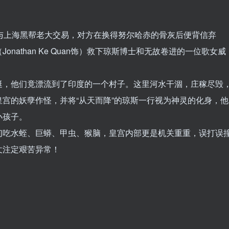
rd饰）与上海黑帮老大交易，对方在换得努尔哈赤的骨灰后便背信弃
nathan Ke Quan饰）救下琼斯博士和无故卷进的一位歌女威
艇，他们竟漂流到了印度的一个村子。这里河水干涸，庄稼尽毁
宫的妖孽作怪，并将“从天而降”的琼斯一行视为神灵的化身，他
小孩子。
们吃水蛭、巨蟒、甲虫、猴脑，皇宫内部更是机关重重，误打误
仗注定艰苦异常！