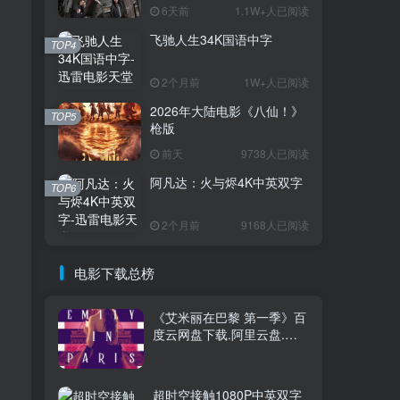
6天前
1.1W+人已阅读
飞驰人生34K国语中字
TOP1
TOP4
2个月前
1W+人已阅读
2026年大陆电影《八仙！》
3.7W+人已阅读
TOP5
枪版
电影迅雷天堂迁移新服务器,正常更新，
维护完毕!
前天
9738人已阅读
阿凡达：火与烬4K中英双字
TOP6
火遮眼[国语中
TOP2
字].The.Furious.2026.1080p+2160p
2个月前
9168人已阅读
高清下载
17天前
1.8W+人已阅读
消失的人电影「1080p/4k高
电影下载总榜
TOP3
清」迅雷下载
6天前
1.1W+人已阅读
《艾米丽在巴黎 第一季》百
度云网盘下载.阿里云盘.英
飞驰人生34K国语中字
TOP4
语中字.(2020)
2个月前
1W+人已阅读
超时空接触1080P中英双字