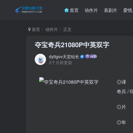
首页
动作片
喜剧片
爱情
首页
动作片
正文
夺宝奇兵21080P中英双字
dyttgov天堂站长
2个月前更新
◎译 
奇兵 /
◎片 名 I
◎年 