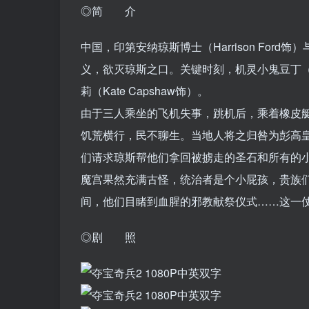
◎简 介
中国，印第安纳琼斯博士（Harrison Fo
义，欲灭琼斯之口。关键时刻，机灵小鬼豆丁（Jo
莉（Kate Capshaw饰）。
由于三人乘坐的飞机失事，跳机后，乘着橡皮
饥荒横行，民不聊生。当地人将之归咎为彭高皇
们请求琼斯帮他们拿回被掳走的圣石和所有的
魔宫果然充满古怪，统治者是个小屁孩，贵族
间，他们目睹到血腥的邪教献祭仪式……这一
◎剧 照