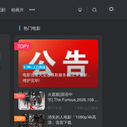
视剧
动画片
热门电影
最近更新
热门推荐
猜你喜欢
TOP1
最新绝密任务 1080p/4k高清下载
1
怒杀电影「1080p-4k高清」下载
2
3.7W+人已阅读
电影迅雷天堂迁移新服务器,正常更新，
坠落也无妨电影夸克下载
3
维护完毕!
猛尸一家亲「1080p高清」下载
4
火遮眼[国语中
TOP2
《瑞奇·热维斯之街猫一族》百度云网盘夸克下载
5
字].The.Furious.2026.1080p+2160p
高清下载
17天前
1.8W+人已阅读
《恋爱开运点》百度云网盘夸克下载.阿里云盘
6
消失的人电影「1080p/4k高
TOP3
清」迅雷下载