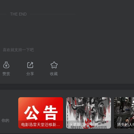
THE END
喜欢就支持一下吧
赞赏
分享
收藏
，你的
电影迅雷天堂迁移新服务器,正常更新，维护完毕!
火遮眼[国语中字].The.Furious.2026.1080p+2160p高清下载