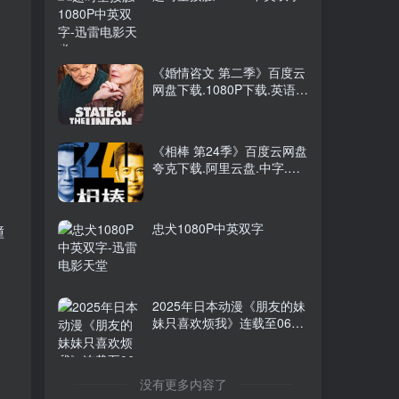
2026年大陆电影《八仙！》
TOP5
枪版
前天
9738人已阅读
《婚情咨文 第二季》百度云
阿凡达：火与烬4K中英双字
网盘下载.1080P下载.英语中
TOP6
字.(2022)
2个月前
9168人已阅读
，
《相棒 第24季》百度云网盘
夸克下载.阿里云盘.中字.
(2025)
《艾米丽在巴黎 第一季》百
忠犬1080P中英双字
撞
度云网盘下载.阿里云盘.英
语中字.(2020)
超时空接触1080P中英双字
2025年日本动漫《朋友的妹
妹只喜欢烦我》连载至06
[迅雷BT磁力免费下载]
《婚情咨文 第二季》百度云
没有更多内容了
网盘下载.1080P下载.英语中