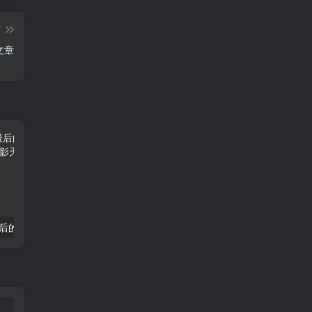
篇
文章
第一滴血5：最后的血4K中英双字加长版
功夫女足电影《功夫女足》TC在抢先看（百度网盘）
惩罚者：最后