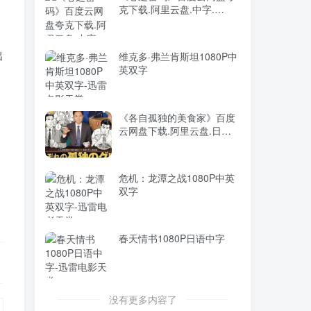
克下载.阿里云盘.中字.
2026年大陆电影《八仙！》
TOP5
(2026)
枪版
16小时前
9297人已阅读
出
维克多·弗兰肯斯坦1080P中
阿凡达：火与烬4K中英双字
英双字
TOP6
2个月前
8987人已阅读
《各自孤独的美食家》百度
云网盘下载.阿里云盘.日语
中字.(2024)
新扎师妹1080P国粤双语中
危机：龙潭之战1080P中英
字
双字
《心之密码》百度云网盘夸
春天情书1080P日语中字
克下载.阿里云盘.中字.
(2026)
维克多·弗兰肯斯坦1080P中
没有更多内容了
英双字