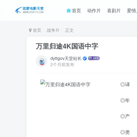
首页
动作片
喜剧片
爱情
首页
战争片
正文
万里归途4K国语中字
dyttgov天堂站长
2个月前发布
◎译 名
◎年 
◎产 
◎类 