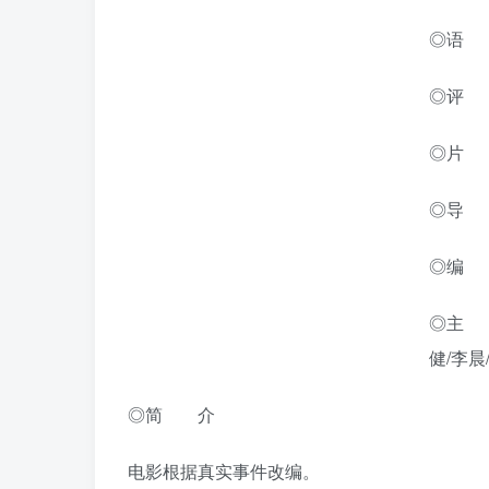
◎语 言
◎评 分
◎片 
◎导 
◎编 
◎主 
健/李晨
◎简 介
电影根据真实事件改编。