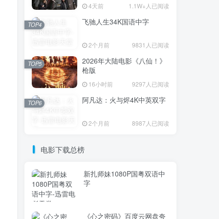
4天前
1.1W+人已阅读
飞驰人生34K国语中字
TOP1
TOP4
2个月前
9831人已阅读
2026年大陆电影《八仙！》
3.6W+人已阅读
TOP5
枪版
电影迅雷天堂迁移新服务器,正常更新，
维护完毕!
16小时前
9297人已阅读
阿凡达：火与烬4K中英双字
TOP6
火遮眼[国语中
TOP2
字].The.Furious.2026.1080p+2160p
2个月前
8987人已阅读
高清下载
16天前
1.8W+人已阅读
消失的人电影「1080p/4k高
电影下载总榜
TOP3
清」迅雷下载
4天前
1.1W+人已阅读
新扎师妹1080P国粤双语中
字
飞驰人生34K国语中字
TOP4
2个月前
9831人已阅读
《心之密码》百度云网盘夸