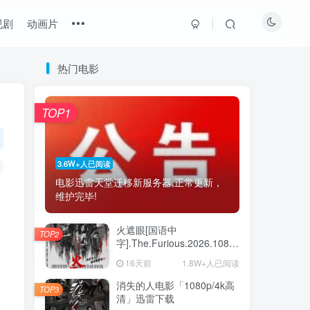
视剧
动画片
热门电影
最近更新
热门推荐
猜你喜欢
TOP1
《换座位后，发现身后的男生好像喜欢我》百度云网盘夸克下载.阿里云盘.中字.(2026)
1
《波兰家族 第三季》百度云网盘夸克下载.阿里云盘.中字.(2026)
2
3.6W+人已阅读
电影迅雷天堂迁移新服务器,正常更新，
《鸡肉帝国：快餐阴谋》百度云网盘夸克下载.阿里云盘.中字.(2026)
3
维护完毕!
2026年大陆电影《八仙！》枪版
4
火遮眼[国语中
TOP2
2026美国动漫《蝙蝠侠：披风战士 第二季》1080p高清 4K网盘迅雷下载
5
字].The.Furious.2026.1080p+2160p
高清下载
16天前
1.8W+人已阅读
《斯特林角》百度云网盘夸克下载.阿里云盘.中字.(2026)
6
消失的人电影「1080p/4k高
TOP3
清」迅雷下载