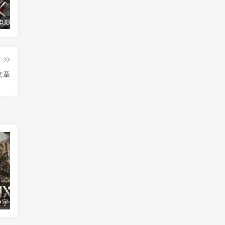
消失的人电影「1080p/4k高清」迅雷下载
飞驰人生34K国语中字
2026年大陆电影《八仙！》枪版
篇
文章
中字
危机：龙潭之战1080P中英双字
24小时：救赎