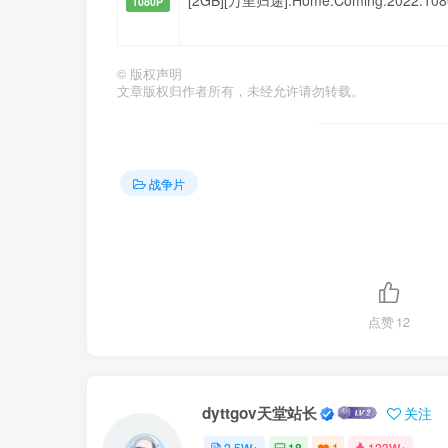
[2GB][万里归途].Home.Coming.2022.108
1080P
©
版权声明
文章版权归作者所有，未经允许请勿转载。
战争片
点赞
12
dyttgov天堂站长
关注
2.5W+
18
1
123W+