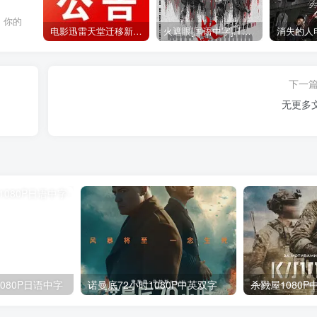
，你的
电影迅雷天堂迁移新服务器,正常更新，维护完毕!
火遮眼[国语中字].The.Furious.2026.1080p+2160p高清下载
下一
无更多
080P日语中字
诺曼底72小时1080P中英双字
杀戮屋1080P