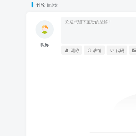
评论
抢沙发
昵称
昵称
表情
代码