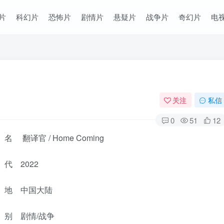
片
科幻片
恐怖片
剧情片
悬疑片
战争片
奇幻片
电
关注
私信
0
51
12
 翻译官 / Home Coming
代 2022
地 中国大陆
别 剧情/战争