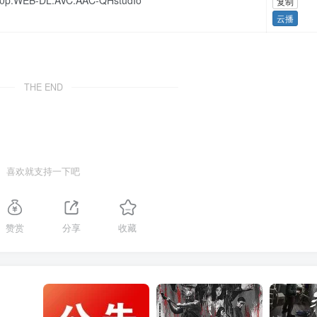
0p.WEB-DL.AVC.AAC-QHstudIo
复制
云播
THE END
喜欢就支持一下吧
赞赏
分享
收藏