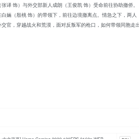
张译 饰）与外交部新人成朗（王俊凯 饰）受命前往协助撤侨。
白婳（殷桃 饰）的带领下，前往边境撤离点。情急之下，两人
外交官，穿越战火和荒漠，面对反叛军的枪口，如何带领同胞走