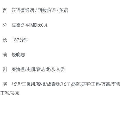
 汉语普通话 / 阿拉伯语 / 英语
 豆瓣:7.4/IMDb:6.4
长 137分钟
演 饶晓志
剧 秦海燕/史册/雷志龙/步京委
演 张译/王俊凯/殷桃/成泰燊/张子贤/陈昊宇/王迅/万茜/李雪
/王智/吴京