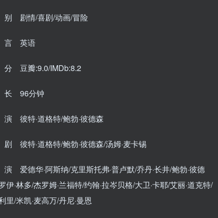
别 剧情/喜剧/动画/冒险
 言 英语
 豆瓣:9.0/IMDb:8.2
长 96分钟
演 彼特·道格特/鲍勃·彼德森
剧 彼特·道格特/鲍勃·彼德森/汤姆·麦卡锡
演 爱德华·阿斯纳/克里斯托弗·普卢默/乔丹·长井/鲍勃·彼德
罗伊·林多/杰罗姆·兰福特/约翰·拉岑贝格/大卫·卡耶/艾丽·道克特/
利里/米凯·麦高万/丹尼·曼恩