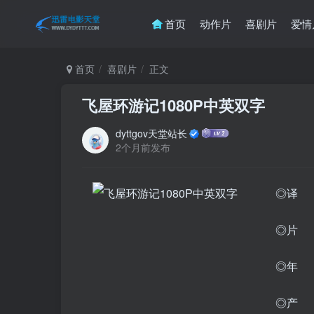
首页
动作片
喜剧片
爱情
首页
喜剧片
正文
飞屋环游记1080P中英双字
dyttgov天堂站长
2个月前发布
◎译 名
◎片 
◎年 
◎产