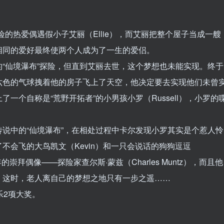
着对于冒险的热爱偶遇假小子艾丽（Ellie），而艾丽把整个屋子当成一艘
相同的爱好最终使两个人成为了一生的爱侣。
“仙境瀑布”探险，但直到艾丽去世，这个梦想也未能实现。终于
六色的气球拽着他的房子飞上了天空，他决定要去实现他们未曾
一个自称是“荒野开拓者”的小男孩小罗（Russell），小罗的
说中的“仙境瀑布”，在相处过程中卡尔发现小罗其实是个惹人怜
不会飞的大鸟凯文（Kevin）和一只会说话的狗狗逗逗
拜偶像——探险家查尔斯·蒙兹（Charles Muntz），而且他
。这时，老人离自己的梦想之地只有一步之遥……
乐2项大奖。