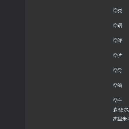
◎类 
◎语
◎评 分
◎片 
◎导 
◎编 
◎主 
森/德尔
杰里米·