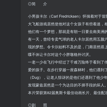
◎简 介
小男孩卡尔（Carl Fredricksen）怀揣
大飞船游戏居然使他对这个女孩子有些着迷，
他们有一个梦想，那就是有朝一日要去南美洲的
有一天，曾经专卖气球的老人卡尔居然用五颜
现的梦想。令卡尔始料不及的是，门廊居然搭上了
喋不休让卡尔对这个小胖墩格外讨厌。
一老一少在飞行中经过了千难万险终于看到了传
爱的孩子。在步行穿越一座森林时，他们遇到了
（Dug），让老人惊讶的是他们还遇到了他少年的崇
发现蒙兹居然是一个为达目的不择手段的坏人
本片荣获第82届奥斯卡最佳动画长片、最佳配
◎剧 照