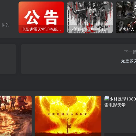
，你的
电影迅雷天堂迁移新服务器,正常更新，维护完毕!
火遮眼[国语中字].The.Furious.2026.1080p+2160p高清下载
下一
无更多