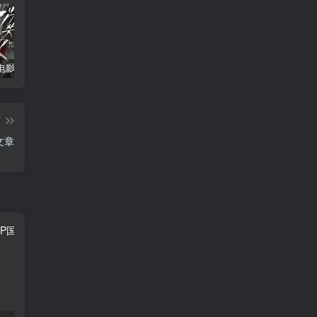
消失的人电影「1080p/4k高清」迅雷下载
飞驰人生34K国语中字
2026年大陆电影《八仙！》枪版
篇
文章