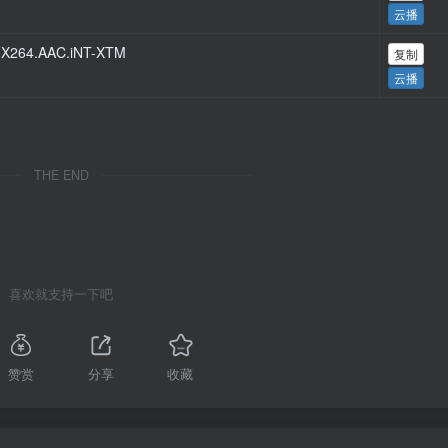
云播
p.X264.AAC.iNT-XTM
复制
云播
THE END
喜欢就支持一下吧
赞赏
分享
收藏