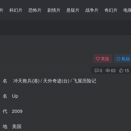
片
科幻片
恐怖片
剧情片
悬疑片
战争片
奇幻片
电
关注
私信
0
63
15
 冲天救兵(港) / 天外奇迹(台) / 飞屋历险记
名 Up
代 2009
 地 美国