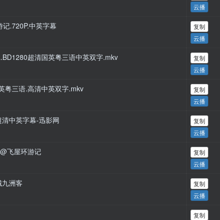
云播
屋环游记.720P.中英字幕
复制
云播
环游记.BD1280超清国英粤三语中英双字.mkv
复制
云播
P.国英粤三语.高清中英双字.mkv
复制
云播
0P.超清中英字幕-迅影网
复制
云播
航子@飞屋环游记
复制
云播
圣城九洲客
复制
云播
复制