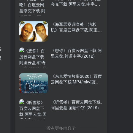
夸克下载.阿里云盘.中字.
2026年大陆电影《八仙！》
TOP5
(2025)
枪版
昨天
9455人已阅读
《海军罪案调查处：洛杉
阿凡达：火与烬4K中英双字
矶》百度云网盘下载.阿里云
TOP6
盘.英语中字.(2009)
2个月前
9030人已阅读
实
《想你》百度云网盘下载.阿
里云盘.韩语中字.(2012)
喋
《屋顶上的绿宝石》百度云
《东京爱情故事2020》百度
网盘夸克下载.阿里云盘.中
云网盘下载[MP4/mkv]蓝光
字.(2006)
[BD720P/HD1080P]UC网盘
（2020）
《福建一百吃》百度云网盘
《听雪楼》百度云网盘下载.
夸克下载.阿里云盘.中字.
阿里云盘.国语中字.(2019)
(2025)
《海军罪案调查处：洛杉
没有更多内容了
矶》百度云网盘下载.阿里云