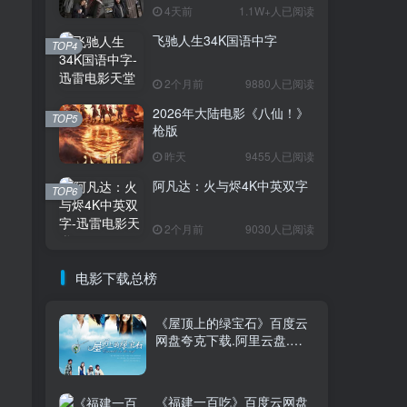
4天前
1.1W+人已阅读
飞驰人生34K国语中字
TOP1
TOP4
2个月前
9880人已阅读
2026年大陆电影《八仙！》
3.7W+人已阅读
TOP5
枪版
电影迅雷天堂迁移新服务器,正常更新，
维护完毕!
昨天
9455人已阅读
阿凡达：火与烬4K中英双字
TOP6
火遮眼[国语中
TOP2
字].The.Furious.2026.1080p+2160p
2个月前
9030人已阅读
高清下载
16天前
1.8W+人已阅读
消失的人电影「1080p/4k高
电影下载总榜
TOP3
清」迅雷下载
4天前
1.1W+人已阅读
《屋顶上的绿宝石》百度云
网盘夸克下载.阿里云盘.中
飞驰人生34K国语中字
TOP4
字.(2006)
2个月前
9880人已阅读
《福建一百吃》百度云网盘