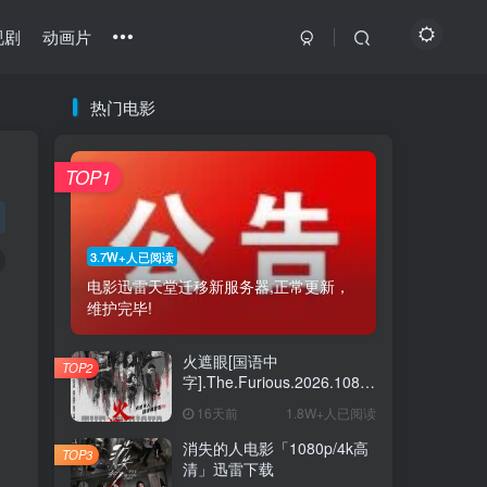
视剧
动画片
热门电影
最近更新
热门推荐
猜你喜欢
TOP1
《如约而至》百度云网盘夸克下载.阿里云盘.中字.(2026)
1
《青春碎片》百度云网盘夸克下载.阿里云盘.中字.(2026)
2
3.7W+人已阅读
电影迅雷天堂迁移新服务器,正常更新，
《突如其来的假期》百度云网盘夸克.阿里下载.中字.(2021)
3
维护完毕!
《换座位后，发现身后的男生好像喜欢我》百度云网盘夸克下载.阿里云盘.中字.(2026)
4
火遮眼[国语中
TOP2
《波兰家族 第三季》百度云网盘夸克下载.阿里云盘.中字.(2026)
5
字].The.Furious.2026.1080p+2160p
高清下载
16天前
1.8W+人已阅读
《鸡肉帝国：快餐阴谋》百度云网盘夸克下载.阿里云盘.中字.(2026)
6
消失的人电影「1080p/4k高
TOP3
清」迅雷下载