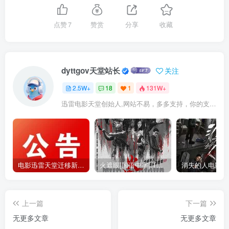
点赞
7
赞赏
分享
收藏
dyttgov天堂站长
关注
2.5W+
18
1
131W+
迅雷电影天堂创始人,网站不易，多多支持，你的支持，是我前进的动力！
电影迅雷天堂迁移新服务器,正常更新，维护完毕!
火遮眼[国语中字].The.Furious.2026.1080p+2160p高清下载
上一篇
下一篇
无更多文章
无更多文章