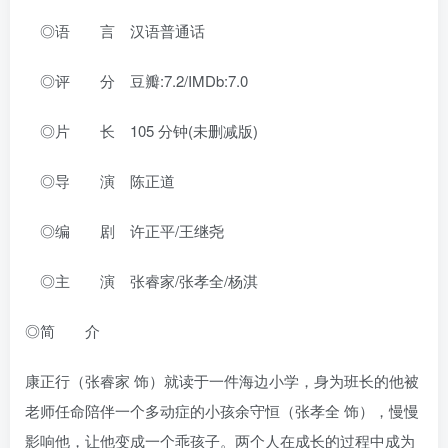
◎语 言 汉语普通话
◎评 分 豆瓣:7.2/IMDb:7.0
◎片 长 105 分钟(未删减版)
◎导 演 陈正道
◎编 剧 许正平/王继尧
◎主 演 张睿家/张孝全/杨淇
◎简 介
康正行（张睿家 饰）就读于一件海边小学，身为班长的他被
老师任命陪伴一个多动症的小孩余守恒（张孝全 饰），慢慢
影响他，让他变成一个乖孩子。两个人在成长的过程中成为