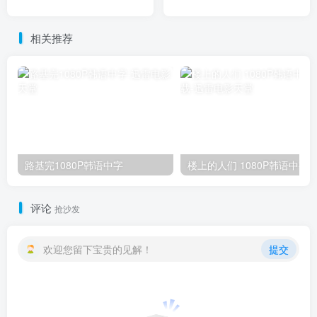
相关推荐
路基完1080P韩语中字
楼上的人们 1080
评论
抢沙发
欢迎您留下宝贵的见解！
提交