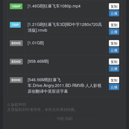
[1.46GB]狂暴飞车1080p.mp4
复制
1080P
云播
[1.21GB]狂暴飞车3D[BD中字1280x720高
复制
720P
清版].rmvb
云播
[1.01GB]
复制
BDHD
云播
[958.46MB]
复制
BDHD
云播
[546.56MB]狂暴飞
复制
BDHD
车.Drive.Angry.2011.BD-RMVB-人人影视
云播
原创翻译中英双语字幕
©
版权声明
文章版权归作者所有，未经允许请勿转载。
THE END