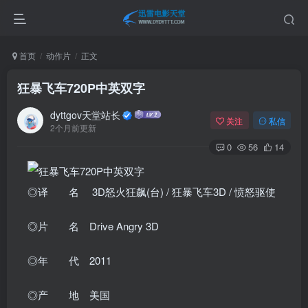
首页
动作片
正文
狂暴飞车720P中英双字
dyttgov天堂站长
关注
私信
2个月前更新
0
56
14
◎译 名 3D怒火狂飙(台) / 狂暴飞车3D / 愤怒驱使
◎片 名 Drive Angry 3D
◎年 代 2011
◎产 地 美国