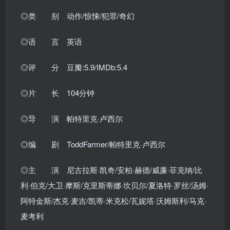
◎类 别 动作/惊悚/犯罪/奇幻
◎语 言 英语
◎评 分 豆瓣:5.9/IMDb:5.4
◎片 长 104分钟
◎导 演 帕特里克·卢西尔
◎编 剧 ToddFarmer/帕特里克·卢西尔
◎主 演 尼古拉斯·凯奇/安柏·赫德/威廉·菲克纳/比
利·伯克/大卫·摩斯/克里斯蒂娜·坎贝尔/夏洛特·罗丝/汤姆·
阿特金斯/杰克·麦吉/凯蒂·米克松/瓦妮塔·沃姆斯利/马克·
麦考利