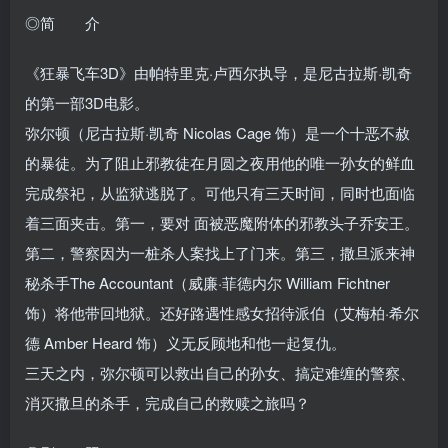
◎简 介
《狂暴飞车3D》由帕特里克·卢西尔执导，是尼古拉斯·凯奇
的第一部3D电影。
弥尔顿（尼古拉斯·凯奇 Nicolas Cage 饰）是一个十恶不赦
的暴徒。为了阻止邪教徒在月圆之夜用他的唯一孙女的鲜血
完成祭祀，从监狱逃脱了。可他只有三天时间，同时也面临
着三面夹击。第一，要对 面被恶魔附体的邪教头子乔安王。
第二，警察因为一桩杀人案找上了门来。第三，撒旦派来神
秘杀手The Accountant（威廉·菲德内尔 William Fichtner
饰）将他带回地狱。还好路遇性感女招待派伯（艾梅柏·希尔
德 Amber Heard 饰）义无反顾地和他一起复仇。
三天之内，弥尔顿可以救出自己的孙女、搞定难缠的警察、
消灭撒旦的杀手，完成自己的救赎之旅吗？