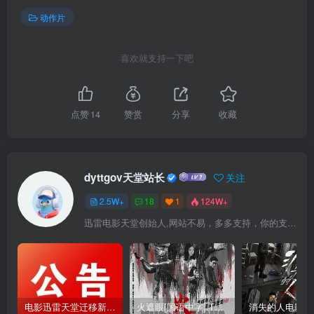
动作片
喜欢就支持一下吧
点赞
14
赞赏
分享
收藏
dyttgov天堂站长
关注
2.5W+
18
1
124W+
迅雷电影天堂创始人,网站不易，多多支持，你的支持，是我前进的动力！
电影迅雷天堂迁移新服务器,正常更新，维护完毕!
火遮眼[国语中字].The.Furious.2026.1080p+2160p高清下载