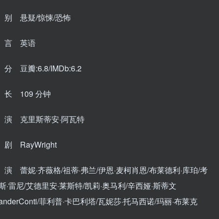
别 悬疑/惊悚/恐怖
 言 英语
 豆瓣:6.8/IMDb:6.2
长 109 分钟
演 克里斯蒂安·阿瓦特
 RayWright
演 蕾妮·齐薇格/祖蒂·弗兰/伊恩·麦柯肖恩/布莱德利·库珀/考
斯·雷尼/艾德里安·莱斯特/凯莉·奥马利/辛西娅·斯蒂文
exanderConti/菲利普·卡巴利塔/瓦妮莎·托马西诺/玛丽·布莱克