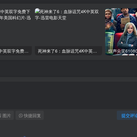
《挽救计划》4K中英双字免费下载,迅雷下载_2026年美国科幻片
死神来了6：血脉诅咒4K中英双字
惊声尖笑6108
图片
快捷回复
提交评