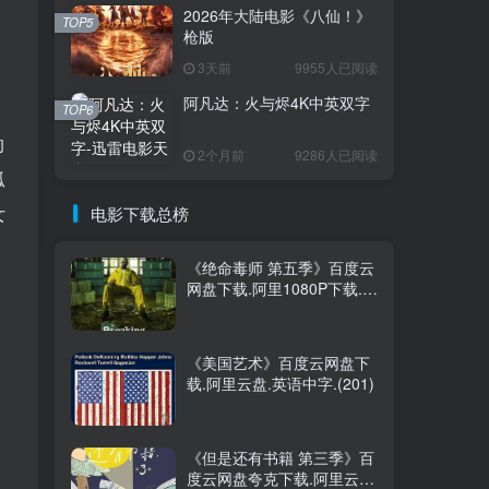
2026年大陆电影《八仙！》
TOP5
枪版
3天前
9955人已阅读
阿凡达：火与烬4K中英双字
TOP6
的
2个月前
9286人已阅读
孤
女
电影下载总榜
《绝命毒师 第五季》百度云
网盘下载.阿里1080P下载.英
语中字.(2012)
《美国艺术》百度云网盘下
载.阿里云盘.英语中字.(201)
《但是还有书籍 第三季》百
度云网盘夸克下载.阿里云