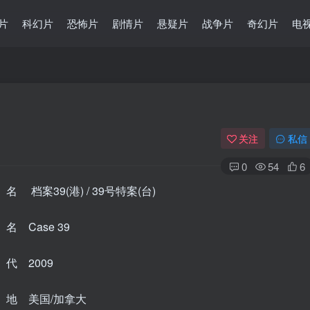
片
科幻片
恐怖片
剧情片
悬疑片
战争片
奇幻片
电
关注
私信
0
54
6
 档案39(港) / 39号特案(台)
 Case 39
代 2009
地 美国/加拿大