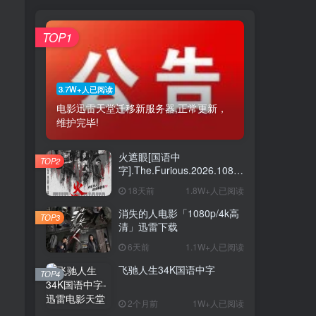
TOP1
3.7W+人已阅读
电影迅雷天堂迁移新服务器,正常更新，
维护完毕!
火遮眼[国语中
TOP2
字].The.Furious.2026.1080p+2160p
高清下载
18天前
1.8W+人已阅读
消失的人电影「1080p/4k高
TOP3
清」迅雷下载
6天前
1.1W+人已阅读
飞驰人生34K国语中字
TOP4
2个月前
1W+人已阅读