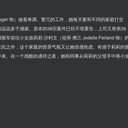
llweger 饰）做着单调、繁冗的工作，她每天要和不同的家庭打交
远远多于感谢。原本的38宗案件已经不堪重负，上司又将第39
小女孩莉莉·沙利文（祖蒂·弗兰 Jodelle Ferland 饰）
在此之外，这个家庭的怪异气氛又让她倍感焦虑。有感于莉莉的
中来。在一个残酷的虐待之夜，她和同事从莉莉的父母手中将小