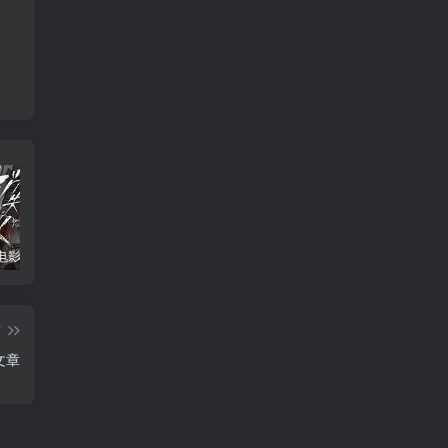
消失的人电影「1080p/4k高清」迅雷下载
飞驰人生34K国语中字
2026年大陆电影《八仙！》枪版
篇
文章