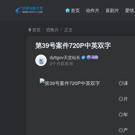
首页
动作片
喜剧片
爱情
首页
恐怖片
正文
第39号案件720P中英双字
dyttgov天堂站长
2个月前发布
◎译 名
◎片 名
◎年 
◎产 