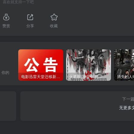
喜欢就支持一下吧
赞赏
分享
收藏
，你的
电影迅雷天堂迁移新服务器,正常更新，维护完毕!
火遮眼[国语中字].The.Furious.2026.1080p+2160p高清下载
下一
无更多