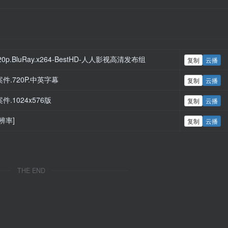
720p.BluRay.x264-BestHD-人人影视高清发布组
复制
云播
9号案件.720P.中英字幕
复制
云播
号案件.1024x576版
复制
云播
分辨率]
复制
云播
THE END