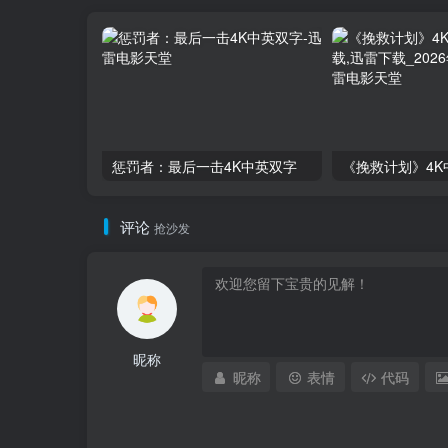
惩罚者：最后一击4K中英双字
评论
抢沙发
昵称
昵称
表情
代码