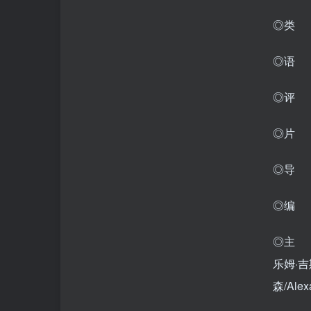
◎类 
◎语
◎评 分
◎片 
◎导 
◎编 剧
◎主 
乐姆·吉
森/Al