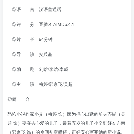
◎语 言 汉语普通话
◎评 分 豆瓣:4.7/IMDb:4.1
◎片 长 94分钟
◎导 演 安兵基
◎编 剧 刘晗/李晗/李威
◎主 演 梅婷/郭京飞/吴超
◎简 介
恐怖小说作家小艾（梅婷 饰）因为担心出狱的前夫齐崑（吴
超 饰）要夺去心爱的儿子，带着五岁的儿子小辛到好友亦南
（郭京飞 饰）的乡间别墅躲避，正好安心写完她的新小说。