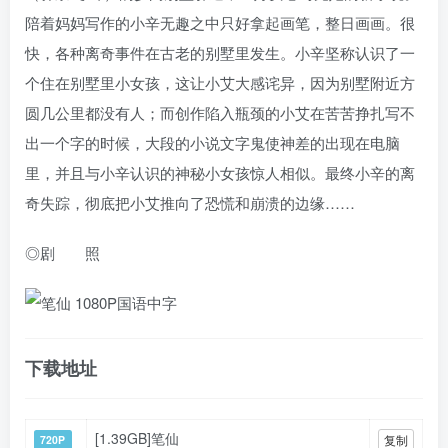
陪着妈妈写作的小辛无趣之中只好拿起画笔，整日画画。很
快，各种离奇事件在古老的别墅里发生。小辛坚称认识了一
个住在别墅里小女孩，这让小艾大感诧异，因为别墅附近方
圆几公里都没有人；而创作陷入瓶颈的小艾在苦苦挣扎写不
出一个字的时候，大段的小说文字鬼使神差的出现在电脑
里，并且与小辛认识的神秘小女孩惊人相似。最终小辛的离
奇失踪，彻底把小艾推向了恐慌和崩溃的边缘……
◎剧 照
下载地址
[1.39GB]笔仙
复制
720P