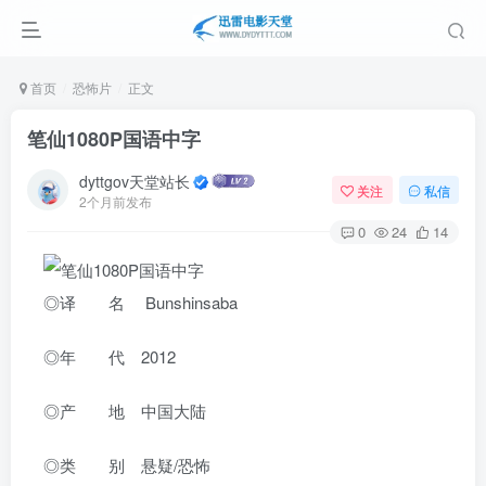
首页
恐怖片
正文
笔仙1080P国语中字
dyttgov天堂站长
关注
私信
2个月前发布
0
24
14
◎译 名 Bunshinsaba
◎年 代 2012
◎产 地 中国大陆
◎类 别 悬疑/恐怖