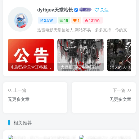
dyttgov天堂站长
关注
2.5W+
18
1
131W+
迅雷电影天堂创始人,网站不易，多多支持，你的支持，是我前进的动力！
电影迅雷天堂迁移新服务器,正常更新，维护完毕!
火遮眼[国语中字].The.Furious.2026.1080p+2160p高清下载
上一篇
下一篇
无更多文章
无更多文章
相关推荐