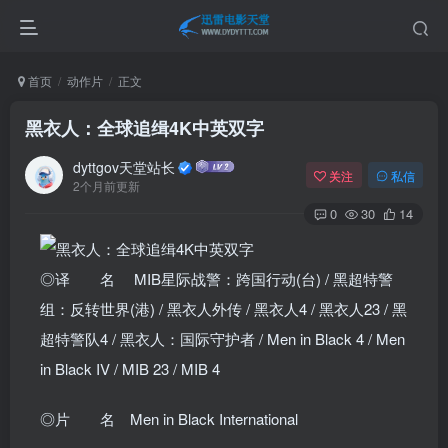
首页
动作片
正文
黑衣人：全球追缉4K中英双字
dyttgov天堂站长
关注
私信
2个月前更新
0
30
14
◎译 名 MIB星际战警：跨国行动(台) / 黑超特警
组：反转世界(港) / 黑衣人外传 / 黑衣人4 / 黑衣人23 / 黑
超特警队4 / 黑衣人：国际守护者 / Men in Black 4 / Men
in Black IV / MIB 23 / MIB 4
◎片 名 Men in Black International