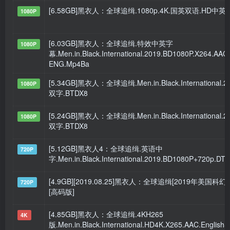
[6.58GB]黑衣人：全球追缉.1080p.4K.国英双语.HD中
1080P
[6.03GB]黑衣人：全球追缉.特效中英字
1080P
幕.Men.in.Black.International.2019.BD1080P.X264.AAC
ENG.Mp4Ba
[5.34GB]黑衣人：全球追缉.Men.in.Black.International
1080P
双字.BTDX8
[5.24GB]黑衣人：全球追缉.Men.in.Black.International
1080P
双字.BTDX8
[5.12GB]黑衣人4：全球追缉.英语中
720P
字.Men.in.Black.International.2019.BD1080P+720p.DTS
[4.9GB][2019.08.25]黑衣人：全球追缉[2019年美国
720P
[高码版]
[4.85GB]黑衣人：全球追缉.4KH265
4K
版.Men.in.Black.International.HD4K.X265.AAC.English