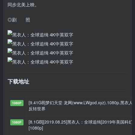
同步北美上映。
◎剧 照
下载地址
[9.41GB]梦幻天堂·龙网(www.LWgod.xyz).1080p
1080P
反转世界
[8.1GB][2019.08.25]黑衣人：全球追缉[2019年美国
1080P
[1080p]