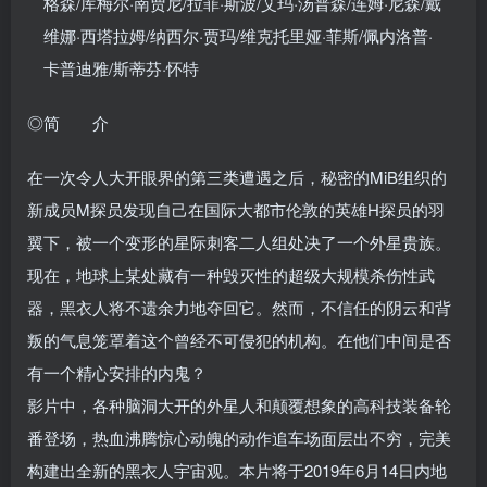
格森/库梅尔·南贾尼/拉菲·斯波/艾玛·汤普森/连姆·尼森/戴
维娜·西塔拉姆/纳西尔·贾玛/维克托里娅·菲斯/佩内洛普·
卡普迪雅/斯蒂芬·怀特
◎简 介
在一次令人大开眼界的第三类遭遇之后，秘密的MiB组织的
新成员M探员发现自己在国际大都市伦敦的英雄H探员的羽
翼下，被一个变形的星际刺客二人组处决了一个外星贵族。
现在，地球上某处藏有一种毁灭性的超级大规模杀伤性武
器，黑衣人将不遗余力地夺回它。然而，不信任的阴云和背
叛的气息笼罩着这个曾经不可侵犯的机构。在他们中间是否
有一个精心安排的内鬼？
影片中，各种脑洞大开的外星人和颠覆想象的高科技装备轮
番登场，热血沸腾惊心动魄的动作追车场面层出不穷，完美
构建出全新的黑衣人宇宙观。本片将于2019年6月14日内地