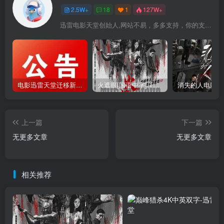
2.5W+
18
1
127W+
迅雷电影天堂创始人,网站不易，多多支持，你的支持，是我前进的动力！
电影迅雷天堂迁移新服务器,正常更新，维护完毕!
火遮眼[国语中字].The.Furious.2026.1080p+2160p高清下载
上一篇
下一篇
无更多文章
无更多文章
相关推荐