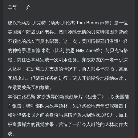
◎简 介
硬汉托马斯·贝克特（汤姆·贝伦杰 Tom Berenger饰）是一位
美国海军陆战队的老兵。然而冷酷无情的贝克特却因为曾经
不顾他的战友而臭名昭著。这一次，美国情报部门派遣年轻
的神枪手理查德·米勒（比利·赞恩 Billy Zane饰）与贝克特搭
档，前往巴拿马完成一次刺杀任务。亦敌亦友的一老一少深
入丛林，在远离后方支援的情况下，两人却各怀鬼胎，甚至
互相攻击。但随着任务的进行，两人开始慢慢地接纳彼此，
在紧要关头互相救助。
本部由路易斯·罗沙执导的新派战争片《狙击手》，以美国陆
军狙击手特种部队为故事题材，另辟蹊径地聚焦资深狙击手
和年轻情报员之间的身份与感情矛盾来制造戏剧张力，加上
极富震撼力的视觉效果，营造了一部令人叫绝的丛林动作大
戏。