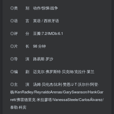
◎类 别 动作/惊悚/战争
◎语 言 英语 / 西班牙语
◎评 分 豆瓣:7.2/IMDb:6.1
◎片 长 98 分钟
◎导 演 路易斯·罗沙
◎编 剧 迈克尔·弗罗斯特·贝克纳/克拉什·莱兰
◎主 演 汤姆·贝伦杰/比利·赞恩/J·T·沃尔什/阿登·
杨/KenRadley/ReynaldoArenas/GarySwanson/HankGar
rett/弗雷德里克·米拉廖塔/VanessaSteele/CarlosÁlvarez/
泰勒·科宾