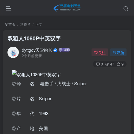
首页
动作片
正文
双狙人1080P中英双字
dyttgov天堂站长
关注
私信
2个月前更新
0
47
9
◎译 名 狙击手 / 火战士 / Sniper
◎片 名 Sniper
◎年 代 1993
◎产 地 美国