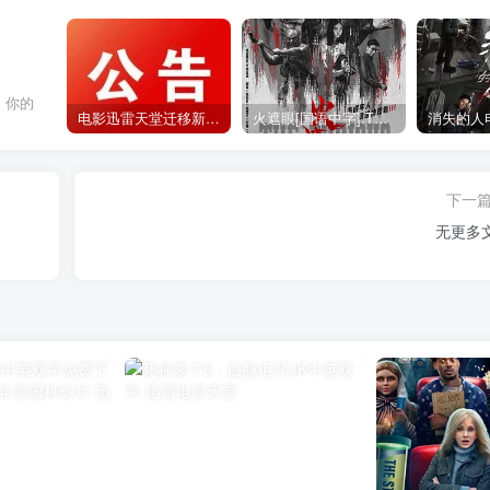
，你的
电影迅雷天堂迁移新服务器,正常更新，维护完毕!
火遮眼[国语中字].The.Furious.2026.1080p+2160p高清下载
下一
无更多