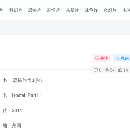
片
科幻片
恐怖片
剧情片
悬疑片
战争片
奇幻片
电
关注
私信
0
54
14
名 恐怖旅舍3(台)
Hostel: Part III
代 2011
 地 美国