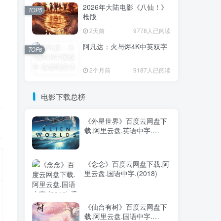
2026年大陆电影《八仙！》
TOP5
枪版
2天前
9778人已阅读
阿凡达：火与烬4K中英双字
TOP6
2个月前
9187人已阅读
电影下载总榜
《外星世界》百度云网盘下
载.阿里云盘.英语中字.
(2020)
《念念》百度云网盘下载.阿
里云盘.国语中字.(2018)
《仙台有树》百度云网盘下
载.阿里云盘.国语中字.