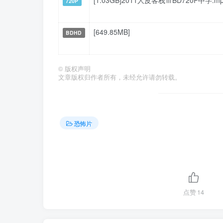
[1.03GB]2011人皮客栈ⅢBD720P中字.m
720P
[649.85MB]
BDHD
©
版权声明
文章版权归作者所有，未经允许请勿转载。
恐怖片
点赞
14