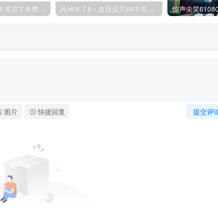
《挽救计划》4K中英双字免费下载,迅雷下载_2026年美国科幻片
死神来了6：血脉诅咒4K中英双字
惊声尖笑6108
图片
快捷回复
提交评