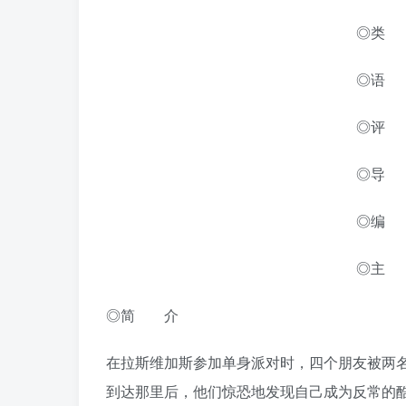
◎类
◎语
◎评 分
◎导 
◎编 
◎主 
◎简 介
在拉斯维加斯参加单身派对时，四个朋友被两
到达那里后，他们惊恐地发现自己成为反常的