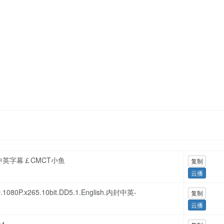
1.中英字幕￡CMCT小鱼
复制
云播
.1080P.x265.10bit.DD5.1.English.内封中英-
复制
云播