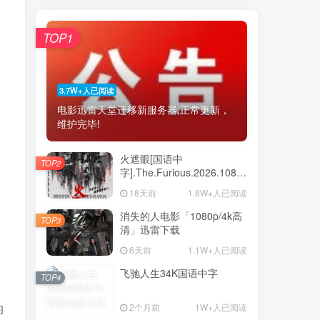
TOP1
3.7W+人已阅读
电影迅雷天堂迁移新服务器,正常更新，
维护完毕!
火遮眼[国语中
TOP2
字].The.Furious.2026.1080p+2160p
高清下载
18天前
1.8W+人已阅读
消失的人电影「1080p/4k高
TOP3
清」迅雷下载
6天前
1.1W+人已阅读
飞驰人生34K国语中字
TOP4
的
2个月前
1W+人已阅读