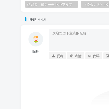
惩罚者：最后一击4K中英双字
评论
抢沙发
昵称
昵称
表情
代码