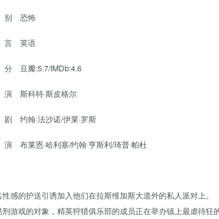
 别 恐怖
 言 英语
 豆瓣:5.7/IMDb:4.6
演 斯科特·斯皮格尔
剧 约翰·法沙诺/伊莱·罗斯
演 布莱恩·哈利塞/约翰·亨斯利/琦普·帕杜
名性感的护送引诱加入他们在拉斯维加斯大道外的私人派对上。
酷刑游戏的对象，精英狩猎俱乐部的成员正在举办镇上最虐待狂