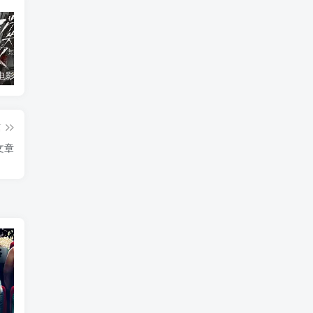
消失的人电影「1080p/4k高清」迅雷下载
飞驰人生34K国语中字
2026年大陆电影《八仙！》枪版
篇
文章