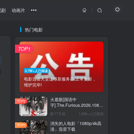
视剧
动画片
热门电影
最近更新
热门推荐
猜你喜欢
TOP1
最新绝密任务 1080p/4k高清下载
1
怒杀电影「1080p-4k高清」下载
2
3.7W+人已阅读
电影迅雷天堂迁移新服务器,正常更新，
坠落也无妨电影夸克下载
3
维护完毕!
猛尸一家亲「1080p高清」下载
4
火遮眼[国语中
TOP2
《瑞奇·热维斯之街猫一族》百度云网盘夸克下载
5
字].The.Furious.2026.1080p+2160p
高清下载
17天前
1.8W+人已阅读
《恋爱开运点》百度云网盘夸克下载.阿里云盘
6
消失的人电影「1080p/4k高
TOP3
清」迅雷下载