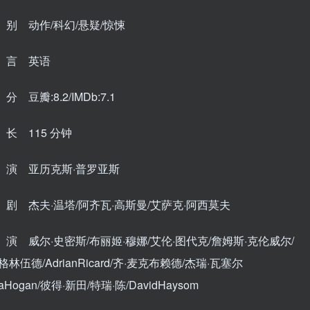
别 动作/科幻/悬疑/惊悚
 言 英语
 豆瓣:8.2/IMDb:7.1
长 115 分钟
演 亚历克斯·普罗亚斯
剧 杰夫·温塔/阿齐瓦·高斯曼/艾萨克·阿西莫夫
演 威尔·史密斯/布丽姬·穆娜/艾伦·图代克/詹姆斯·克伦威尔/
格林伍德/AdrianRicard/齐·麦克布赖德/杰瑞·瓦塞尔
naHogan/彼得·新田/特瑞·陈/DavidHaysom