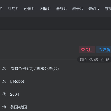
片
科幻片
恐怖片
剧情片
悬疑片
战争片
奇幻片
电
关注
私信
0
45
15
 智能叛变(港) / 机械公敌(台)
 I, Robot
代 2004
地 美国/德国