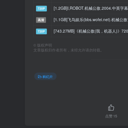
[1.2GB]I,ROBOT.机械公敌.2004.中英字幕
720P
[1.1GB]飞鸟娱乐(bbs.wofei.net).机械公敌
高清
[743.27MB]《机械公敌(我，机器人)》72
720P
©
版权声明
文章版权归作者所有，未经允许请勿转载。
科幻片
点赞
15