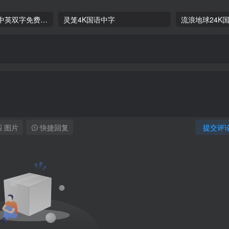
《挽救计划》4K中英双字免费下载,迅雷下载_2026年美国科幻片
灵笼4K国语中字
流浪地球24K
图片
快捷回复
提交评