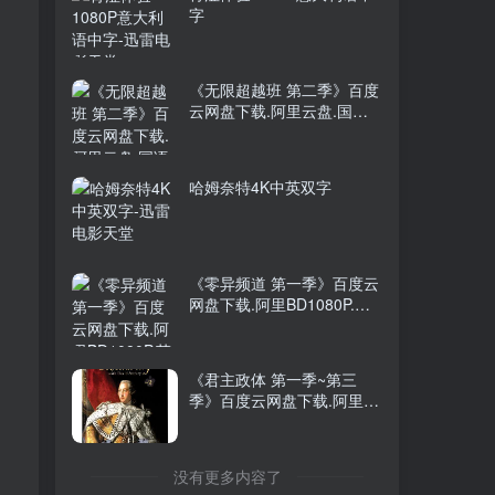
字
2026年大陆电影《八仙！》
TOP5
枪版
前天
9738人已阅读
《无限超越班 第二季》百度
阿凡达：火与烬4K中英双字
云网盘下载.阿里云盘.国语
TOP6
中字.(2024)
2个月前
9170人已阅读
哈姆奈特4K中英双字
，
藏品720P中英双字
《零异频道 第一季》百度云
网盘下载.阿里BD1080P.英
语中字.(2016)
青涩体验1080P意大利语中
《君主政体 第一季~第三
字
季》百度云网盘下载.阿里云
盘.英语中字.(2004)
《无限超越班 第二季》百度
没有更多内容了
云网盘下载.阿里云盘.国语