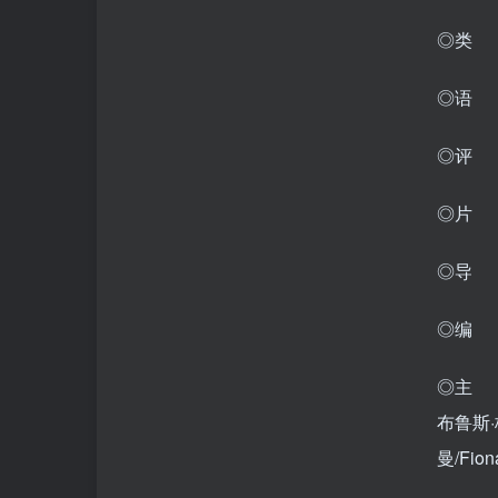
◎类 
◎语
◎评 分
◎片 
◎导 
◎编 
◎主 
布鲁斯·
曼/Fio