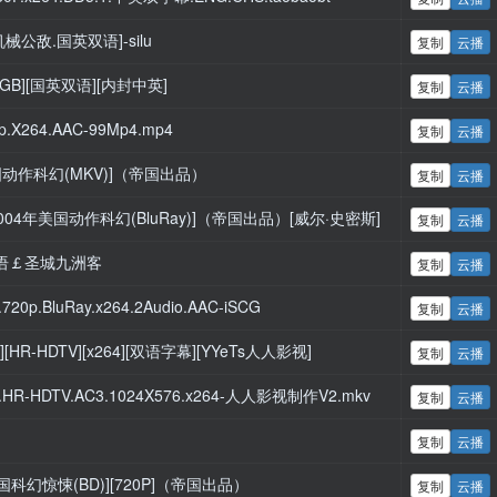
s.[机械公敌.国英双语]-silu
复制
云播
[3.6GB][国英双语][内封中英]
复制
云播
p.X264.AAC-99Mp4.mp4
复制
云播
4年美国动作科幻(MKV)]（帝国出品）
复制
云播
版)[2004年美国动作科幻(BluRay)]（帝国出品）[威尔·史密斯]
复制
云播
英双语￡圣城九洲客
复制
云播
0p.BluRay.x264.2Audio.AAC-iSCG
复制
云播
][HR-HDTV][x264][双语字幕][YYeTs人人影视]
复制
云播
.HR-HDTV.AC3.1024X576.x264-人人影视制作V2.mkv
复制
云播
复制
云播
4年美国科幻惊悚(BD)][720P]（帝国出品）
复制
云播