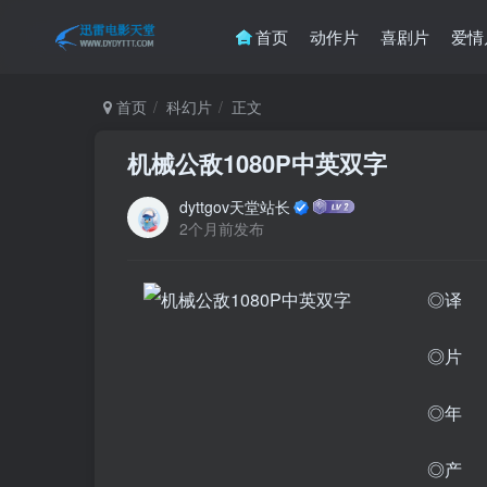
首页
动作片
喜剧片
爱情
首页
科幻片
正文
机械公敌1080P中英双字
dyttgov天堂站长
2个月前发布
◎译 名
◎片 名
◎年 
◎产 