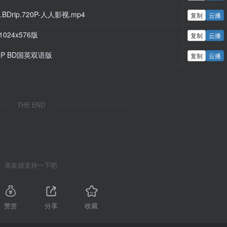
.BDrip.720P-人人影视.mp4
复制
云播
1024x576版
复制
云播
0P BD国英双语版
复制
云播
THE END
喜欢就支持一下吧
赞赏
分享
收藏