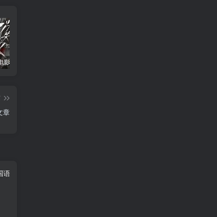
消失的人电影「1080p/4k高清」迅雷下载
飞驰人生34K国语中字
2026年大陆电影《八仙！》枪版
篇
文章