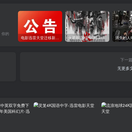
，你的
电影迅雷天堂迁移新服务器,正常更新，维护完毕!
火遮眼[国语中字].The.Furious.2026.1080p+2160p高清下载
下一
无更多