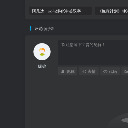
阿凡达：火与烬4K中英双字
评论
抢沙发
昵称
昵称
表情
代码