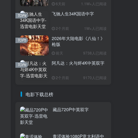
6天前
1.1W+人已阅读
飞驰人生34K国语中字
TOP1
TOP4
2个月前
1W+人已阅读
2026年大陆电影《八仙！》
3.7W+人已阅读
TOP5
枪版
电影迅雷天堂迁移新服务器,正常更新，
维护完毕!
前天
9738人已阅读
阿凡达：火与烬4K中英双字
TOP6
火遮眼[国语中
TOP2
字].The.Furious.2026.1080p+2160p
2个月前
9170人已阅读
高清下载
17天前
1.8W+人已阅读
消失的人电影「1080p/4k高
电影下载总榜
TOP3
清」迅雷下载
6天前
1.1W+人已阅读
藏品720P中英双字
飞驰人生34K国语中字
TOP4
2个月前
1W+人已阅读
青涩体验1080P意大利语中