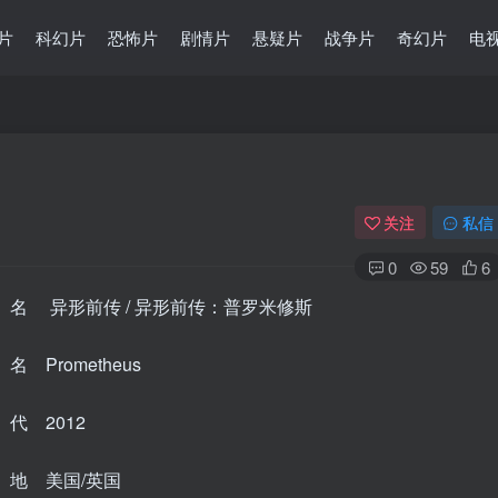
片
科幻片
恐怖片
剧情片
悬疑片
战争片
奇幻片
电
关注
私信
0
59
6
名 异形前传 / 异形前传：普罗米修斯
 Prometheus
代 2012
地 美国/英国