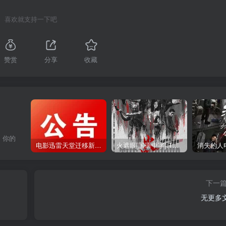
喜欢就支持一下吧
赞赏
分享
收藏
，你的
电影迅雷天堂迁移新服务器,正常更新，维护完毕!
火遮眼[国语中字].The.Furious.2026.1080p+2160p高清下载
下一
无更多