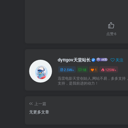
点赞
6
dyttgov天堂站长
关注
2.5W+
18
1
125W+
迅雷电影天堂创始人,网站不易，多多支持
支持，是我前进的动力！
上一篇
无更多文章