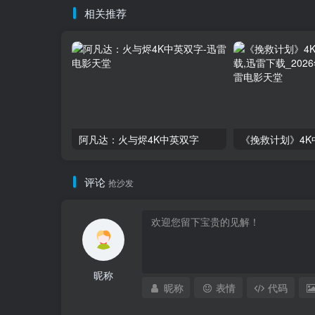
相关推荐
阿凡达：火与烬4K中英双字
评论
抢沙发
昵称
昵称
表情
代码