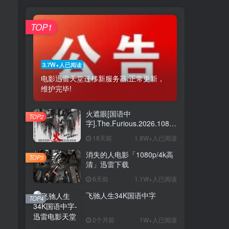
TOP1
3.7W+人已阅读
电影迅雷天堂迁移新服务器,正常更新，
维护完毕!
火遮眼[国语中
TOP2
字].The.Furious.2026.1080p+2160p
高清下载
18天前
1.8W+人已阅读
消失的人电影「1080p/4k高
TOP3
清」迅雷下载
6天前
1.1W+人已阅读
飞驰人生34K国语中字
TOP4
2个月前
1W+人已阅读