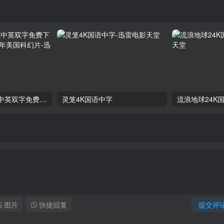
《挽救计划》4K中英双字免费下载,迅雷下载_2026年美国科幻片
灵笼4K国语中字
流浪地球24K
图片
快捷回复
提交评