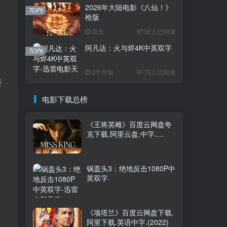
2026年大陆电影《八仙！》
TOP5
枪版
前天
9738人已阅读
阿凡达：火与烬4K中英双字
TOP6
2个月前
9173人已阅读
斯
电影下载总榜
《王将英雌》百度云网盘夸
克下载.阿里云盘.中字.
(2025)
锅盖头3：绝地反击1080P中
英双字
《项塔兰》百度云网盘下载.
阿里下载.英语中字.(2022)