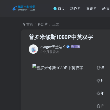
首页
动作片
喜剧片
爱情
首页
科幻片
正文
普罗米修斯1080P中英双字
dyttgov天堂站长
2个月前发布
◎译 
◎片 名
◎年 
◎产 