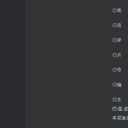
◎类 
◎语 
◎评 分
◎片 
◎导 
◎编 
◎主 
巴/盖·
本尼迪克