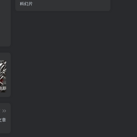
科幻片
消失的人电影「1080p/4k高清」迅雷下载
飞驰人生34K国语中字
2026年大陆电影《八仙！》枪版
篇
文章