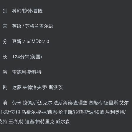
别 科幻/惊悚/冒险
言 英语 / 苏格兰盖尔语
 豆瓣:7.5/IMDb:7.0
长 124分钟(美国)
演 雷德利·斯科特
剧 达蒙·林德洛夫/乔·斯派茨
演 劳米·拉佩斯/迈克尔·法斯宾德/查理兹·塞隆/伊德里斯·艾尔
皮尔斯/罗根·马歇尔-格林/西恩·哈里斯/拉菲·斯波/埃蒙·埃利奥特/
特·王/凯特·迪基/帕特里克·威尔森