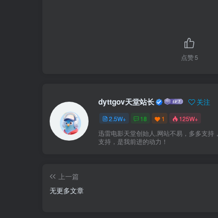
点赞
5
dyttgov天堂站长
关注
2.5W+
18
1
125W+
迅雷电影天堂创始人,网站不易，多多支持
支持，是我前进的动力！
上一篇
无更多文章