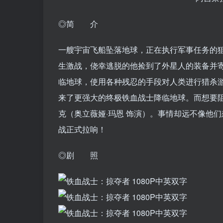
◎简 介
一艘宇宙飞船坠落地球，正在执行军事任务的狙
生激战，侥幸逃脱的他捡到了外星人的装备并
临地球，使用各种残忍的手段对人类进行猎杀游
来了更强大的终极铁血战士降临地球。而想要阻
克（奥立薇娅·玛恩 饰演）。事情却远不像他
战正式拉响！
◎剧 照