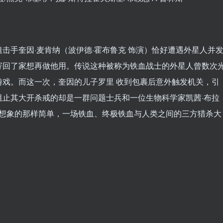
击手奎因·麦肯纳（波伊德·霍布鲁克 饰演）恰好遭遇外星人并
寄回了家想再做他用。传说这种被称为铁血战士的外星人曾数次
戏。而这一次，奎因的儿子罗里 收到包裹后意外触发机关，引
止其大开杀戒的却是一群问题士兵和一位生物科学家凯茜·布拉
们想象的那样简单，一场铁血、终极铁血与人类之间的三方猎杀大