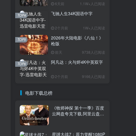
6天前
1.1W+人已阅读
飞驰人生34K国语中字
TOP1
TOP4
2个月前
1W+人已阅读
2026年大陆电影《八仙！》
3.7W+人已阅读
TOP5
枪版
电影迅雷天堂迁移新服务器,正常更新，
维护完毕!
前天
9738人已阅读
阿凡达：火与烬4K中英双字
TOP6
火遮眼[国语中
TOP2
字].The.Furious.2026.1080p+2160p
2个月前
9166人已阅读
高清下载
17天前
1.8W+人已阅读
消失的人电影「1080p/4k高
电影下载总榜
TOP3
清」迅雷下载
6天前
1.1W+人已阅读
《牧师神探 第十一季》百度
云网盘夸克下载.阿里云盘.
飞驰人生34K国语中字
TOP4
中字.(2026)
2个月前
1W+人已阅读
星球大战7：原力觉醒1080P