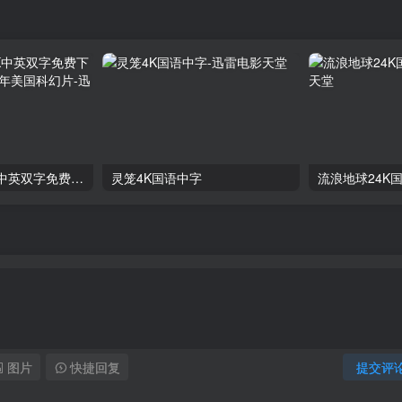
《挽救计划》4K中英双字免费下载,迅雷下载_2026年美国科幻片
灵笼4K国语中字
流浪地球24K
图片
快捷回复
提交评