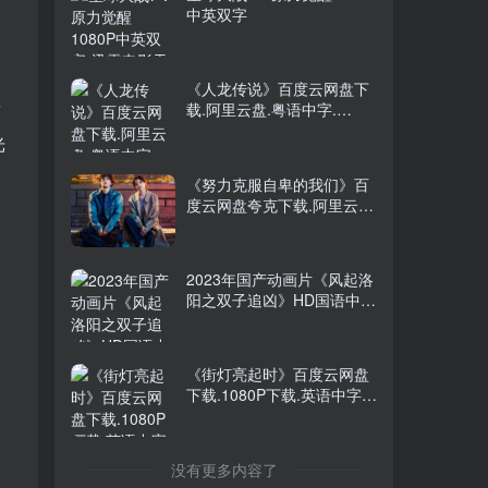
中英双字
2026年大陆电影《八仙！》
TOP5
枪版
前天
9738人已阅读
《人龙传说》百度云网盘下
阿凡达：火与烬4K中英双字
发
载.阿里云盘.粤语中字.
TOP6
(1999)
光
2个月前
9166人已阅读
《努力克服自卑的我们》百
度云网盘夸克下载.阿里云
盘.中字.(2026)
《牧师神探 第十一季》百度
2023年国产动画片《风起洛
云网盘夸克下载.阿里云盘.
阳之双子追凶》HD国语中字
中字.(2026)
[迅雷BT磁力免费下载]
星球大战7：原力觉醒1080P
《街灯亮起时》百度云网盘
中英双字
下载.1080P下载.英语中字.
(2020)
《人龙传说》百度云网盘下
没有更多内容了
载.阿里云盘.粤语中字.