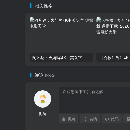
相关推荐
阿凡达：火与烬4K中英双字
评论
抢沙发
昵称
昵称
表情
代码