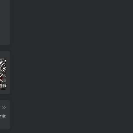
消失的人电影「1080p/4k高清」迅雷下载
飞驰人生34K国语中字
2026年大陆电影《八仙！》枪版
篇
文章