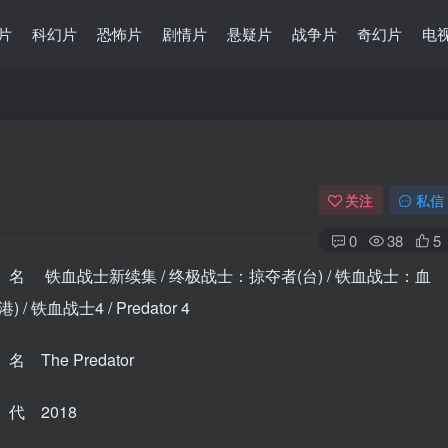
片
科幻片
恐怖片
剧情片
悬疑片
战争片
奇幻片
电
关注
私信
0
38
5
名 铁血战士新续集 / 终极战士：掠夺者(台) / 铁血战士：血
 / 铁血战士4 / Predator 4
 The Predator
代 2018