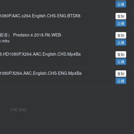
云播
1080P.AAC.x264.English.CHS-ENG.BTDX8
复制
云播
 Predator.4.2018.R6.WEB-
复制
D.mkv
云播
.HD1080P.X264.AAC.English.CHS.Mp4Ba
复制
云播
1080P.X264.AAC.English.CHS-ENG.Mp4Ba
复制
云播
THE END