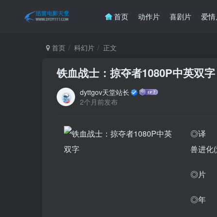
首页
动作片
喜剧片
爱情
首页
科幻片
正文
铁血战士：掠夺者1080P中英双字
dyttgov天堂站长
2个月前发布
◎译 
兽进化(港)
◎片 名
◎年 