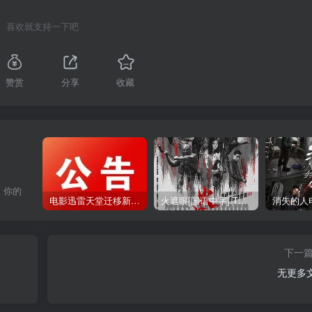
喜欢就支持一下吧
赞赏
分享
收藏
，你的
电影迅雷天堂迁移新服务器,正常更新，维护完毕!
火遮眼[国语中字].The.Furious.2026.1080p+2160p高清下载
下一
无更多