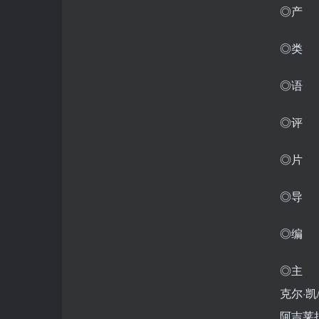
◎产 
◎类 
◎语 
◎评 分
◎片 
◎导 
◎编 
◎主 
克尔·凯
阿吉莱拉