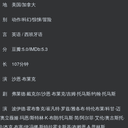
地 美国/加拿大
别 动作/科幻/惊悚/冒险
言 英语 / 西班牙语
 豆瓣:5.0/IMDb:5.3
长 107分钟
演 沙恩·布莱克
剧 弗莱德·戴克尔/沙恩·布莱克/吉姆·托马斯/约翰·托马斯
演 波伊德·霍布鲁克/崔凡特·罗兹/雅各布·特伦布莱/科甘-迈
/奥立薇娅·玛恩/斯特林·K·布朗/托马斯·简/阿尔菲·艾伦/奥古斯托·
/杰克·布塞/伊冯娜·斯特拉霍夫斯基/布赖恩·A·普林斯