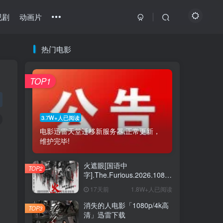
视剧
动画片
热门电影
最近更新
热门推荐
猜你喜欢
TOP1
最新绝密任务 1080p/4k高清下载
1
怒杀电影「1080p-4k高清」下载
2
3.7W+人已阅读
电影迅雷天堂迁移新服务器,正常更新，
坠落也无妨电影夸克下载
3
维护完毕!
猛尸一家亲「1080p高清」下载
4
火遮眼[国语中
TOP2
《瑞奇·热维斯之街猫一族》百度云网盘夸克下载
5
字].The.Furious.2026.1080p+2160p
高清下载
17天前
1.8W+人已阅读
《恋爱开运点》百度云网盘夸克下载.阿里云盘
6
消失的人电影「1080p/4k高
TOP3
清」迅雷下载