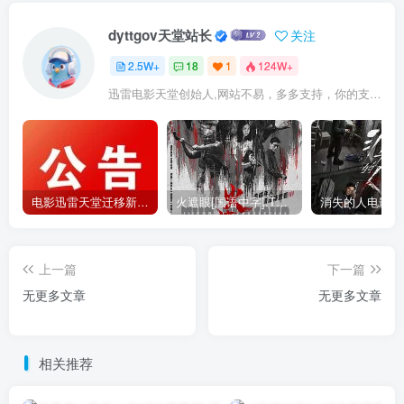
dyttgov天堂站长
关注
2.5W+
18
1
124W+
迅雷电影天堂创始人,网站不易，多多支持，你的支持，是我前进的动力！
电影迅雷天堂迁移新服务器,正常更新，维护完毕!
火遮眼[国语中字].The.Furious.2026.1080p+2160p高清下载
上一篇
下一篇
无更多文章
无更多文章
相关推荐