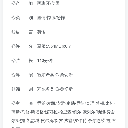
◎产 地 西班牙/美国
◎类 别 剧情/惊悚/恐怖
◎语 言 英语
◎评 分 豆瓣:7.5/IMDb:6.7
◎片 长 110分钟
◎导 演 塞尔希奥·G·桑切斯
◎编 剧 塞尔希奥·G·桑切斯
◎主 演 乔治·麦凯/安雅·泰勒-乔伊/查理·希顿/米娅·
高斯/马修·斯塔格/妮可拉·哈里森/凯尔·索列尔/汤姆·费舍
尔/玛拉·凯瑟琳·皮尔斯/保罗·杰森/罗伯特·奈尔恩/劳拉·布