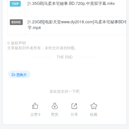
[1.35GB]马柔本宅秘事.BD.720p.中英双字幕.mkv
720P
[1.23GB][电影天堂www.dy2018.com]马柔本宅秘事BD中
BDHD
字.mp4
©
版权声明
文章版权归作者所有，未经允许请勿转载。
THE END
恐怖片
喜欢就支持一下吧
点赞
9
赞赏
分享
收藏