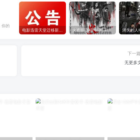
，你的
电影迅雷天堂迁移新服务器,正常更新，维护完毕!
火遮眼[国语中字].The.Furious.2026.1080p+2160p高清下载
下一
无更多