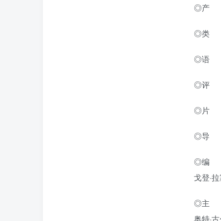
◎产
◎类 
◎语 言
◎评 分
◎片 
◎导 
◎编 
戈登·
◎主 
奥特·古