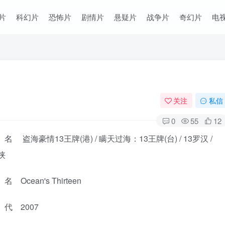
片
科幻片
恐怖片
剧情片
悬疑片
战争片
奇幻片
电
关注
私信
0
55
12
 盗海豪情13王牌(港) / 瞒天过海：13王牌(台) / 13罗汉 /
侠
Ocean's Thirteen
代 2007