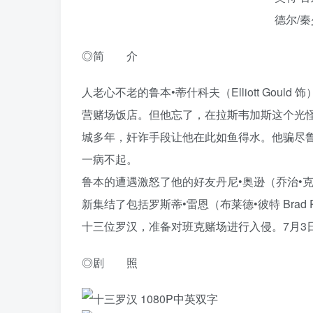
德尔/秦
◎简 介
人老心不老的鲁本•蒂什科夫（Elliott Gould
营赌场饭店。但他忘了，在拉斯韦加斯这个光
城多年，奸诈手段让他在此如鱼得水。他骗尽
一病不起。
鲁本的遭遇激怒了他的好友丹尼•奥逊（乔治•克鲁尼
新集结了包括罗斯蒂•雷恩（布莱德•彼特 Brad Pi
十三位罗汉，准备对班克赌场进行入侵。7月3
◎剧 照