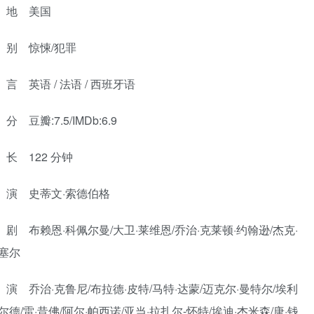
 地 美国
别 惊悚/犯罪
 英语 / 法语 / 西班牙语
 豆瓣:7.5/IMDb:6.9
长 122 分钟
演 史蒂文·索德伯格
剧 布赖恩·科佩尔曼/大卫·莱维恩/乔治·克莱顿·约翰逊/杰克·
拉塞尔
演 乔治·克鲁尼/布拉德·皮特/马特·达蒙/迈克尔·曼特尔/埃利
尔德/雷·昔佛/阿尔·帕西诺/亚当·拉扎尔-怀特/埃迪·杰米森/唐·钱