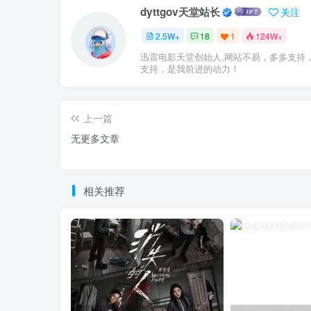
dyttgov天堂站长
关注
2.5W+
18
1
124W+
迅雷电影天堂创始人,网站不易，多多支持
支持，是我前进的动力！
上一篇
无更多文章
相关推荐