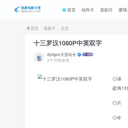
首页
动作片
喜剧片
爱情
首页
悬疑片
正文
十三罗汉1080P中英双字
dyttgov天堂站长
2个月前发布
◎译 名
盗海13
◎片 名 
◎年 