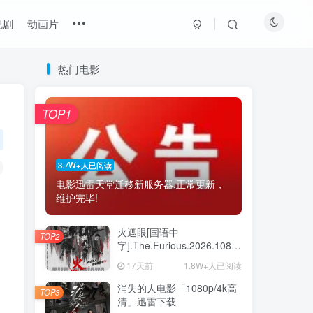
视剧
动画片
热门电影
最近更新
热门推荐
猜你喜欢
TOP1
《如约而至》百度云网盘夸克下载.阿里云盘.中字.(2026)
1
《青春碎片》百度云网盘夸克下载.阿里云盘.中字.(2026)
2
3.7W+人已阅读
电影迅雷天堂迁移新服务器,正常更新，
《突如其来的假期》百度云网盘夸克.阿里下载.中字.(2021)
3
维护完毕!
《换座位后，发现身后的男生好像喜欢我》百度云网盘夸克下载.阿里云盘.中字.(2026)
4
火遮眼[国语中
TOP2
《波兰家族 第三季》百度云网盘夸克下载.阿里云盘.中字.(2026)
5
字].The.Furious.2026.1080p+2160p
高清下载
17天前
1.8W+人已阅读
《鸡肉帝国：快餐阴谋》百度云网盘夸克下载.阿里云盘.中字.(2026)
6
消失的人电影「1080p/4k高
TOP3
清」迅雷下载