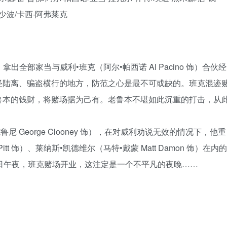
少波/卡西·阿弗莱克
 饰）拿出全部家当与威利•班克（阿尔•帕西诺 Al Pacino 饰）合伙经
怪陆离、骗盗横行的地方，防范之心是最不可或缺的。班克混迹
鲁本的钱财，将赌场据为己有。老鲁本不堪如此沉重的打击，从
 George Clooney 饰），在对威利劝说无效的情况下，他重
tt 饰）、莱纳斯•凯德维尔（马特•戴蒙 Matt Damon 饰）在内的
日午夜，班克赌场开业，这注定是一个不平凡的夜晚……