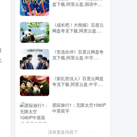
盘下载.阿里云盘.国语中字.
2026年大陆电影《八仙！》
TOP5
(2021)
枪版
前天
9583人已阅读
《成长吧！大熊猫》百度云
阿凡达：火与烬4K中英双字
网盘夸克下载.阿里云盘.中
TOP6
字.(2022)
2个月前
9082人已阅读
赌
《竞选伙伴》百度云网盘夸
克下载.阿里云盘.中字.
此
(2025)
地狱男爵1080P中英双字
《新乱世佳人》百度云网盘
夸克下载.阿里云盘.中字.
(1997)
《嗨放派 1-2季》百度云网
星际旅行1：无限太空1080P
盘下载.阿里云盘.国语中字.
中英双字
(2021)
《成长吧！大熊猫》百度云
没有更多内容了
网盘夸克下载.阿里云盘.中