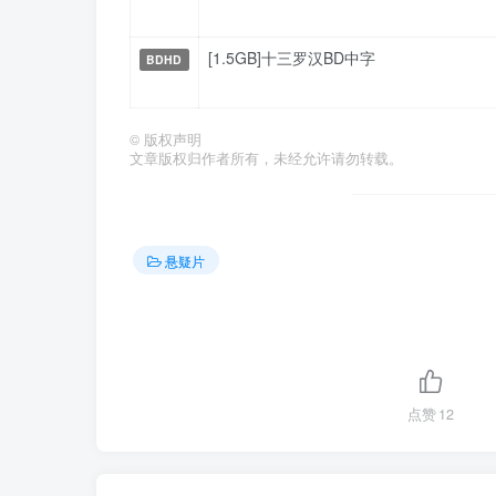
[1.5GB]十三罗汉BD中字
BDHD
©
版权声明
文章版权归作者所有，未经允许请勿转载。
悬疑片
点赞
12