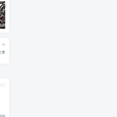
消失的人电影「1080p/4k高清」迅雷下载
飞驰人生34K国语中字
2026年大陆电影《八仙！》枪版
篇
文章