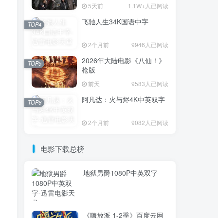
5天前
1.1W+人已阅读
飞驰人生34K国语中字
TOP1
TOP4
2个月前
9946人已阅读
2026年大陆电影《八仙！》
3.7W+人已阅读
TOP5
枪版
电影迅雷天堂迁移新服务器,正常更新，
维护完毕!
前天
9583人已阅读
阿凡达：火与烬4K中英双字
TOP6
火遮眼[国语中
TOP2
字].The.Furious.2026.1080p+2160p
2个月前
9082人已阅读
高清下载
17天前
1.8W+人已阅读
消失的人电影「1080p/4k高
电影下载总榜
TOP3
清」迅雷下载
5天前
1.1W+人已阅读
地狱男爵1080P中英双字
飞驰人生34K国语中字
TOP4
2个月前
9946人已阅读
《嗨放派 1-2季》百度云网