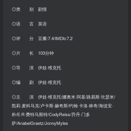
◎类 别 剧情
◎语 言 英语
◎评 分 豆瓣:7.4/IMDb:7.2
◎片 长 103分钟
◎导 演 伊娃·维克托
◎编 剧 伊娃·维克托
◎主 演 伊娃·维克托/娜奥米·阿基/路易斯·坎瑟米/
凯莉·麦科马克/卢卡斯·赫奇斯/约翰·卡洛·林奇/海缇安·
朴/E·R·费特马斯特/CodyReiss/乔丹·门多
萨/AnabelGraetz/JonnyMyles