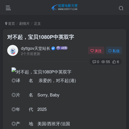
首页
剧情片
正文
对不起，宝贝1080P中英双字
dyttgov天堂站长
关注
私信
2个月前更新
0
55
6
◎译 名 亲爱的，对不起(港)
◎片 名 Sorry, Baby
◎年 代 2025
◎产 地 美国/西班牙/法国