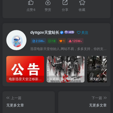
点赞
6
赞赏
分享
收藏
dyttgov天堂站长
关注
2.5W+
18
1
125W+
迅雷电影天堂创始人,网站不易，多多支持，你的支持，是我前进的动力！
电影迅雷天堂迁移新服务器,正常更新，维护完毕!
火遮眼[国语中字].The.Furious.2026.1080p+2160p高清下载
上一篇
下一篇
无更多文章
无更多文章