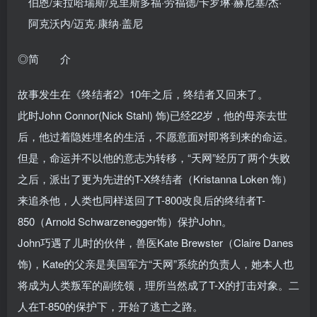
伯恩/茉拉哈瑞斯/克里斯多福·劳福德/卡罗琳·赫尼塞/杰·
阿克沃内/迈克·康纳·盖尼
◎简 介
故事发生在《终结者2》10年之后，终结者又回来了。
此时John Connor(Nick Stahl) 饰)已经22岁，他的母亲去世
后，他过着隐姓埋名的生活，不愿意面对即将到来的命运。
但是，命运并不以他的意志为转移，“天网”经历了两个失败
之后，派出了更为先进的T-X终结者（Kristanna Loken 饰）
来追杀他，人类也同样送回了T-800改良后的终结者T-
850（Arnold Schwarzenegger饰）保护John。
John巧遇了儿时的伙伴，兽医Kate Brewster（Claire Danes
饰)，Kate的父亲是美国军方“天网”系统的负责人，她本人也
将成为人类叛军的副统领，理所当然成了T-X的打击对象。二
人在T-850的保护下，开始了逃亡之路。