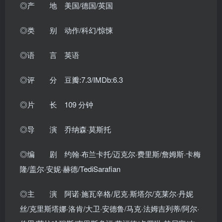
◎产 地 美国/德国/英国
◎类 别 动作/科幻/惊悚
◎语 言 英语
◎评 分 豆瓣:7.3/IMDb:6.3
◎片 长 109 分钟
◎导 演 乔纳森·莫斯托
◎编 剧 约翰·布兰卡托/迈克尔·费里斯/詹姆斯·卡梅
隆/盖尔·安妮·赫德/TediSarafian
◎主 演 阿诺·施瓦辛格/尼克·斯塔尔/克莱尔·丹妮
丝/克里斯塔娜·洛肯/大卫·安德鲁/马克·法姆吉列蒂/阿尔·