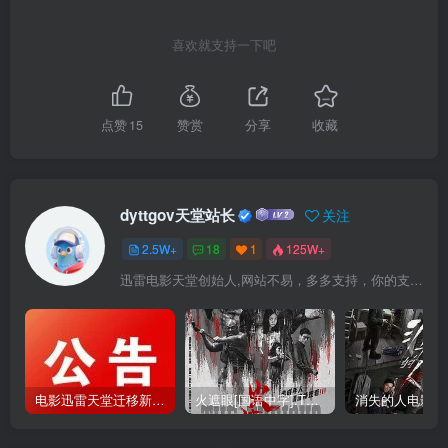
喜欢就支持一下吧
点赞
15
赞赏
分享
收藏
dyttgov天堂站长
关注
2.5W+
18
1
125W+
迅雷电影天堂创始人,网站不易，多多支持，你的支持，是我前进的动力！
电影迅雷天堂迁移新服务器,正常更新，维护完毕!
火遮眼[国语中字].The.Furious.2026.1080p+2160p高清下载