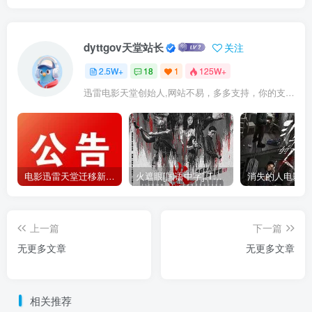
dyttgov天堂站长
关注
2.5W+
18
1
125W+
迅雷电影天堂创始人,网站不易，多多支持，你的支持，是我前进的动力！
电影迅雷天堂迁移新服务器,正常更新，维护完毕!
火遮眼[国语中字].The.Furious.2026.1080p+2160p高清下载
上一篇
下一篇
无更多文章
无更多文章
相关推荐