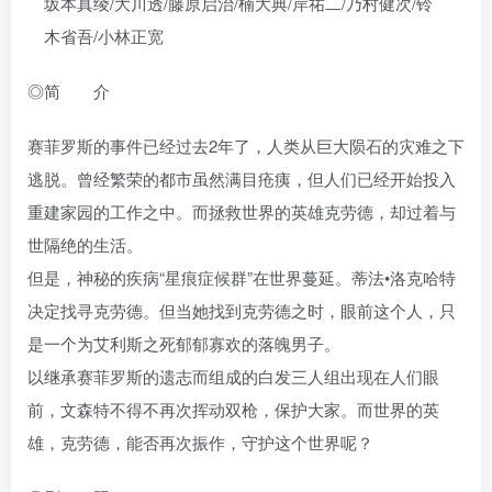
坂本真绫/大川透/藤原启治/楠大典/岸祐二/乃村健次/铃
木省吾/小林正宽
◎简 介
赛菲罗斯的事件已经过去2年了，人类从巨大陨石的灾难之下
逃脱。曾经繁荣的都市虽然满目疮痍，但人们已经开始投入
重建家园的工作之中。而拯救世界的英雄克劳德，却过着与
世隔绝的生活。
但是，神秘的疾病“星痕症候群”在世界蔓延。蒂法•洛克哈特
决定找寻克劳德。但当她找到克劳德之时，眼前这个人，只
是一个为艾利斯之死郁郁寡欢的落魄男子。
以继承赛菲罗斯的遗志而组成的白发三人组出现在人们眼
前，文森特不得不再次挥动双枪，保护大家。而世界的英
雄，克劳德，能否再次振作，守护这个世界呢？