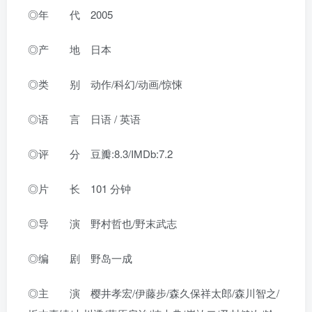
◎年 代 2005
◎产 地 日本
◎类 别 动作/科幻/动画/惊悚
◎语 言 日语 / 英语
◎评 分 豆瓣:8.3/IMDb:7.2
◎片 长 101 分钟
◎导 演 野村哲也/野末武志
◎编 剧 野岛一成
◎主 演 樱井孝宏/伊藤步/森久保祥太郎/森川智之/