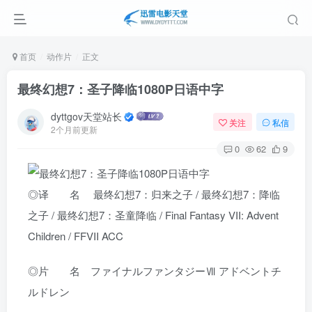
首页
动作片
正文
最终幻想7：圣子降临1080P日语中字
dyttgov天堂站长
关注
私信
2个月前更新
0
62
9
◎译 名 最终幻想7：归来之子 / 最终幻想7：降临
之子 / 最终幻想7：圣童降临 / Final Fantasy VII: Advent
Children / FFVII ACC
◎片 名 ファイナルファンタジーⅦ アドベントチ
ルドレン