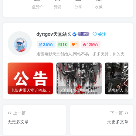
点赞
9
赞赏
分享
收藏
dyttgov天堂站长
关注
2.5W+
18
1
125W+
迅雷电影天堂创始人,网站不易，多多支持，你的支持，是我前进的动力！
电影迅雷天堂迁移新服务器,正常更新，维护完毕!
火遮眼[国语中字].The.Furious.2026.1080p+2160p高清下载
上一篇
下一篇
无更多文章
无更多文章