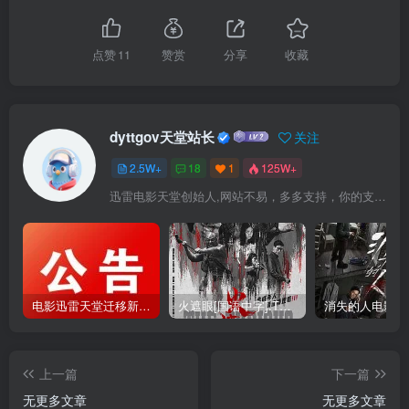
点赞
11
赞赏
分享
收藏
dyttgov天堂站长
关注
2.5W+
18
1
125W+
迅雷电影天堂创始人,网站不易，多多支持，你的支持，是我前进的动力！
电影迅雷天堂迁移新服务器,正常更新，维护完毕!
火遮眼[国语中字].The.Furious.2026.1080p+2160p高清下载
上一篇
下一篇
无更多文章
无更多文章