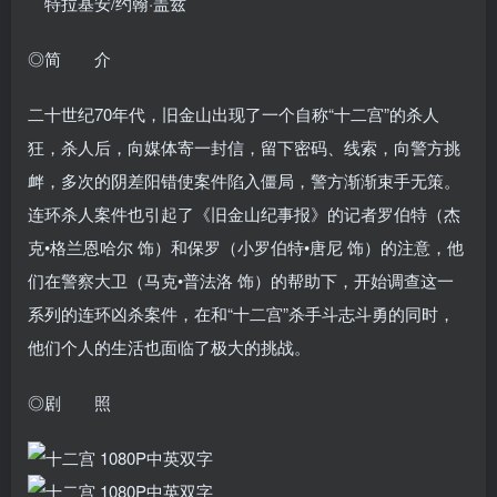
特拉基安/约翰·盖兹
◎简 介
二十世纪70年代，旧金山出现了一个自称“十二宫”的杀人
狂，杀人后，向媒体寄一封信，留下密码、线索，向警方挑
衅，多次的阴差阳错使案件陷入僵局，警方渐渐束手无策。
连环杀人案件也引起了《旧金山纪事报》的记者罗伯特（杰
克•格兰恩哈尔 饰）和保罗（小罗伯特•唐尼 饰）的注意，他
们在警察大卫（马克•普法洛 饰）的帮助下，开始调查这一
系列的连环凶杀案件，在和“十二宫”杀手斗志斗勇的同时，
他们个人的生活也面临了极大的挑战。
◎剧 照