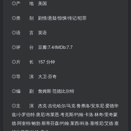
◎产 地 美国
◎类 别 剧情/悬疑/惊悚/传记/犯罪
◎语 言 英语
◎评 分 豆瓣:7.4/IMDb:7.7
◎片 长 157 分钟
◎导 演 大卫·芬奇
◎编 剧 詹姆斯·范德比尔特
◎主 演 杰克·吉伦哈尔/马克·鲁弗洛/安东尼·爱德华
兹/小罗伯特·唐尼/布莱恩·考克斯/约翰·卡洛·林奇/里奇蒙
德·阿奎特/鲍勃·斯蒂芬森/约翰·莱西/科洛·塞维尼/艾德·塞