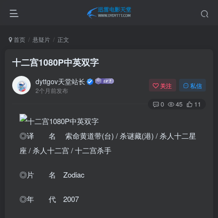
首页
悬疑片
正文
十二宫1080P中英双字
dyttgov天堂站长
关注
私信
2个月前发布
0
45
11
◎译 名 索命黄道带(台) / 杀谜藏(港) / 杀人十二星
座 / 杀人十二宫 / 十二宫杀手
◎片 名 Zodiac
◎年 代 2007