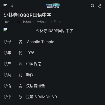
动作片
正文





少林寺1080P国语中字
2026-05-08
阅读(46)
评论(0)
赞(
11
)

◎译 名 Shaolin Temple
◎年 代 1976
◎产 地 中国香港
◎类 别 动作
◎语 言 汉语普通话
◎评 分 豆瓣:6.9/IMDb:6.9