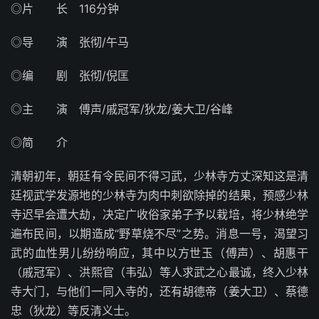
◎片 长 116分钟
◎导 演 张彻/午马
◎编 剧 张彻/倪匡
◎主 演 傅声/戚冠军/狄龙/姜大卫/谷峰
◎简 介
清朝初年，朝廷有令民间不得习武，少林寺方丈深知这是清
廷视武学发源地的少林寺为肉中刺欲除掉的结果，预感少林
寺迟早会遭大劫，决定广收俗家弟子予以栽培，将少林绝学
遍布民间，以期造成“野草烧不尽”之势。消息一号，渴望习
武的血性男儿纷纷响应，其中以方世玉（傅声）、胡惠干
（戚冠军）、洪熙官（韦弘）等人求武之心最诚，终入少林
寺大门，与他们一同入寺的，还有胡德帝（姜大卫）、蔡德
忠（狄龙）等反清义士。