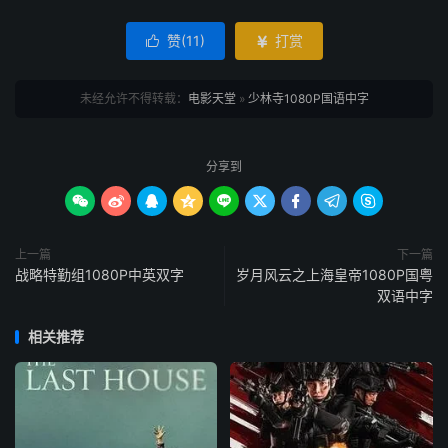
赞(
11
)
打赏


未经允许不得转载：
电影天堂
»
少林寺1080P国语中字
分享到









上一篇
下一篇
战略特勤组1080P中英双字
岁月风云之上海皇帝1080P国粤
双语中字
相关推荐