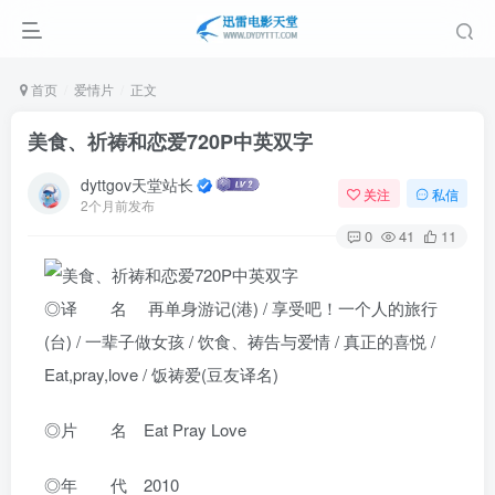
首页
爱情片
正文
美食、祈祷和恋爱720P中英双字
dyttgov天堂站长
关注
私信
2个月前发布
0
41
11
◎译 名 再单身游记(港) / 享受吧！一个人的旅行
(台) / 一辈子做女孩 / 饮食、祷告与爱情 / 真正的喜悦 /
Eat,pray,love / 饭祷爱(豆友译名)
◎片 名 Eat Pray Love
◎年 代 2010