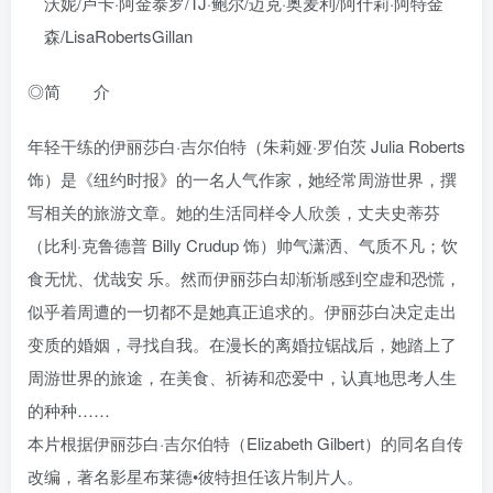
沃妮/卢卡·阿金泰罗/TJ·鲍尔/迈克·奥麦利/阿什莉·阿特金
森/LisaRobertsGillan
◎简 介
年轻干练的伊丽莎白·吉尔伯特（朱莉娅·罗伯茨 Julia Roberts
饰）是《纽约时报》的一名人气作家，她经常周游世界，撰
写相关的旅游文章。她的生活同样令人欣羡，丈夫史蒂芬
（比利·克鲁德普 Billy Crudup 饰）帅气潇洒、气质不凡；饮
食无忧、优哉安 乐。然而伊丽莎白却渐渐感到空虚和恐慌，
似乎着周遭的一切都不是她真正追求的。伊丽莎白决定走出
变质的婚姻，寻找自我。在漫长的离婚拉锯战后，她踏上了
周游世界的旅途，在美食、祈祷和恋爱中，认真地思考人生
的种种……
本片根据伊丽莎白·吉尔伯特（Elizabeth Gilbert）的同名自传
改编，著名影星布莱德•彼特担任该片制片人。