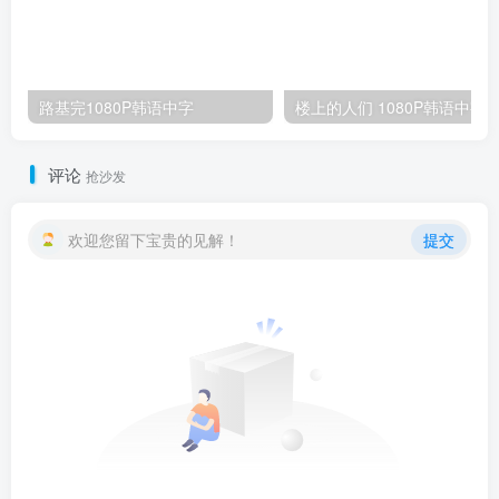
路基完1080P韩语中字
楼上的人们 1080
评论
抢沙发
欢迎您留下宝贵的见解！
提交