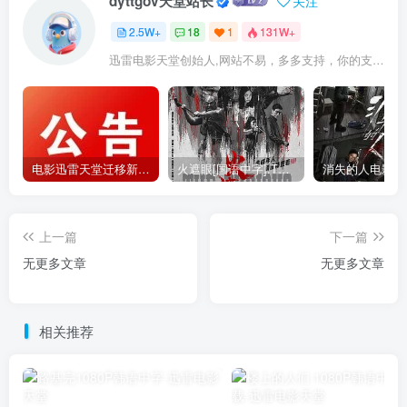
dyttgov天堂站长
关注
2.5W+
18
1
131W+
迅雷电影天堂创始人,网站不易，多多支持，你的支持，是我前进的动力！
电影迅雷天堂迁移新服务器,正常更新，维护完毕!
火遮眼[国语中字].The.Furious.2026.1080p+2160p高清下载
上一篇
下一篇
无更多文章
无更多文章
相关推荐