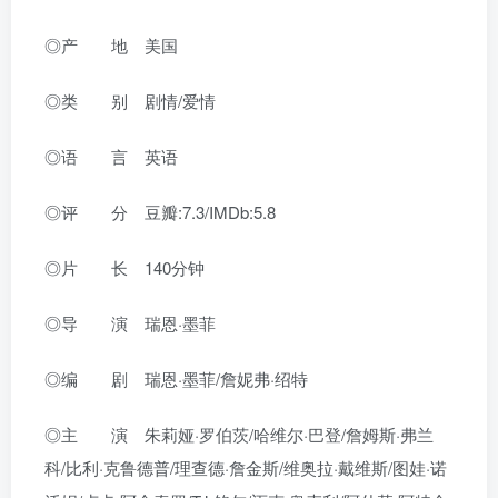
◎产 地 美国
◎类 别 剧情/爱情
◎语 言 英语
◎评 分 豆瓣:7.3/IMDb:5.8
◎片 长 140分钟
◎导 演 瑞恩·墨菲
◎编 剧 瑞恩·墨菲/詹妮弗·绍特
◎主 演 朱莉娅·罗伯茨/哈维尔·巴登/詹姆斯·弗兰
科/比利·克鲁德普/理查德·詹金斯/维奥拉·戴维斯/图娃·诺