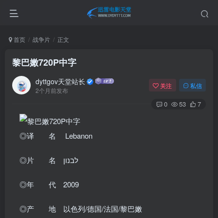
首页
战争片
正文
黎巴嫩720P中字
dyttgov天堂站长
关注
私信
2个月前发布
0
53
7
◎译 名 Lebanon
◎片 名 לבנון
◎年 代 2009
◎产 地 以色列/德国/法国/黎巴嫩