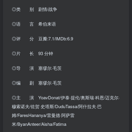
◎类 别 剧情/战争
◎语 言 希伯来语
◎评 分 豆瓣:7.1/IMDb:6.9
◎片 长 93 分钟
◎导 演 塞缪尔·毛茨
◎编 剧 塞缪尔·毛茨
◎主 演 YoavDonat/伊泰·提伦/奥斯瑞·科恩/迈克尔·
穆索诺夫/佐贺·史塔斯/DuduTassa/阿什拉夫·巴
姆/FaresHananya/雷曼德·阿萨雷
米/ByanAnteer/Aisha/Fatima