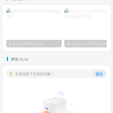
路基完1080P韩语中字
楼上的人们 1080
评论
抢沙发
欢迎您留下宝贵的见解！
提交