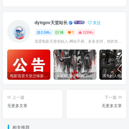
dyttgov天堂站长
关注
2.5W+
18
1
123W+
迅雷电影天堂创始人,网站不易，多多支持，你的支持，是我前进的动力！
电影迅雷天堂迁移新服务器,正常更新，维护完毕!
火遮眼[国语中字].The.Furious.2026.1080p+2160p高清下载
上一篇
下一篇
无更多文章
无更多文章
相关推荐