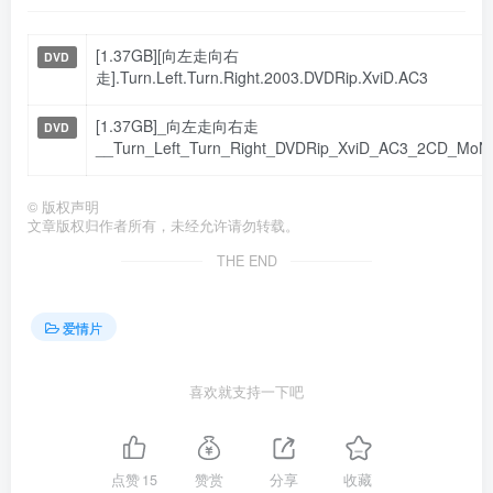
[1.37GB][向左走向右
DVD
走].Turn.Left.Turn.Right.2003.DVDRip.XviD.AC3
[1.37GB]_向左走向右走
DVD
__Turn_Left_Turn_Right_DVDRip_XviD_AC3_2CD_MoNi
©
版权声明
文章版权归作者所有，未经允许请勿转载。
THE END
爱情片
喜欢就支持一下吧
点赞
15
赞赏
分享
收藏