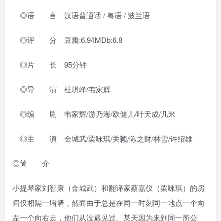
◎语 言 汉语普通话 / 粤语 / 波兰语
◎评 分 豆瓣:6.9/IMDb:6.8
◎片 长 95分钟
◎导 演 杜琪峰/韦家辉
◎编 剧 韦家辉/游乃海/欧健儿/叶天成/几米
◎主 演 金城武/梁咏琪/关颖/陈之财/林雪/许绍雄
◎简 介
小提琴家刘智康（金城武）和翻译家蔡嘉仪（梁咏琪）的房
间仅相隔一堵墙，然而由于总是在同一时刻同一地点一个向
左一个向右走，他们从没遇见过。某天因为来到同一所公