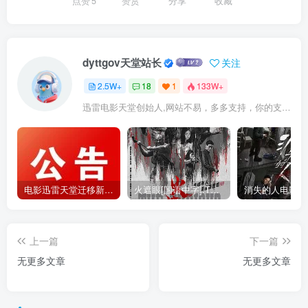
点赞
5
赞赏
分享
收藏
dyttgov天堂站长
关注
2.5W+
18
1
133W+
迅雷电影天堂创始人,网站不易，多多支持，你的支持，是我前进的动力！
电影迅雷天堂迁移新服务器,正常更新，维护完毕!
火遮眼[国语中字].The.Furious.2026.1080p+2160p高清下载
上一篇
下一篇
无更多文章
无更多文章