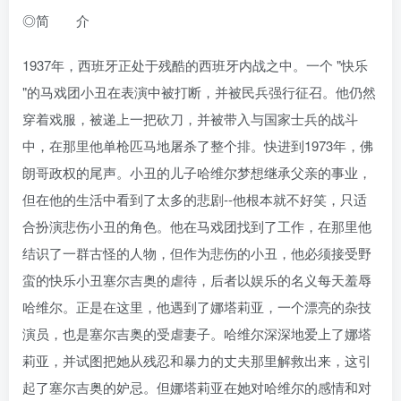
◎简 介
1937年，西班牙正处于残酷的西班牙内战之中。一个 "快乐
"的马戏团小丑在表演中被打断，并被民兵强行征召。他仍然
穿着戏服，被递上一把砍刀，并被带入与国家士兵的战斗
中，在那里他单枪匹马地屠杀了整个排。快进到1973年，佛
朗哥政权的尾声。小丑的儿子哈维尔梦想继承父亲的事业，
但在他的生活中看到了太多的悲剧--他根本就不好笑，只适
合扮演悲伤小丑的角色。他在马戏团找到了工作，在那里他
结识了一群古怪的人物，但作为悲伤的小丑，他必须接受野
蛮的快乐小丑塞尔吉奥的虐待，后者以娱乐的名义每天羞辱
哈维尔。正是在这里，他遇到了娜塔莉亚，一个漂亮的杂技
演员，也是塞尔吉奥的受虐妻子。哈维尔深深地爱上了娜塔
莉亚，并试图把她从残忍和暴力的丈夫那里解救出来，这引
起了塞尔吉奥的妒忌。但娜塔莉亚在她对哈维尔的感情和对