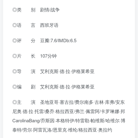
◎类 别 剧情/战争
◎语 言 西班牙语
◎评 分 豆瓣:7.6/IMDb:6.5
◎片 长 107分钟
◎导 演 艾利克斯·德·拉·伊格莱希亚
◎编 剧 艾利克斯·德·拉·伊格莱希亚
◎主 演 圣地亚哥·塞古拉/费尔南多·古林·库弗/安东
尼奥·德·拉·托雷/桑乔·格拉西亚/弗兰·佩雷阿/卡罗琳娜·邦
CarolinaBang/乔斯因·本格特伊/特雷勒·帕维斯/哈维尔·博
泰特/劳尔·阿雷瓦洛/恩里克·维纶/格拉西亚·奥拉约