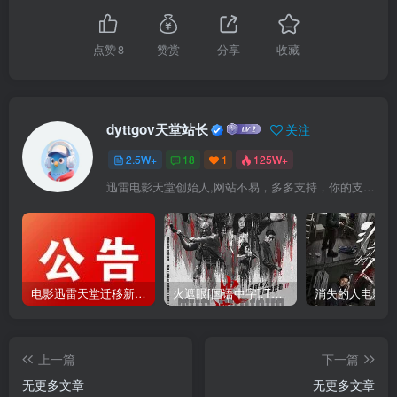
点赞
8
赞赏
分享
收藏
dyttgov天堂站长
关注
2.5W+
18
1
125W+
迅雷电影天堂创始人,网站不易，多多支持，你的支持，是我前进的动力！
电影迅雷天堂迁移新服务器,正常更新，维护完毕!
火遮眼[国语中字].The.Furious.2026.1080p+2160p高清下载
上一篇
下一篇
无更多文章
无更多文章