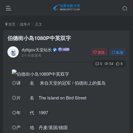
首页
战争片
正文
伯德街小岛1080P中英双字
dyttgov天堂站长
关注
私信
2个月前发布
0
54
8
◎译 名 来自天堂的冠军 / 伯德街上的孤岛
◎片 名 The Island on Bird Street
◎年 代 1997
◎产 地 丹麦/英国/德国