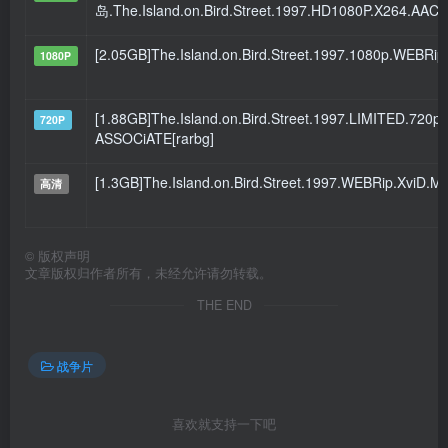
岛.The.Island.on.Bird.Street.1997.HD1080P.X264.AAC
[2.05GB]The.Island.on.Bird.Street.1997.1080p.WEBR
1080P
[1.88GB]The.Island.on.Bird.Street.1997.LIMITED.720p
720P
ASSOCiATE[rarbg]
[1.3GB]The.Island.on.Bird.Street.1997.WEBRip.XviD.M
高清
©
版权声明
文章版权归作者所有，未经允许请勿转载。
THE END
战争片
喜欢就支持一下吧