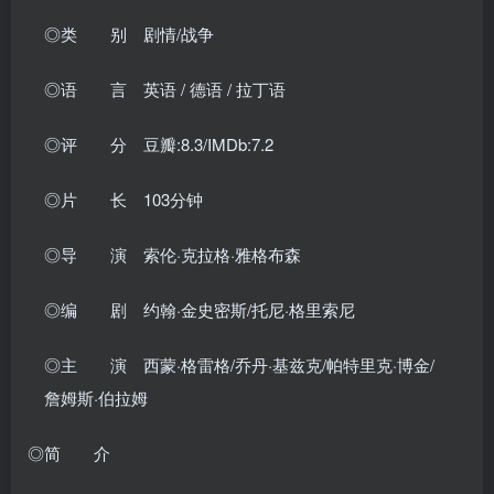
◎类 别 剧情/战争
◎语 言 英语 / 德语 / 拉丁语
◎评 分 豆瓣:8.3/IMDb:7.2
◎片 长 103分钟
◎导 演 索伦·克拉格·雅格布森
◎编 剧 约翰·金史密斯/托尼·格里索尼
◎主 演 西蒙·格雷格/乔丹·基兹克/帕特里克·博金/
詹姆斯·伯拉姆
◎简 介