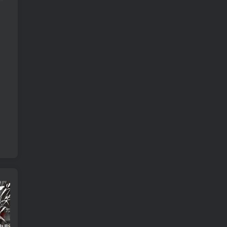
消失的人电影「1080p/4k高清」迅雷下载
飞驰人生34K国语中字
2026年大陆电影《八仙！》枪版