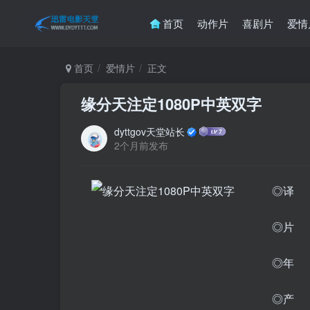
首页
动作片
喜剧片
爱情
首页
爱情片
正文
缘分天注定1080P中英双字
dyttgov天堂站长
2个月前发布
◎译 
◎片 名
◎年 
◎产