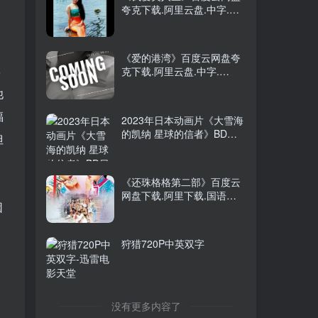
夸克下载.阿里云盘.中字.
2026年大陆电影《八仙！》
TOP5
(1993)
枪版
前天
9715人已阅读
《爱的港湾》百度云网盘夸
阿凡达：火与烬4K中英双字
摆
克下载.阿里云盘.中字.
TOP6
(2025)
他
2个月前
9156人已阅读
福
2023年日本动画片《大雪海
的凯纳 星球的信者》BD日
但
语中字 [迅雷BT磁力免费下
载]
下女1080P韩语中字
《还珠格格第二部》百度云
网盘下载.阿里下载.国语中
因
字.(1999)
《我爱美人鱼》百度云网盘
狩猎720P中英双字
夸克下载.阿里云盘.中字.
(1993)
，
《爱的港湾》百度云网盘夸
没有更多内容了
克下载.阿里云盘.中字.