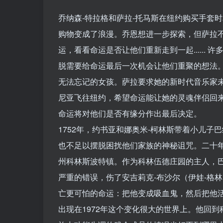
乔纳森-特拉格和萨拉-托马斯在纽约购买手套
购物变成了浪漫。乔恩想进一步探索，但萨拉
运，看看命运是否让他们重新走到一起.....
脱需要给命运最后一次机会让他们重聚的想法
无法忘记的女孩。萨拉要求她的新时代音乐家
尼亚飞往纽约，希望命运能让她的灵魂伴侣回
命运将对他们是否有缘分作出最后决定。
1752年，约书亚和娜奥米-柯林斯带着小儿
也不足以摆脱困扰他们家族的神秘诅咒。二十年
州科林斯波特镇。作为科林伍德庄园的主人，巴纳
严重的错误，伤了安吉莉克-布沙尔（伊娃-格
亡更可怕的命运：把他变成吸血鬼，然后把他
出现在1972年这个变化很大的世界上。他回