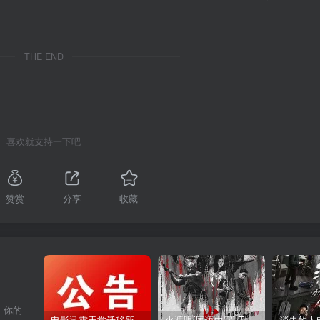
THE END
喜欢就支持一下吧
赞赏
分享
收藏
，你的
电影迅雷天堂迁移新服务器,正常更新，维护完毕!
火遮眼[国语中字].The.Furious.2026.1080p+2160p高清下载