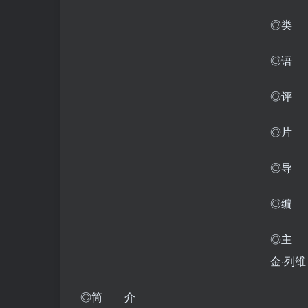
◎类 
◎语 
◎评 分
◎片 
◎导 
◎编 
◎主 
金·列维
◎简 介