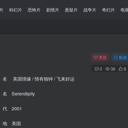
片
科幻片
恐怖片
剧情片
悬疑片
战争片
奇幻片
电
关注
私信
0
38
8
名 美国情缘 / 情有独钟 / 飞来好运
 Serendipity
代 2001
 地 美国