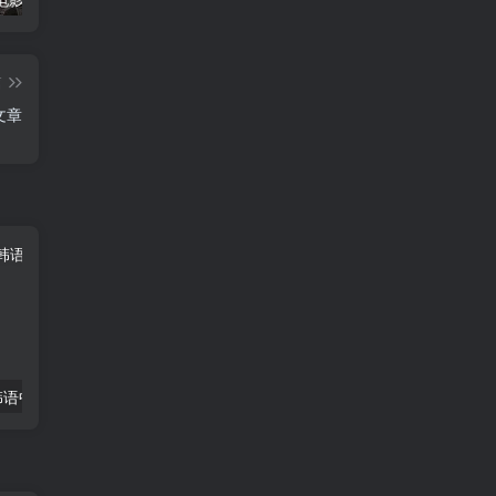
篇
文章
韩语中字
长夜将尽4K国语中字
青春学堂10