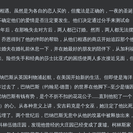
时相遇。虽然是为各自的恋人买的，但魔法是正确的，一夜的圣诞
不确定他们的爱情是否注定要发生。他们决定通过分手来测试命
. 许多年后，在那晚失去对方后，两人都已订婚。然而，两人都无法
。乔恩得到了他的伴郎的帮助，从他们相遇的商店开始追踪那个
未婚夫在婚礼前休息一下，并在她最好的朋友的陪伴下，从加利
来。险些失手和经典的莎士比亚式的困惑使两人多次接近见面，
子巴纳巴斯从英国利物浦起航，在美国开始新的生活。但即使是海洋
过去了，巴纳巴斯（约翰尼-德普）的世界在他脚下--至少是缅
巴斯有钱有势，是个不折不扣的花花公子......直到他犯了一个
林）的心。从各种意义上讲，安吉莉克是个女巫，她注定了他比死
活埋了。两个世纪后，巴纳巴斯无意中从他的坟墓中被释放出来
到科林伍德庄园，发现他曾经的大庄园已经变成了废墟。柯林斯家