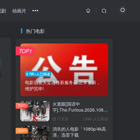
视剧
动画片
热门电影
最近更新
热门推荐
猜你喜欢
TOP1
最新绝密任务 1080p/4k高清下载
1
怒杀电影「1080p-4k高清」下载
2
3.7W+人已阅读
电影迅雷天堂迁移新服务器,正常更新，
坠落也无妨电影夸克下载
3
维护完毕!
猛尸一家亲「1080p高清」下载
4
火遮眼[国语中
TOP2
《瑞奇·热维斯之街猫一族》百度云网盘夸克下载
5
字].The.Furious.2026.1080p+2160p
高清下载
17天前
1.8W+人已阅读
《恋爱开运点》百度云网盘夸克下载.阿里云盘
6
消失的人电影「1080p/4k高
TOP3
清」迅雷下载