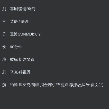
别 喜剧/爱情/奇幻
言 英语 / 法语
 豆瓣:7.6/IMDb:6.9
长 90分钟
演 彼德·切尔瑟姆
剧 马克·科雷恩
演 约翰·库萨克/凯特·贝金赛尔/布丽姬·穆娜/杰里米·皮文/尤