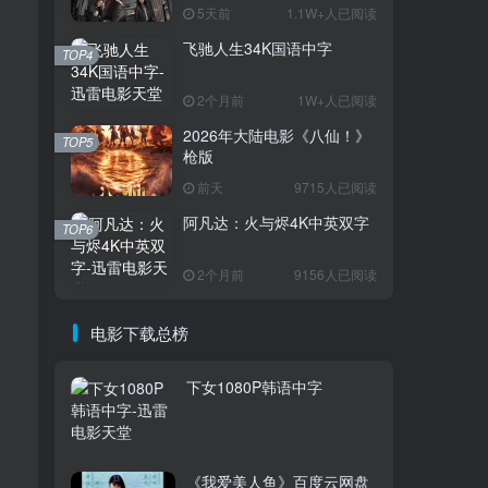
5天前
1.1W+人已阅读
飞驰人生34K国语中字
TOP1
TOP4
2个月前
1W+人已阅读
2026年大陆电影《八仙！》
3.7W+人已阅读
TOP5
枪版
电影迅雷天堂迁移新服务器,正常更新，
维护完毕!
前天
9715人已阅读
阿凡达：火与烬4K中英双字
TOP6
火遮眼[国语中
TOP2
字].The.Furious.2026.1080p+2160p
2个月前
9156人已阅读
高清下载
17天前
1.8W+人已阅读
消失的人电影「1080p/4k高
电影下载总榜
TOP3
清」迅雷下载
5天前
1.1W+人已阅读
下女1080P韩语中字
飞驰人生34K国语中字
TOP4
2个月前
1W+人已阅读
《我爱美人鱼》百度云网盘