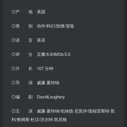
◎产 地 美国
◎类 别 动作/科幻/惊悚/冒险
◎语 言 英语
◎评 分 豆瓣:6.9/IMDb:5.5
◎片 长 107 分钟
◎导 演 威廉·夏特纳
◎编 剧 DavidLoughery
◎主 演 威廉·夏特纳/伦纳德·尼莫伊/德福雷斯特·凯
利/詹姆斯·杜汉/沃尔特·凯尼格