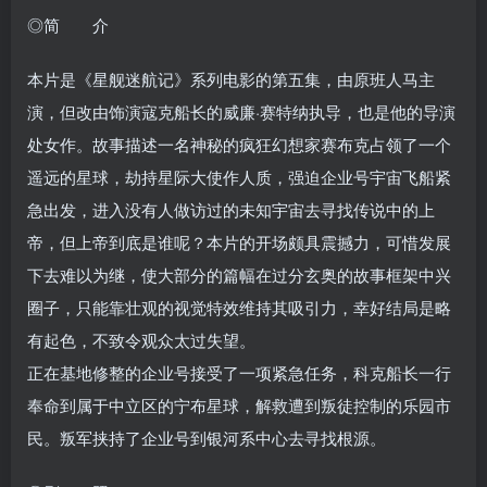
◎简 介
本片是《星舰迷航记》系列电影的第五集，由原班人马主
演，但改由饰演寇克船长的威廉·赛特纳执导，也是他的导演
处女作。故事描述一名神秘的疯狂幻想家赛布克占领了一个
遥远的星球，劫持星际大使作人质，强迫企业号宇宙飞船紧
急出发，进入没有人做访过的未知宇宙去寻找传说中的上
帝，但上帝到底是谁呢？本片的开场颇具震撼力，可惜发展
下去难以为继，使大部分的篇幅在过分玄奥的故事框架中兴
圈子，只能靠壮观的视觉特效维持其吸引力，幸好结局是略
有起色，不致令观众太过失望。
正在基地修整的企业号接受了一项紧急任务，科克船长一行
奉命到属于中立区的宁布星球，解救遭到叛徒控制的乐园市
民。叛军挟持了企业号到银河系中心去寻找根源。