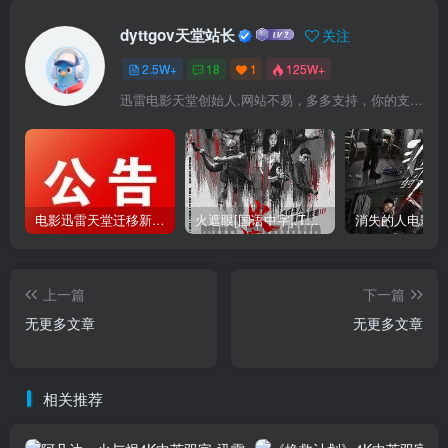
dyttgov天堂站长
关注
2.5W+
18
1
125W+
迅雷电影天堂创始人,网站不易，多多支持，你的支持，是我前进的动力！
电影迅雷天堂迁移新服务器,正常更新，维护完毕!
火遮眼[国语中字].The.Furious.2026.1080p+2160p高清下载
上一篇
下一篇
无更多文章
无更多文章
相关推荐