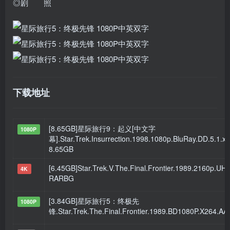
◎剧 照
下载地址
[8.65GB]星际旅行9：起义[中文字
1080P
幕].Star.Trek.Insurrection.1998.1080p.BluRay.DD.5.
8.65GB
[6.45GB]Star.Trek.V.The.Final.Frontier.1989.2160p.U
4K
RARBG
[3.84GB]星际旅行5：终极先
1080P
锋.Star.Trek.The.Final.Frontier.1989.BD1080P.X264.