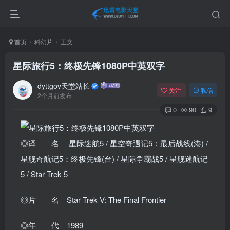
首页
科幻片
正文
星际旅行5：终极先锋1080P中英双字
dyttgov天堂站长
关注
私信
2个月前发布
0
90
9
◎译 名 星际迷航5 / 星空奇遇记5：最后战线(港) /
星舰奇航记5：终极先锋(台) / 星际争霸战5 / 星舰迷航记
5 / Star Trek 5
◎片 名 Star Trek V: The Final Frontier
◎年 代 1989