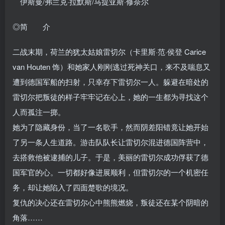
伊斯曼/弗兰克·拉默斯/马提亚斯·修奈尔
◎简 介
二战末期，荷兰的犹太姑娘雷切尔（卡里斯·范·侯登 Carice
van Houten 饰）和她家人刚刚逃过死神关口，来不及喘息又
遭到德国军船的扫射，只幸存下雷切尔一人。躲避在暗处的
雷切尔把叛徒的样子牢牢记在心上，她的一生都为寻找这个
人而孤注一掷。
她为了隐藏身份，当了一名歌手，然而阴差阳错竟让她开始
了另一条人生道路。游击队队长让雷切尔混进德国阵营中，
去搭救他被逮捕的儿子。于是，美丽的雷切尔成功俘获了德
国军官的心。一切都好像进展顺利，但雷切尔的一个机密任
务，却让她陷入了四面楚歌的境况。
复仇的决心还在雷切尔心中熊熊燃烧，叛徒还在某个阴暗的
角落……