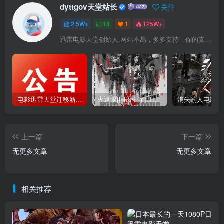
dyttgov天堂站长
关注
2.5W+
18
1
125W+
迅雷电影天堂创始人,网站不易，多多支持，你的支持，是我前进的动力！
电影迅雷天堂迁移新服务器,正常更新，维护完毕!
火遮眼[国语中字].The.Furious.2026.1080p+2160p高清下载
上一篇
下一篇
无更多文章
无更多文章
相关推荐