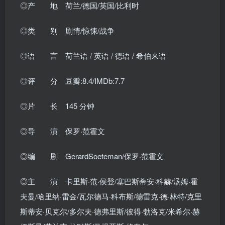
◎产 地 荷兰/德国/英国/比利时
◎类 别 剧情/惊悚/战争
◎语 言 荷兰语 / 英语 / 德语 / 希伯来语
◎评 分 豆瓣:8.4/IMDb:7.7
◎片 长 145 分钟
◎导 演 保罗·范霍文
◎编 剧 GerardSoeteman/保罗·范霍文
◎主 演 卡里斯·范·侯登/塞巴斯蒂安·科赫/汤姆·霍
夫曼/哈里纳·雷金/瓦尔德马·科布斯/德雷克·德·林特/克里
斯蒂安·贝克尔/多尔夫·德弗里斯/彼得·勃洛克/米希尔·赫