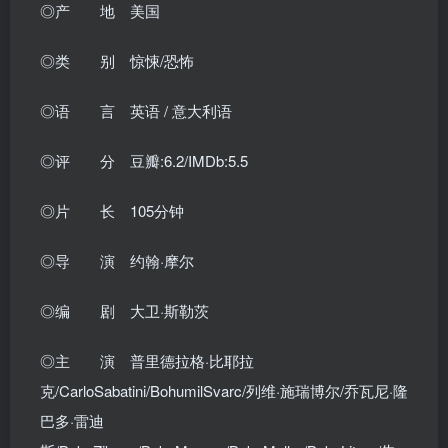
◎产 地 美国
◎类 别 惊悚/恐怖
◎语 言 英语 / 意大利语
◎评 分 豆瓣:6.2/IMDb:5.5
◎片 长 105分钟
◎导 演 约翰·摩尔
◎编 剧 大卫·斯勒茨
◎主 演 普里德拉格·比耶拉
克/CarloSabatini/BohumilSvarc/列维·施瑞博尔/乔瓦尼·隆
巴多·雷迪