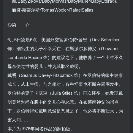
斯/BabyZikova/BabyMorvas/BabyMuller/BabyLitera/朱
丽娅·斯蒂尔斯/TomasWooler/RafaelSallas
◎简 介
6月6日凌晨6点，美国外交官罗伯特•舍恩（Liev Schreiber
饰）刚出生的儿子不幸夭亡，在斯派尔多神父（Giovanni
Lombardo Radice 饰）的建议之下，他收养了一个出生不久
母亲便过世的婴儿，并为其取名戴明。
戴明（Seamus Davey-Fitzpatrick 饰）在罗伯特的家中健康
成长，从未生病。与之相对，各种怪事也不断在周围发生。
罗伯特的妻子卡瑟琳（Julia Stiles 饰）再次怀孕，她发现戴
明竟然对尚在腹中的婴儿心存恶意。在布莱南神父的指点
下，罗伯特得知戴明竟然是恶魔之子，他必将不断壮大，为
害人间……
本片为1976年同名作品的翻拍版。