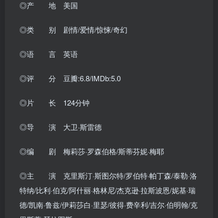
◎产 地 美国
◎类 别 剧情/爱情/惊悚/奇幻
◎语 言 英语
◎评 分 豆瓣:6.8/IMDb:5.0
◎片 长 124分钟
◎导 演 大卫·斯雷德
◎编 剧 梅莉莎·罗森伯格/斯蒂芬妮·梅耶
◎主 演 克里斯汀·斯图尔特/罗伯特·帕丁森/泰勒·洛
特纳/比利·伯克/阿什丽·格林尼/杰克逊·拉斯波恩/妮基·瑞
德/凯南·鲁兹/伊莉莎白·里瑟/彼得·费辛利/吉尔·伯明翰/克