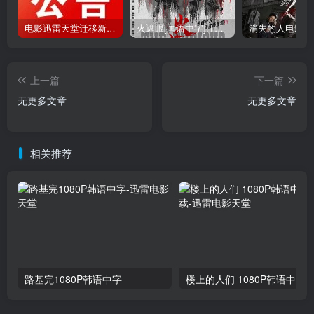
电影迅雷天堂迁移新服务器,正常更新，维护完毕!
火遮眼[国语中字].The.Furious.2026.1080p+2160p高清下载
上一篇
下一篇
无更多文章
无更多文章
相关推荐
路基完1080P韩语中字
楼上的人们 1080