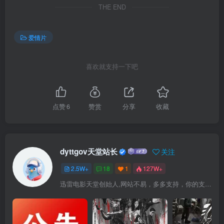
THE END
爱情片
喜欢就支持一下吧
点赞
6
赞赏
分享
收藏
dyttgov天堂站长
关注
2.5W+
18
1
127W+
迅雷电影天堂创始人,网站不易，多多支持，你的支持，是我前进的动力！