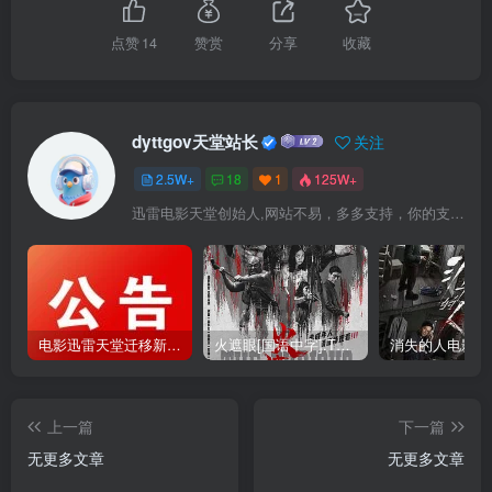
点赞
14
赞赏
分享
收藏
dyttgov天堂站长
关注
2.5W+
18
1
125W+
迅雷电影天堂创始人,网站不易，多多支持，你的支持，是我前进的动力！
电影迅雷天堂迁移新服务器,正常更新，维护完毕!
火遮眼[国语中字].The.Furious.2026.1080p+2160p高清下载
上一篇
下一篇
无更多文章
无更多文章