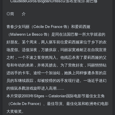
ClaudedeGoros/BogdanUritescu/加布里埃尔·斯巴修
◎简 介
青春少女玛丽（Cécile De France 饰）和爱莉西娅
（Maïwenn Le Besco 饰）是同在法国巴黎一所大学就读的
好朋友。某个周末，两人驱车前往爱莉西娅家位于乡下的农
场度假。适值深夜，万籁俱寂，玛丽寂寞难耐正在自我宣泄
之时，一个不速之客突然闯入。他残忍杀害了爱莉西娅的父
母和年幼的弟弟，并将其掳去。为了营救好友，玛丽悄悄钻
进凶手的卡车。途经一个加油站，她换上同样惨遭杀害的店
员的车继续跟踪，却被狡猾的凶手发现行迹。一场近乎迷幻
的猫鼠杀戮游戏旋即进入高潮……
本片荣获2003年Sitges – Catalonian国际电影节最佳女主角
（Cécile De France）、最佳导演、最佳化装和欧洲奇幻电影
大奖银奖。