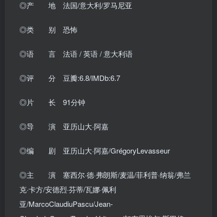
◎产 地 法国/意大利/罗马尼亚
◎类 别 恐怖
◎语 言 法语 / 英语 / 意大利语
◎评 分 豆瓣:6.8/IMDb:6.7
◎片 长 91分钟
◎导 演 亚历山大·阿嘉
◎编 剧 亚历山大·阿嘉/GrégoryLevasseur
◎主 演 塞西尔·德·弗朗斯/麦温/菲利普·纳翁/弗兰
克·卡方/安德烈·芬蒂/瓦娜·佩利
亚/MarcoClaudiuPascu/Jean-