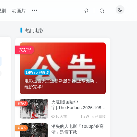
视剧
动画片
热门电影
最近更新
热门推荐
猜你喜欢
TOP1
《换座位后，发现身后的男生好像喜欢我》百度云网盘夸克下载.阿里云盘.中字.(2026)
1
《波兰家族 第三季》百度云网盘夸克下载.阿里云盘.中字.(2026)
2
3.6W+人已阅读
电影迅雷天堂迁移新服务器,正常更新，
《鸡肉帝国：快餐阴谋》百度云网盘夸克下载.阿里云盘.中字.(2026)
3
维护完毕!
2026年大陆电影《八仙！》枪版
4
火遮眼[国语中
TOP2
2026美国动漫《蝙蝠侠：披风战士 第二季》1080p高清 4K网盘迅雷下载
5
字].The.Furious.2026.1080p+2160p
高清下载
16天前
1.8W+人已阅读
《斯特林角》百度云网盘夸克下载.阿里云盘.中字.(2026)
6
消失的人电影「1080p/4k高
TOP3
清」迅雷下载