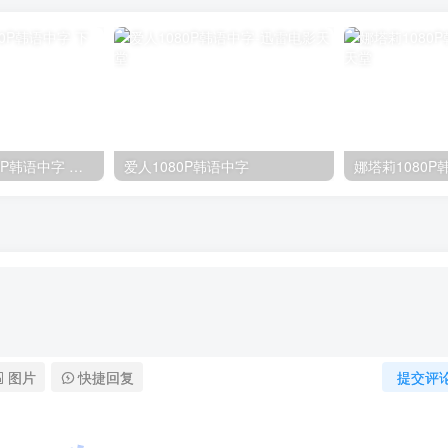
楼上的人们 1080P韩语中字 下载
爱人1080P韩语中字
娜塔莉1080P
图片
快捷回复
提交评