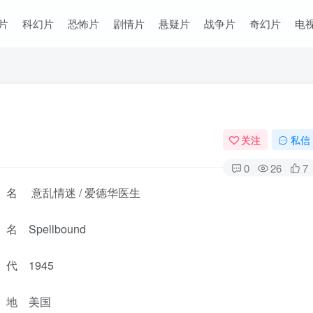
片
科幻片
恐怖片
剧情片
悬疑片
战争片
奇幻片
电
关注
私信
0
26
7
名 意乱情迷 / 爱德华医生
 Spellbound
代 1945
 地 美国