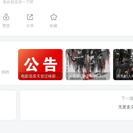
喜欢就支持一下吧
赞赏
分享
收藏
，你的
电影迅雷天堂迁移新服务器,正常更新，维护完毕!
火遮眼[国语中字].The.Furious.2026.1080p+2160p高清下载
下一
无更多