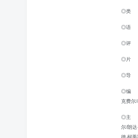
◎类 
◎语
◎评 分
◎片 
◎导 
◎编 
克费尔/
◎主 演
尔/朗达
德·柯蒂