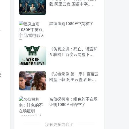
载.阿里云盘.国语中字.
2026年大陆电影《八仙！》
TOP5
(2024)
枪版
16小时前
9285人已阅读
猩疯血雨1080P中英双字
阿凡达：火与烬4K中英双字
里
TOP6
2个月前
8985人已阅读
《仿真之境：死亡、谎言和
互联网》百度云网盘下
载.1080P下载.英语中字.
(2022)
《我和谁》百度云网盘夸克
《试镜录像 第一季》百度云
家
下载.阿里云盘.中字.(2025)
网盘下载.阿里云盘.西班牙
语中字.(2023)
《此刻无声》百度云网盘下
名侦探柯南：绯色的不在场
载.阿里云盘.国语中字.
证明1080P日语中字
(2024)
猩疯血雨1080P中英双字
没有更多内容了