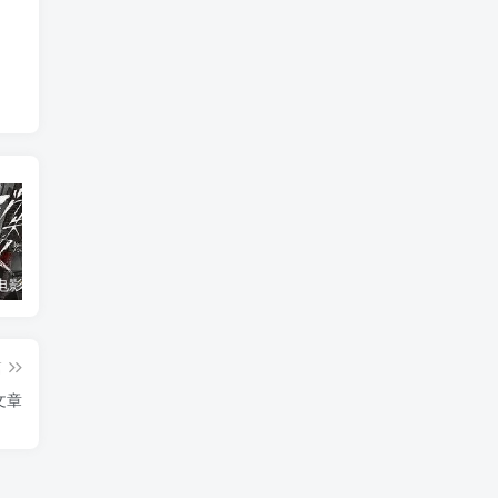
消失的人电影「1080p/4k高清」迅雷下载
飞驰人生34K国语中字
2026年大陆电影《八仙！》枪版
篇
文章