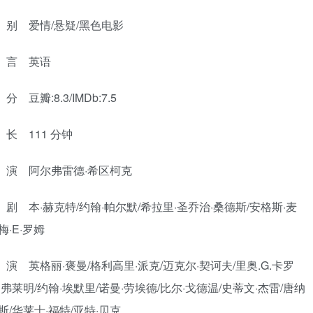
别 爱情/悬疑/黑色电影
 言 英语
 豆瓣:8.3/IMDb:7.5
长 111 分钟
演 阿尔弗雷德·希区柯克
剧 本·赫克特/约翰·帕尔默/希拉里·圣乔治·桑德斯/安格斯·麦
梅·E·罗姆
 英格丽·褒曼/格利高里·派克/迈克尔·契诃夫/里奥.G.卡罗
·弗莱明/约翰·埃默里/诺曼·劳埃德/比尔·戈德温/史蒂文·杰雷/唐纳
斯/华莱士·福特/亚特·贝克