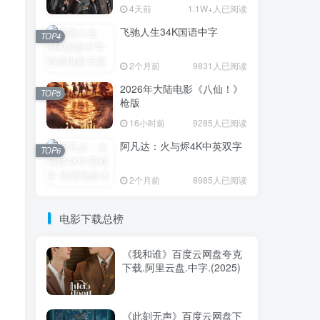
4天前
1.1W+人已阅读
飞驰人生34K国语中字
TOP1
TOP4
2个月前
9831人已阅读
2026年大陆电影《八仙！》
3.6W+人已阅读
TOP5
枪版
电影迅雷天堂迁移新服务器,正常更新，
维护完毕!
16小时前
9285人已阅读
阿凡达：火与烬4K中英双字
TOP6
火遮眼[国语中
TOP2
字].The.Furious.2026.1080p+2160p
2个月前
8985人已阅读
高清下载
16天前
1.8W+人已阅读
消失的人电影「1080p/4k高
电影下载总榜
TOP3
清」迅雷下载
4天前
1.1W+人已阅读
《我和谁》百度云网盘夸克
下载.阿里云盘.中字.(2025)
飞驰人生34K国语中字
TOP4
2个月前
9831人已阅读
《此刻无声》百度云网盘下