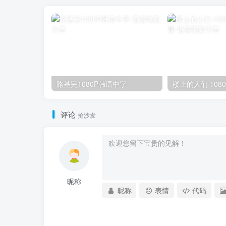
路基完1080P韩语中字
评论
抢沙发
昵称
昵称
表情
代码