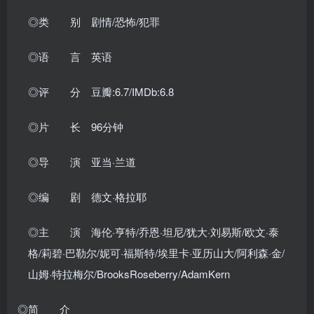
◎类 别 剧情/恐怖/犯罪
◎语 言 英语
◎评 分 豆瓣:6.7/IMDb:6.8
◎片 长 96分钟
◎导 演 亚当·兰道
◎编 剧 德文·格拉耶
◎主 演 海伦·亨特/乔恩·坦尼/犹大·刘易斯/欧文·泰
格/莉碧·巴勒尔/妮可·福斯特/埃里卡·亚历山大/阿利森·金/
山姆·特拉梅尔/BrooksRoseberry/AdamKern
◎简 介