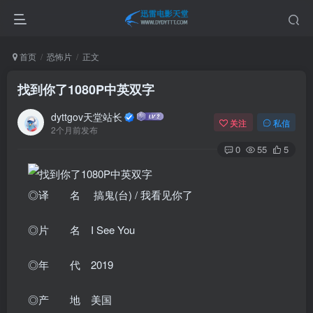
首页
恐怖片
正文
找到你了1080P中英双字
dyttgov天堂站长
关注
私信
2个月前发布
0
55
5
◎译 名 搞鬼(台) / 我看见你了
◎片 名 I See You
◎年 代 2019
◎产 地 美国