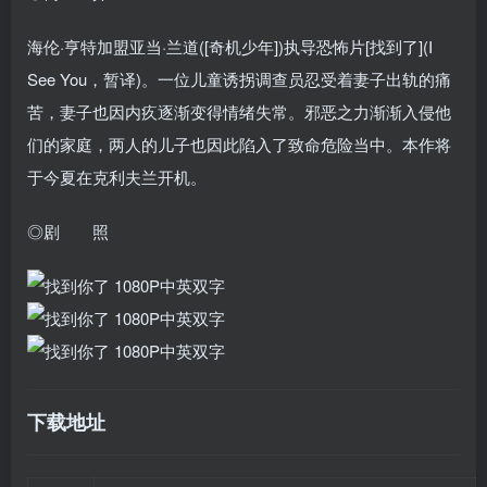
海伦·亨特加盟亚当·兰道([奇机少年])执导恐怖片[找到了](I
See You，暂译)。一位儿童诱拐调查员忍受着妻子出轨的痛
苦，妻子也因内疚逐渐变得情绪失常。邪恶之力渐渐入侵他
们的家庭，两人的儿子也因此陷入了致命危险当中。本作将
于今夏在克利夫兰开机。
◎剧 照
下载地址