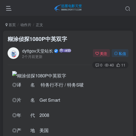
首页
动作片
正文
糊涂侦探1080P中英双字
dyttgov天堂站长
关注
私信
2个月前更新
0
40
11
◎译 名 特务行不行 / 特务S唛
◎片 名 Get Smart
◎年 代 2008
◎产 地 美国