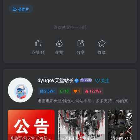
动作片
喜欢就支持一下吧
点赞
11
赞赏
分享
收藏
dyttgov天堂站长
关注
2.5W+
18
1
127W+
迅雷电影天堂创始人,网站不易，多多支持，你的支持，是我前进的动力！
电影迅雷天堂迁移新服务器,正常更新，维护完毕!
火遮眼[国语中字].The.Furious.2026.1080p+2160p高清下载