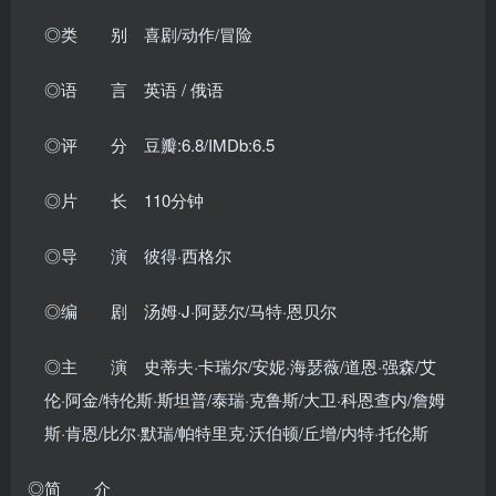
◎类 别 喜剧/动作/冒险
◎语 言 英语 / 俄语
◎评 分 豆瓣:6.8/IMDb:6.5
◎片 长 110分钟
◎导 演 彼得·西格尔
◎编 剧 汤姆·J·阿瑟尔/马特·恩贝尔
◎主 演 史蒂夫·卡瑞尔/安妮·海瑟薇/道恩·强森/艾
伦·阿金/特伦斯·斯坦普/泰瑞·克鲁斯/大卫·科恩查内/詹姆
斯·肯恩/比尔·默瑞/帕特里克·沃伯顿/丘增/内特·托伦斯
◎简 介