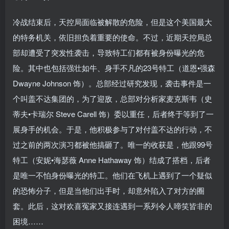
冷战结束后，天控局面临被解散的危险，但是这个美国最大
的特务机关，依旧担负着重要的使命。不过，近期天控局总
部却遭受了突发性袭击，导致特工们都有被身份曝光的危
险。其中也包括强壮如牛、身手不凡的23号特工（道恩•强森
Dwayne Johnson 饰）。总部经过研究发现，袭击事件是一
个叫盖不达集团的，为了迎敌，总部对分析家麦克斯韦（史
蒂夫•卡瑞尔 Steve Carell 饰）委以重任，后者终于等到了一
展身手的机会。于是，他积极参与了对付盖不达的行动，不
过之前的两次演习都被他搞砸了。唯一的收获是，他跟99号
特工（安妮•海瑟薇 Anne Hathaway 饰）结成了搭档，后者
是唯一不怕身份曝光的特工。他们在飞机上遇到了一个疑似
的恐怖分子，但是当他们出手时，却意外陷入了对方的圈
套。此后，这对欢喜冤家又接连遇到一系列令人啼笑皆非的
困境……